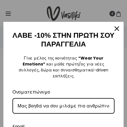
SUMMER SALE ☀️
Δωρεάν Μεταφορικά για παραγγελίες άνω
Cl
των
80€
0
ΛΑΒΕ -10% ΣΤΗΝ ΠΡΩΤΗ ΣΟΥ
Shopping Cart
Order Tracking
Login
0
ΠΑΡΑΓΓΕΛΙΑ
Γίνε μέλος της κοινότητας
“Wear Your
Emotions”
και μάθε πρώτη/ος για νέες
συλλογές, δώρα και συναισθηματικά-driven
C
εκπλήξεις.
a
Το καλάθι σας είναι προς το παρόν άδειο.
Ονοματεπώνυμο
r
Επιστροφή στο κατάστημα
t
Email