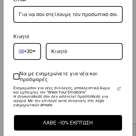
Copyright © Vasiliki World 2025 ΑΡ. Γ.Ε.ΜΗ.: 173547301000
Κινητό
Shop
+30
Emotions
Sports Club
Να με ενημερώνετε για νέα και
προσφορές
Wholesale
Ενημερώσου για νέες συλλογές, αποκλειστικά δώρα
και εμπειρίες του “Wear Your Emotions”.
Stores
Η συγκατάθεσή σου δεν αποτελεί προϋπόθεση για
αγορά. Με την επιλογή αυτή συναινείς στη λήψη
ενημερωτικών emails.
Terms
Privacy
ΛΑΒΕ -10% ΕΚΠΤΩΣΗ
Contact