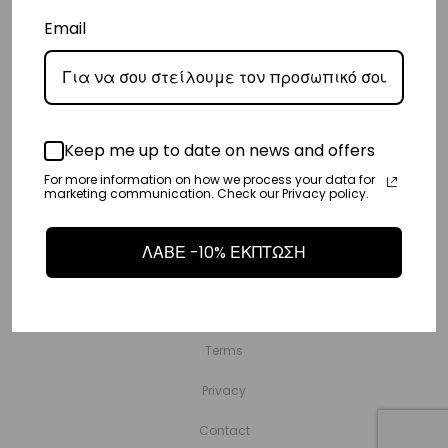
Email
Copyright © Vasiliki World 2025 ΑΡ. Γ.Ε.ΜΗ.: 173547301000
Keep me up to date on news and offers
Shop
For more information on how we process your data for
Emotions
marketing communication. Check our Privacy policy.
Sports Club
ΛΑΒΕ -10% ΕΚΠΤΩΣΗ
Wholesale
Stores
Terms
Privacy
Contact