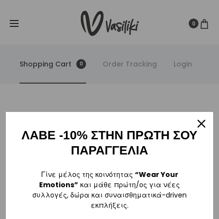
SUMMER SALE ☀️
Δωρεάν Μεταφορικά για παραγγελίες άνω
Cl
των
80€
0
Shopping Cart
Order Tracking
Login
0
C
ΛΑΒΕ -10% ΣΤΗΝ ΠΡΩΤΗ ΣΟΥ
ΠΑΡΑΓΓΕΛΙΑ
a
Το καλάθι σας είναι προς το παρόν άδειο.
Γίνε μέλος της κοινότητας
“Wear Your
r
Emotions”
και μάθε πρώτη/ος για νέες
Επιστροφή στο κατάστημα
συλλογές, δώρα και συναισθηματικά-driven
t
εκπλήξεις.