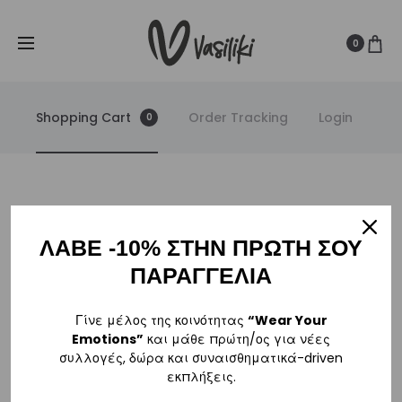
SUMMER SALE ☀️
Δωρεάν Μεταφορικά για παραγγελίες άνω
Cl
των
80€
0
Shopping Cart
Order Tracking
Login
0
C
ΛΑΒΕ -10% ΣΤΗΝ ΠΡΩΤΗ ΣΟΥ
ΠΑΡΑΓΓΕΛΙΑ
a
Το καλάθι σας είναι προς το παρόν άδειο.
Γίνε μέλος της κοινότητας
“Wear Your
r
Emotions”
και μάθε πρώτη/ος για νέες
Επιστροφή στο κατάστημα
συλλογές, δώρα και συναισθηματικά-driven
t
εκπλήξεις.