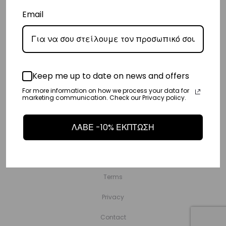
Email
Copyright © Vasiliki World 2025 ΑΡ. Γ.Ε.ΜΗ.: 173547301000
Keep me up to date on news and offers
Shop
For more information on how we process your data for
Emotions
marketing communication. Check our Privacy policy.
Sports Club
ΛΑΒΕ -10% ΕΚΠΤΩΣΗ
Wholesale
Stores
Terms
Privacy
Contact