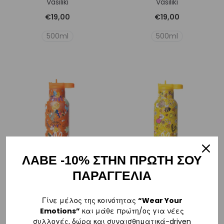
Vasiliki
Vasiliki
€
19,00
€
19,00
500ml
500ml
ΛΑΒΕ -10% ΣΤΗΝ ΠΡΩΤΗ ΣΟΥ
ΠΑΡΑΓΓΕΛΙΑ
Thermos 500ml Ice |
Thermos 500ml Joy |
Vasiliki
Vasiliki
Γίνε μέλος της κοινότητας
“Wear Your
€
19,00
€
19,00
Emotions”
και μάθε πρώτη/ος για νέες
συλλογές, δώρα και συναισθηματικά-driven