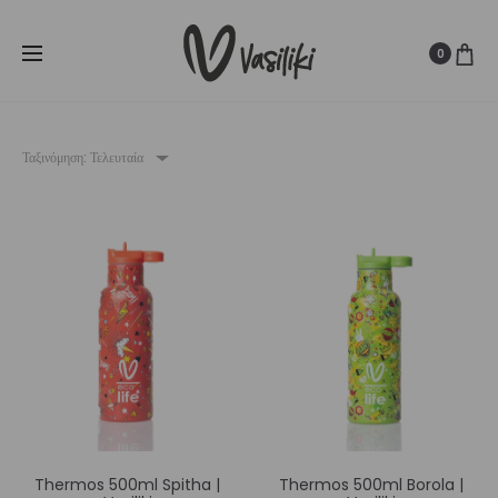
SUMMER SALE ☀️
Δωρεάν Μεταφορικά για παραγγελίες άνω
Cl
των
80€
0
Ταξινόμηση: Τελευταία
Thermos 500ml Spitha |
Thermos 500ml Borola |