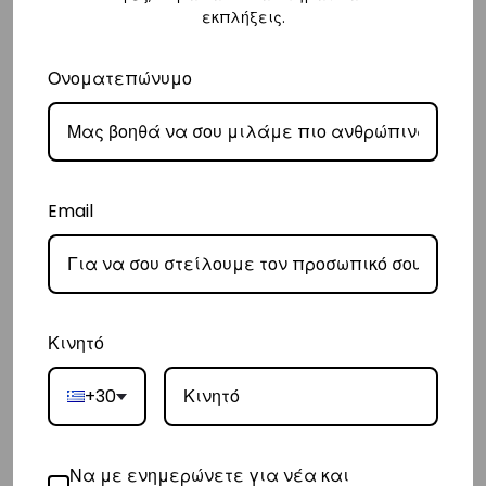
500ml
500ml
εκπλήξεις.
Ονοματεπώνυμο
Email
Thermos 500ml Blue |
Thermos 500ml Das |
Κινητό
Vasiliki
Vasiliki
€
19,00
€
19,00
+30
500ml
500ml
Να με ενημερώνετε για νέα και