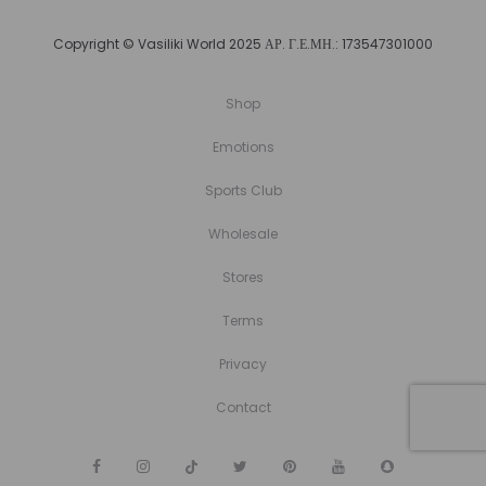
Copyright © Vasiliki World 2025 ΑΡ. Γ.Ε.ΜΗ.: 173547301000
Shop
Emotions
Sports Club
Wholesale
Stores
Terms
Privacy
Contact
F
I
T
T
P
Y
S
a
n
i
w
i
o
n