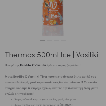
Thermos 500ml Ice | Vasiliki
Η σειρά της
Ecolife X Vasiliki
ήρθε για να μας ξετρελάνει!
Mε τα Ecolife X Vasiliki Thermos είστε σίγουροι ότι τα παιδιά σας
πίνουν καθαρό νερό, γιατί το μπουκάλι τους δεν είναι πλαστικό! Με εύκολο
άνοιγμα-κλείσιμο & υπέροχα σχέδια, αποτελεί την ιδανικότερη λύση για το
σχολείο ή την εκδρομή!
Χωρίς τοξικά & καρκινογόνες ουσίες, χωρίς αλουμίνιο
Χωρίς τη βλαβερή ουσία Δισφαινόλη Α (BPAfree)