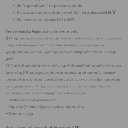
Με “πώμα-καλαμάκι”, για μεγαλύτερη ευκολία
Κατασκευασμένο από ανοξείδωτο ατσάλι 304 (stainlesssteel 18/8)
Με πιστοποιητικά ποιότητας FDA& SGS
Γιατί να διαλέξω θερμός από ανοξείδωτο ατσάλι;
1) O σημαντικότερος λόγος για να πείτε “ναι” στα ανοξείδωτα θερμός είναι η μεγάλη
αντοχή τους στο χρόνο. Καθότι δεν σπάνε εάν πέσουν κάτω, μπορούν να
χρησιμοποιηθούν για πολύ μεγαλύτερο χρονικό διάστημα από τα κοινά θερμός με
γυαλί
2) Το ανοξείδωτο ατσάλι είναι το πλέον υγιεινό & ασφαλές υλικό, καθώς δεν περιέχει
Δισφαινόλη & Καρκινογόνες ουσίες, όπως συμβαίνει με κάποια κακής ποιότητας
πλαστικά δοχεία. Επιπλέον το ανοξείδωτο ατσάλι δε συγκεντρώνει βακτήρια, ακόμη
και αν γρατζουνιστεί. Μη ξεχνάμε ότι αποτελεί την πρώτη επιλογή υλικού για
κατασκευή νοσοκομειακών εξαρτημάτων & ειδών κουζίνας.
– Ακατάλληλο για ανθρακούχα ποτά
– Μην το βάζετε στο φούρνο ή το φούρνο μικροκυμάτων
– Πλύσιμο στο χέρι
Βρείτε όλα τα προϊόντα της
Ecolife
πατώντας
ΕΔΩ