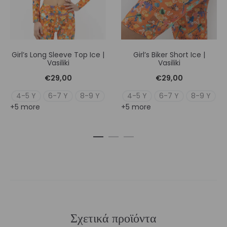
Girl’s Long Sleeve Top Ice |
Girl’s Biker Short Ice |
Vasiliki
Vasiliki
€
29,00
€
29,00
4-5 Y
6-7 Y
8-9 Y
4-5 Y
6-7 Y
8-9 Y
+5 more
+5 more
Σχετικά προϊόντα