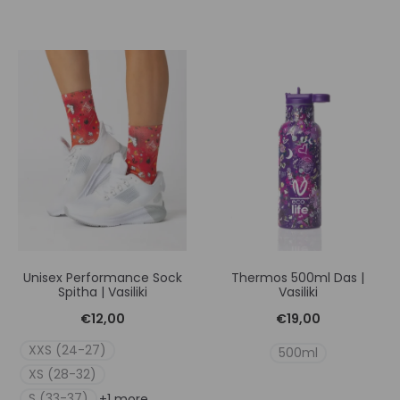
Unisex Performance Sock
Thermos 500ml Das |
Spitha | Vasiliki
Vasiliki
€
12,00
€
19,00
XXS (24-27)
500ml
XS (28-32)
S (33-37)
+1 more