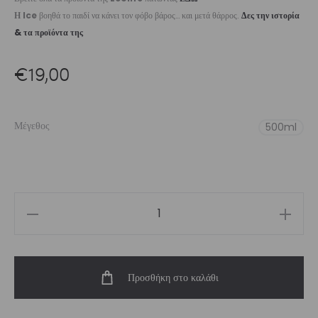
Η Ice
βοηθά το παιδί να κάνει τον φόβο βάρος… και μετά θάρρος.
Δες την ιστορία
& τα προϊόντα της
€
19,00
Μέγεθος
500ml
Thermos
500ml
Ice
Προσθήκη στο καλάθι
|
Vasiliki