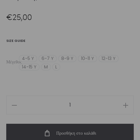
€
25,00
SIZE GUIDE
4-5 Y
6-7 Y
8-9 Y
10-11 Y
12-13 Y
Μέγεθος
14-15 Y
M
L
Girl’s
Short
Ice
Προσθήκη στο καλάθι
|