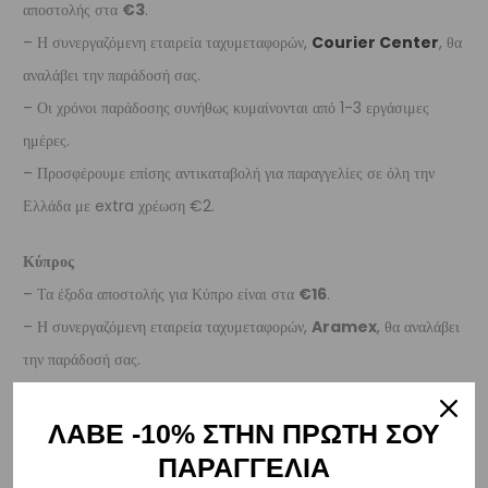
αποστολής στα
€3
.
– Η συνεργαζόμενη εταιρεία ταχυμεταφορών,
Courier Center
, θα
αναλάβει την παράδοσή σας.
– Οι χρόνοι παράδοσης συνήθως κυμαίνονται από 1-3 εργάσιμες
ημέρες.
– Προσφέρουμε επίσης αντικαταβολή για παραγγελίες σε όλη την
Ελλάδα με extra χρέωση €2.
Κύπρος
– Τα έξοδα αποστολής για Κύπρο είναι στα
€16
.
– Η συνεργαζόμενη εταιρεία ταχυμεταφορών,
Aramex
, θα αναλάβει
την παράδοσή σας.
– Οι χρόνοι παράδοσης κυμαίνονται συνήθως από 2-7 εργάσιμες
ημέρες.
ΛΑΒΕ -10% ΣΤΗΝ ΠΡΩΤΗ ΣΟΥ
ΠΑΡΑΓΓΕΛΙΑ
Ευρώπη