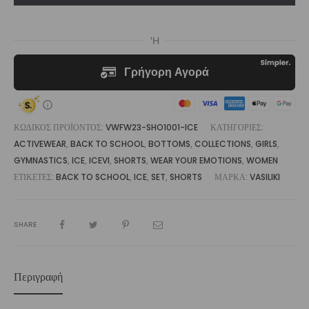
Vasiliki
ποσότητα
ΚΩΔΙΚΌΣ ΠΡΟΪΌΝΤΟΣ:
VWFW23-SHO1001-ICE
ΚΑΤΗΓΟΡΊΕΣ:
ACTIVEWEAR
,
BACK TO SCHOOL
,
BOTTOMS
,
COLLECTIONS
,
GIRLS
,
GYMNASTICS
,
ICE
,
ICEVI
,
SHORTS
,
WEAR YOUR EMOTIONS
,
WOMEN
ΕΤΙΚΈΤΕΣ:
BACK TO SCHOOL
,
ICE
,
SET
,
SHORTS
ΜΆΡΚΑ:
VASILIKI
SHARE
Περιγραφή