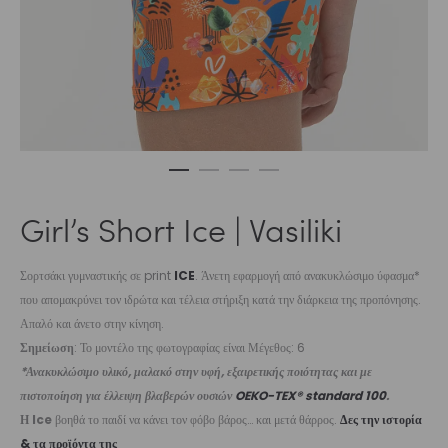
Girl’s Short Ice | Vasiliki
Σορτσάκι γυμναστικής σε print
ICE
. Άνετη εφαρμογή από ανακυκλώσιμο ύφασμα*
που απομακρύνει τον ιδρώτα και τέλεια στήριξη κατά την διάρκεια της προπόνησης.
Απαλό και άνετο στην κίνηση.
Σημείωση
: Το μοντέλο της φωτογραφίας είναι Μέγεθος: 6
*Ανακυκλώσιμο υλικό, μαλακό στην υφή, εξαιρετικής ποιότητας και με
πιστοποίηση για έλλειψη βλαβερών ουσιών
OEKO-TEX® standard 100
.
Η Ice
βοηθά το παιδί να κάνει τον φόβο βάρος… και μετά θάρρος.
Δες την ιστορία
& τα προϊόντα της