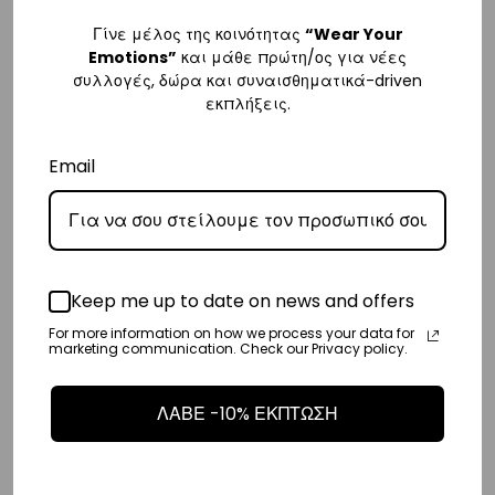
– Τα έξοδα αποστολής για όλο την Ευρώπη είναι στα
€25
.
Γίνε μέλος της κοινότητας
“Wear Your
Emotions”
και μάθε πρώτη/ος για νέες
– Η συνεργαζόμενη εταιρεία ταχυμεταφορών,
DHL
, θα αναλάβει την
συλλογές, δώρα και συναισθηματικά-driven
παράδοσή σας.
εκπλήξεις.
– Οι χρόνοι παράδοσης κυμαίνονται συνήθως από 3-8 εργάσιμες
ημέρες.
Email
Διεθνή
– Τα έξοδα αποστολής για όλο τον υπόλοιπο κόσμο είναι στα
€35
.
– Η συνεργαζόμενη εταιρεία ταχυμεταφορών,
DHL
, θα αναλάβει την
Keep me up to date on news and offers
παράδοσή σας.
For more information on how we process your data for
– Οι χρόνοι παράδοσης κυμαίνονται συνήθως από 3-10 εργάσιμες
marketing communication. Check our Privacy policy.
ημέρες.
ΛΑΒΕ -10% ΕΚΠΤΩΣΗ
Επιστροφές
Επιστροφές είναι δεκτές εντός 14 ημερών από την ημερομηνία αγοράς