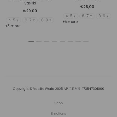
Vasiliki
€
25,00
€
29,00
4-5 Y
6-7 Y
8-9 Y
4-5 Y
6-7 Y
8-9 Y
+5 more
+5 more
Copyright © Vasiliki World 2025 ΑΡ. Γ.Ε.ΜΗ.: 173547301000
Shop
Emotions