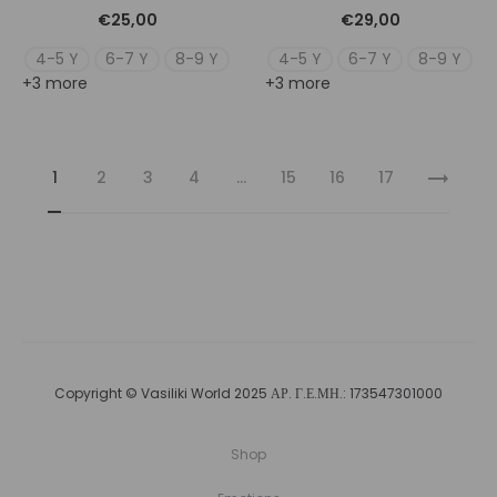
€
25,00
€
29,00
4-5 Y
6-7 Y
8-9 Y
4-5 Y
6-7 Y
8-9 Y
+3 more
+3 more
1
2
3
4
…
15
16
17
Copyright © Vasiliki World 2025 ΑΡ. Γ.Ε.ΜΗ.: 173547301000
Shop