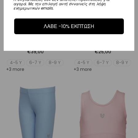
αγορά. Με την επιλογή αυτή συναινείς στη λήψη
ενημερωτικών emails.
ΛΑΒΕ -10% ΕΚΠΤΩΣΗ
Girls’ Legging Fish | Vasiliki
Girls’ Short Fish | Vasiliki
€
39,00
€
25,00
4-5 Y
6-7 Y
8-9 Y
4-5 Y
6-7 Y
8-9 Y
+3 more
+3 more