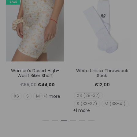
SALE
White Unisex Throwback
Women’s Bloom High-
Sock
Waist Legging
Original
Η
€
12,00
€
59,00
€
47,00
υσα
price
τρέχουσ
XS (28-32)
XS
S
M
+1 more
was:
τιμή
S (33-37)
M (38-41)
+1 more
€59,00.
είναι:
00.
€47,00