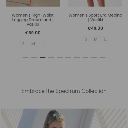
Women’s Sport Bra Medina
Girls’ Long Sleeve Crop Top
| Vasiliki
Dreamland | Vasiliki
€
49,00
€
29,00
4-5 Y
6-7 Y
8-9 Y
S
M
L
+3 more
Embrace the Spectrum Collection