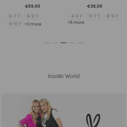
€
39,00
€
25,00
4-5 Y
6-7 Y
8-9 Y
4-5 Y
6-7 Y
8-9 Y
+5 more
+5 more
Vasiliki World