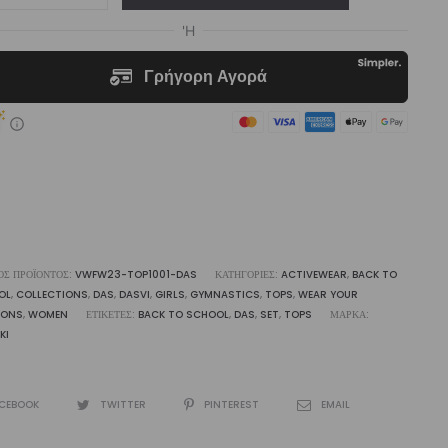
p
s
liki
ότητα
ΌΣ ΠΡΟΪΌΝΤΟΣ:
VWFW23-TOP1001-DAS
ΚΑΤΗΓΟΡΊΕΣ:
ACTIVEWEAR
,
BACK TO
OL
,
COLLECTIONS
,
DAS
,
DASVI
,
GIRLS
,
GYMNASTICS
,
TOPS
,
WEAR YOUR
IONS
,
WOMEN
ΕΤΙΚΈΤΕΣ:
BACK TO SCHOOL
,
DAS
,
SET
,
TOPS
ΜΆΡΚΑ:
KI
CEBOOK
TWITTER
PINTEREST
EMAIL