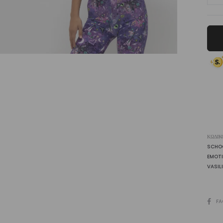
To
Da
|
Vasi
ποσ
ΚΩΔΙΚ
SCHO
EMOT
VASILI
SHARE
FA