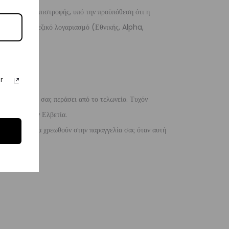
 λόγους της επιστροφής, υπό την προϋπόθεση ότι η
 σε ένα τραπεζικό λογαριασμό (Εθνικής, Alpha,
r
 η παραγγελία σας περάσει από το τελωνείο. Τυχόν
ίλειο και την Ελβετία.
 ενδέχεται να χρεωθούν στην παραγγελία σας όταν αυτή