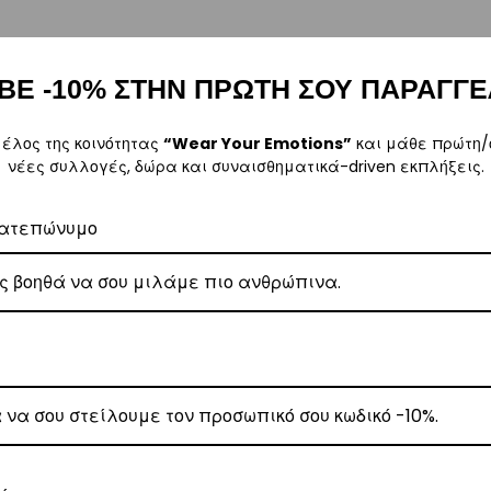
ΒΕ -10% ΣΤΗΝ ΠΡΩΤΗ ΣΟΥ ΠΑΡΑΓΓΕ
, θα αναλάβει την παράδοσή σας.
γάσιμες ημέρες.
μέλος της κοινότητας
“Wear Your Emotions”
και μάθε πρώτη/
νέες συλλογές, δώρα και συναισθηματικά-driven εκπλήξεις.
5
.
ατεπώνυμο
ναλάβει την παράδοσή σας.
γάσιμες ημέρες.
ι στα
€35
.
ναλάβει την παράδοσή σας.
ργάσιμες ημέρες.