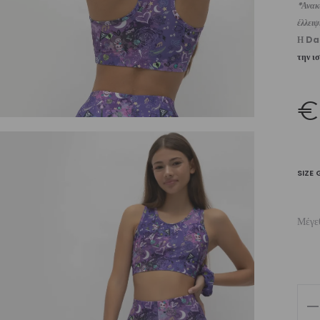
*Ανακυ
έλλει
Η Da
την ι
€
SIZE 
Μέγε
Girl
Cr