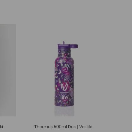
Αυτό
ki
Thermos 500ml Das | Vasiliki
Girl’
το