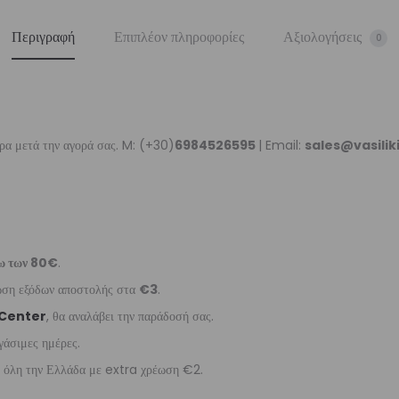
Περιγραφή
Επιπλέον πληροφορίες
Αξιολογήσεις
0
ρα μετά την αγορά σας. M: (+30)
6984526595
| Email:
sales@vasili
ω των 80€
.
έωση εξόδων αποστολής στα
€3
.
 Center
, θα αναλάβει την παράδοσή σας.
γάσιμες ημέρες.
ε όλη την Ελλάδα με extra χρέωση €2.