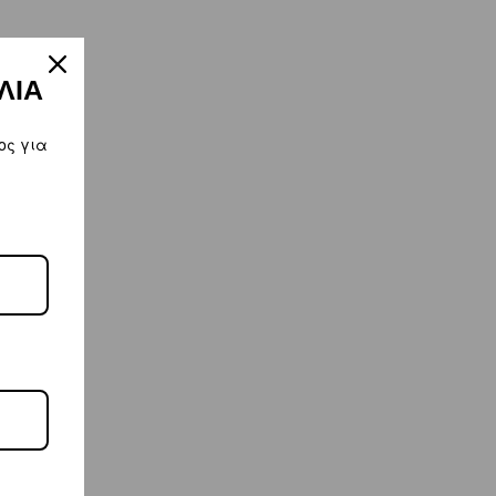
ΛΙΑ
ος για