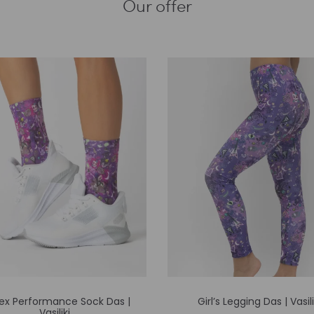
Our offer
Αυτό
Αυτό
ex Performance Sock Das |
Girl’s Legging Das | Vasili
το
το
Vasiliki