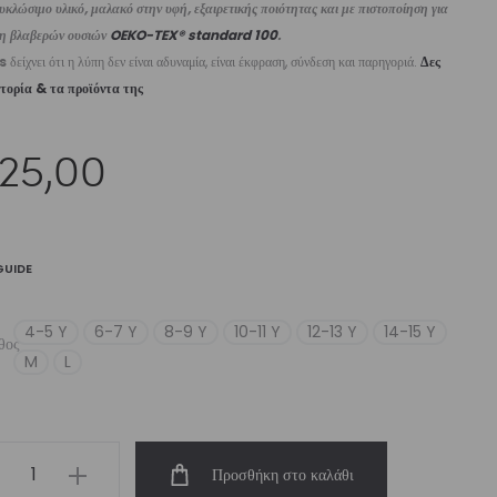
κλώσιμο υλικό, μαλακό στην υφή, εξαιρετικής ποιότητας και με πιστοποίηση για
ψη βλαβερών ουσιών
OEKO-TEX® standard 100
.
s
δείχνει ότι η λύπη δεν είναι αδυναμία, είναι έκφραση, σύνδεση και παρηγοριά.
Δες
στορία & τα προϊόντα της
25,00
GUIDE
4-5 Y
6-7 Y
8-9 Y
10-11 Y
12-13 Y
14-15 Y
θος
M
L
’s
Προσθήκη στο καλάθι
op