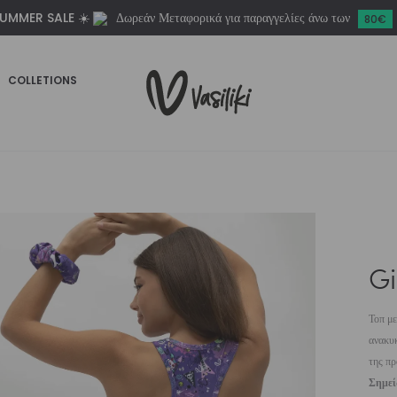
UMMER SALE ☀️
Δωρεάν Μεταφορικά για παραγγελίες άνω των
Vasiliki
80€
ποσότητα
COLLETIONS
Gi
Τοπ με
ανακυκ
της πρ
Σημε