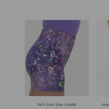
Αυτό
Girl’s Short Das | Vasiliki
Unis
το