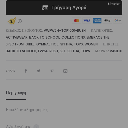
ΚΩΔΙΚΌΣ ΠΡΟΪΌΝΤΟΣ:
VWFW24-TOP1001-RUSH
ΚΑΤΗΓΟΡΊΕΣ:
ACTIVEWEAR
,
BACK TO SCHOOL
,
COLLECTIONS
,
EMBRACE THE
SPECTRUM
,
GIRLS
,
GYMNASTICS
,
SPITHA
,
TOPS
,
WOMEN
ΕΤΙΚΈΤΕΣ:
BACK TO SCHOOL
,
FW24
,
RUSH
,
SET
,
SPITHA
,
TOPS
ΜΆΡΚΑ:
VASILIKI
SHARE
Περιγραφή
Επιπλέον πληροφορίες
Αξιολογήσεις
0