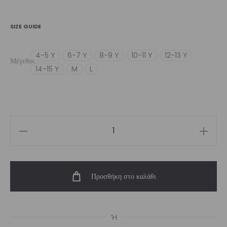
SIZE GUIDE
4-5 Y
6-7 Y
8-9 Y
10-11 Y
12-13 Y
Μέγεθος
14-15 Y
M
L
Girl’s
Rush
Crop
Προσθήκη στο καλάθι
Top
ποσότητα