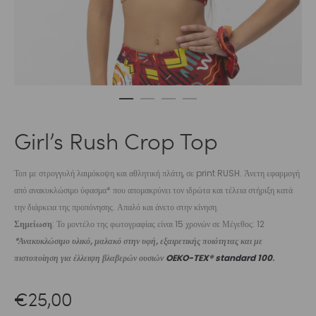
Girl’s Rush Crop Top
Τοπ με στρογγυλή λαιμόκοψη και αθλητική πλάτη, σε print RUSH. Άνετη εφαρμογή
από ανακυκλώσιμο ύφασμα* που απομακρύνει τον ιδρώτα και τέλεια στήριξη κατά
την διάρκεια της προπόνησης. Απαλό και άνετο στην κίνηση.
Σημείωση
: Το μοντέλο της φωτογραφίας είναι 15 χρονών σε Μέγεθος: 12
*Ανακυκλώσιμο υλικό, μαλακό στην υφή, εξαιρετικής ποιότητας και με
πιστοποίηση για έλλειψη βλαβερών ουσιών
OEKO-TEX® standard 100
.
€
25,00