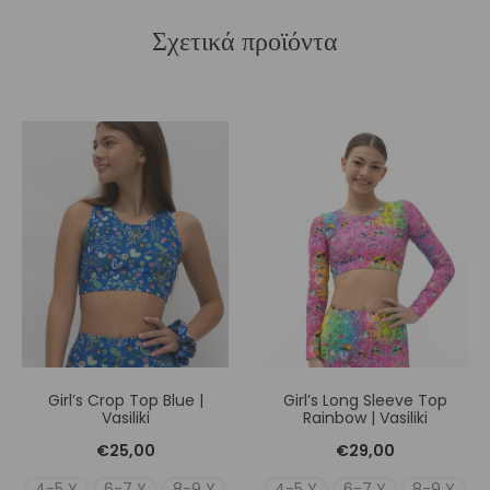
Σχετικά προϊόντα
Girl’s Crop Top Blue |
Girl’s Long Sleeve Top
Vasiliki
Rainbow | Vasiliki
€
25,00
€
29,00
4-5 Y
6-7 Y
8-9 Y
4-5 Y
6-7 Y
8-9 Y