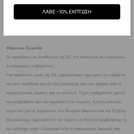
επιβαρύνουν τον πελάτη
. Τα χρήματα θα αποσταλούν σε ένα
ΛΑΒΕ -10% ΕΚΠΤΩΣΗ
τραπεζικό λογαριασμό (Εθνικής, Alpha, Πειραιώς ή Eurobank) που
θα μας δώσετε μέσα σε 10 μέρες που θα παραλάβουμε το
επιστρεφόμενο προϊόν.
Φόροι και Τελωνεία
Οι παραδόσεις σε διευθύνσεις της ΕΕ δεν υπόκεινται σε τελωνειακές
ή εισαγωγικές επιβαρύνσεις.
Για παραδόσεις εκτός της ΕΕ, παρακαλούμε σημειώστε ότι ενδέχεται
να είστε υπεύθυνοι για τα τέλη διακίνησης και τους φόρους όταν η
παραγγελία σας περάσει από το τελωνείο. Τυχόν επιβαρύνσεις πρέπει
να καταβληθούν από τον παραλήπτη του δέματος. Αυτή η πολιτική
ισχύει και για τις παραδόσεις στο Ηνωμένο Βασίλειο και την Ελβετία.
Παρακαλούμε σημειώστε ότι δεν είμαστε σε θέση να προβλέψουμε ή
να ελέγξουμε τυχόν τελωνειακά τέλη ή εισαγωγικούς δασμούς που