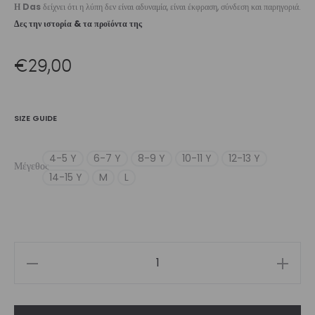
Η Das
δείχνει ότι η λύπη δεν είναι αδυναμία, είναι έκφραση, σύνδεση και παρηγοριά.
Δες την ιστορία & τα προϊόντα της
€
29,00
SIZE GUIDE
4-5 Y
6-7 Y
8-9 Y
10-11 Y
12-13 Y
Μέγεθος
14-15 Y
M
L
Girl’s
Long
Sleeve