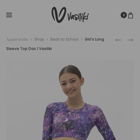
SUMMER SALE ☀️
Δωρεάν Μεταφορικά για παραγγελίες άνω
Cl
των
80€
0
Prod
GIRL’S
GIRL’S
Αρχική σελίδα
Shop
Back to School
Girl’s Long
LONG
UNITARD
navig
Sleeve Top Das | Vasiliki
SLEEVE
RAINBOW
TOP
|
RAINBOW
VASILIKI
|
VASILIKI