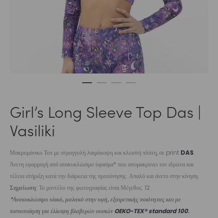
Girl’s Long Sleeve Top Das |
Vasiliki
Μακρυμάνικο Τοπ με στρογγυλή λαιμόκοψη και κλειστή πλάτη, σε print
DAS
.
Άνετη εφαρμογή από ανακυκλώσιμο ύφασμα* που απομακρύνει τον ιδρώτα και
τέλεια στήριξη κατά την διάρκεια της προπόνησης. Απαλό και άνετο στην κίνηση.
Σημείωση
: Το μοντέλο της φωτογραφίας είναι Μέγεθος: 12
*Ανακυκλώσιμο υλικό, μαλακό στην υφή, εξαιρετικής ποιότητας και με
πιστοποίηση για έλλειψη βλαβερών ουσιών
OEKO-TEX® standard 100
.