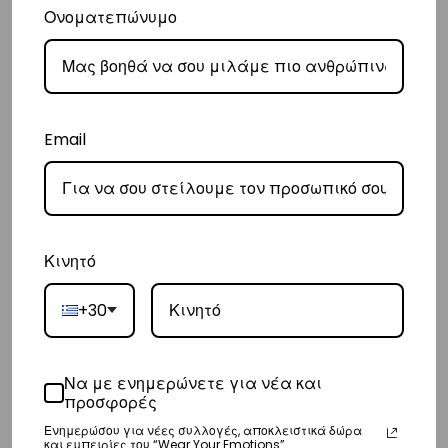
Ονοματεπώνυμο
Ευρώπη
– Τα έξοδα αποστολής για όλο την Ευρώπη είναι στα
€25
.
– Η συνεργαζόμενη εταιρεία ταχυμεταφορών,
DHL
, θα αναλάβει την
παράδοσή σας.
Email
– Οι χρόνοι παράδοσης κυμαίνονται συνήθως από 3-8 εργάσιμες
ημέρες.
Διεθνή
Κινητό
– Τα έξοδα αποστολής για όλο τον υπόλοιπο κόσμο είναι στα
€35
.
– Η συνεργαζόμενη εταιρεία ταχυμεταφορών,
DHL
, θα αναλάβει την
+30
παράδοσή σας.
– Οι χρόνοι παράδοσης κυμαίνονται συνήθως από 3-10 εργάσιμες
Να με ενημερώνετε για νέα και
ημέρες.
προσφορές
Ενημερώσου για νέες συλλογές, αποκλειστικά δώρα
Επιστροφές
και εμπειρίες του “Wear Your Emotions”.