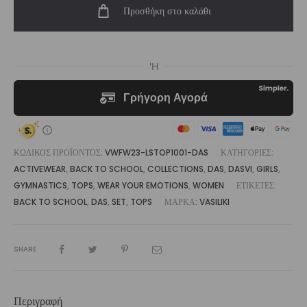
Προσθήκη στο καλάθι
Top
Das
|
Vasiliki
ποσότητα
ΚΩΔΙΚΌΣ ΠΡΟΪΌΝΤΟΣ:
VWFW23-LSTOP1001-DAS
ΚΑΤΗΓΟΡΊΕΣ:
ACTIVEWEAR
,
BACK TO SCHOOL
,
COLLECTIONS
,
DAS
,
DASVI
,
GIRLS
,
GYMNASTICS
,
TOPS
,
WEAR YOUR EMOTIONS
,
WOMEN
ΕΤΙΚΈΤΕΣ:
BACK TO SCHOOL
,
DAS
,
SET
,
TOPS
ΜΆΡΚΑ:
VASILIKI
SHARE
Περιγραφή