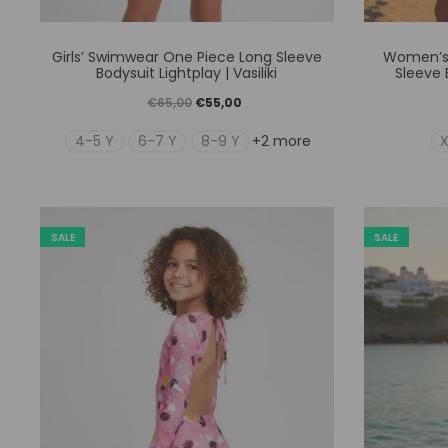
Αυτό
Girls’ Swimwear One Piece Long Sleeve
Women’s
το
Bodysuit Lightplay | Vasiliki
Sleeve B
προϊόν
Original
Η
€
65,00
€
55,00
έχει
price
τρέχουσα
4-5 Y
6-7 Y
8-9 Y
+2 more
πολλαπλές
was:
τιμή
παραλλαγές.
€65,00.
είναι:
Οι
€55,00.
SALE
SALE
επιλογές
μπορούν
να
επιλεγούν
στη
σελίδα
του