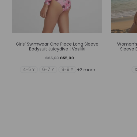
προϊόντος
Αυτό
Girls’ Swimwear One Piece Long Sleeve
Women’s
το
Bodysuit Juicydive | Vasiliki
Sleeve B
προϊόν
Original
Η
€
65,00
€
55,00
έχει
price
τρέχουσα
4-5 Y
6-7 Y
8-9 Y
+2 more
πολλαπλές
was:
τιμή
παραλλαγές.
€65,00.
είναι:
Οι
€55,00.
επιλογές
μπορούν
να
επιλεγούν