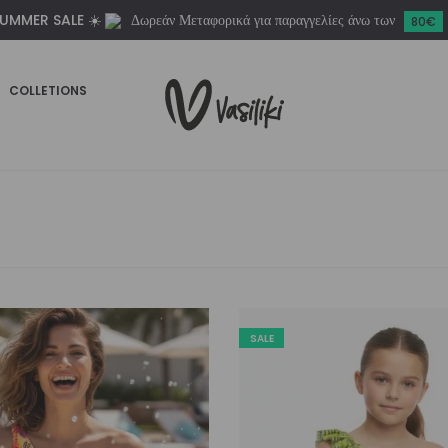
UMMER SALE ☀️
Δωρεάν Μεταφορικά για παραγγελίες άνω των
80€
COLLETIONS
SALE