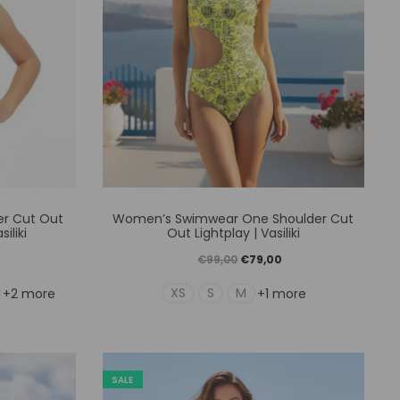
Αυτό
er Cut Out
Women’s Swimwear One Shoulder Cut
το
iliki
Out Lightplay | Vasiliki
ν
προϊόν
Η
Original
Η
€
99,00
€
79,00
έχει
ρέχουσα
price
τρέχουσα
XS
S
M
+2 more
+1 more
απλές
πολλαπλές
ιμή
was:
τιμή
λαγές.
παραλλαγές.
ίναι:
€99,00.
είναι:
Οι
55,00.
€79,00.
SALE
γές
επιλογές