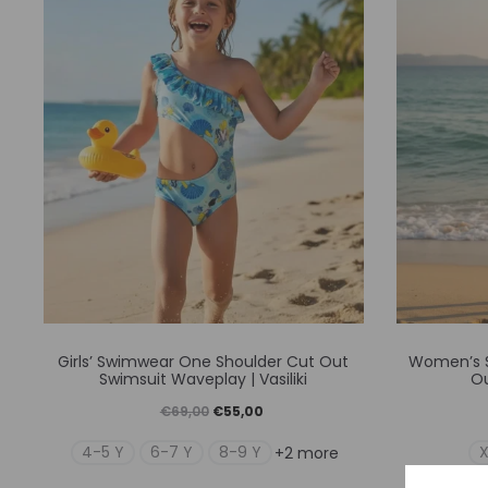
μπορούν
να
επιλεγούν
στη
σελίδα
του
προϊόντος
Αυτό
Girls’ Swimwear One Shoulder Cut Out
Women’s 
το
Swimsuit Waveplay | Vasiliki
Ou
προϊόν
Original
Η
€
69,00
€
55,00
έχει
price
τρέχουσα
4-5 Y
6-7 Y
8-9 Y
+2 more
πολλαπλές
was:
τιμή