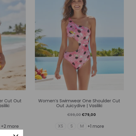
ούν
μπορούν
να
γούν
επιλεγούν
στη
α
σελίδα
του
ντος
προϊόντος
Αυτό
er Cut Out
Women’s Swimwear One Shoulder Cut
το
iliki
Out Juicydive | Vasiliki
ν
προϊόν
Η
Original
Η
€
99,00
€
79,00
έχει
ρέχουσα
price
τρέχουσα
XS
S
M
+2 more
+1 more
απλές
πολλαπλές
ιμή
was:
τιμή