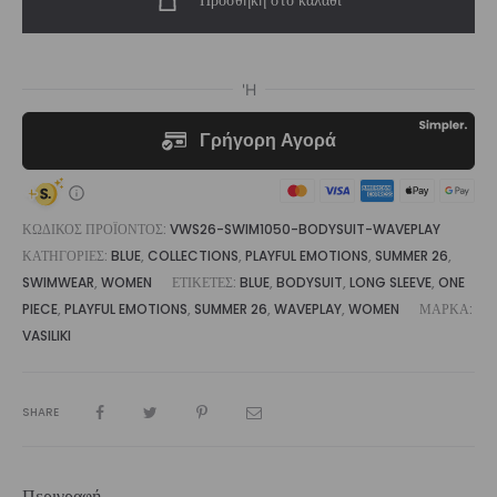
Προσθήκη στο καλάθι
Piece
Long
Sleeve
Bodysuit
Waveplay
|
Vasiliki
ποσότητα
ΚΩΔΙΚΌΣ ΠΡΟΪΌΝΤΟΣ:
VWS26-SWIM1050-BODYSUIT-WAVEPLAY
ΚΑΤΗΓΟΡΊΕΣ:
BLUE
,
COLLECTIONS
,
PLAYFUL EMOTIONS
,
SUMMER 26
,
SWIMWEAR
,
WOMEN
ΕΤΙΚΈΤΕΣ:
BLUE
,
BODYSUIT
,
LONG SLEEVE
,
ONE
PIECE
,
PLAYFUL EMOTIONS
,
SUMMER 26
,
WAVEPLAY
,
WOMEN
ΜΆΡΚΑ:
VASILIKI
SHARE
Περιγραφή