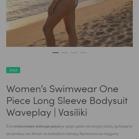
SALE
Women’s Swimwear One
Piece Long Sleeve Bodysuit
Waveplay | Vasiliki
Ένα
εντυπωσιακό ολόσωμο μαγιό
με μακρύ μανίκι και ανοιχτή πλάτη, σχεδιασμένο
για γυναίκες που θέλουν να συνδυάζουν κάλυψη, θηλυκότητα και σύγχρονη