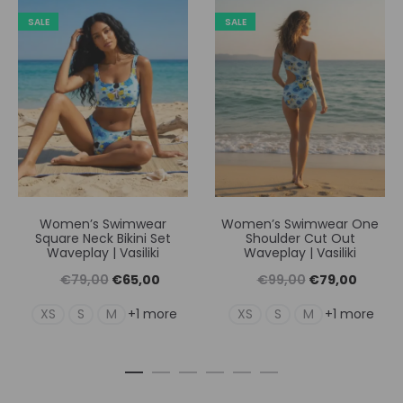
SALE
SALE
Women’s Swimwear
Women’s Swimwear One
Square Neck Bikini Set
Shoulder Cut Out
Waveplay | Vasiliki
Waveplay | Vasiliki
Original
Η
Original
Η
€
79,00
€
65,00
€
99,00
€
79,00
price
τρέχουσα
price
τρέχουσ
XS
S
M
XS
S
M
+1 more
+1 more
was:
τιμή
was:
τιμή
€79,00.
είναι:
€99,00.
είναι:
€65,00.
€79,00