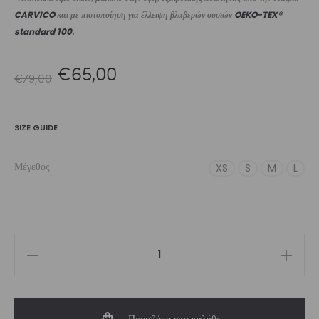
CARVICO
και με πιστοποίηση για έλλειψη βλαβερών ουσιών
OEKO-TEX®
standard 100
.
Original
Η
€
65,00
€
79,00
price
τρέχουσα
SIZE GUIDE
was:
τιμή
Μέγεθος
XS
S
M
L
€79,00.
είναι:
€65,00.
Women’s
Swimwear
One