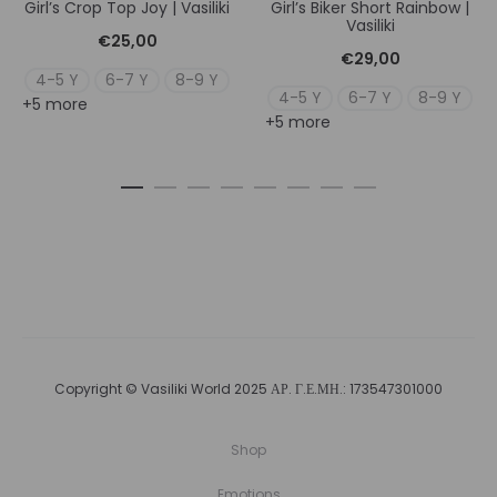
Girl’s Crop Top Joy | Vasiliki
Girl’s Biker Short Rainbow |
Vasiliki
€
25,00
€
29,00
4-5 Y
6-7 Y
8-9 Y
4-5 Y
6-7 Y
8-9 Y
+5 more
+5 more
Copyright © Vasiliki World 2025 ΑΡ. Γ.Ε.ΜΗ.: 173547301000
Shop
Emotions