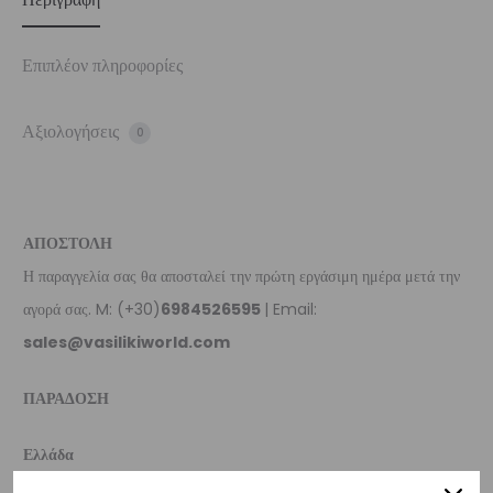
Επιπλέον πληροφορίες
Αξιολογήσεις
0
ΑΠΟΣΤΟΛΗ
Η παραγγελία σας θα αποσταλεί την πρώτη εργάσιμη ημέρα μετά την
αγορά σας. M: (+30)
6984526595
| Email:
sales@vasilikiworld.com
ΠΑΡΑΔΟΣΗ
Ελλάδα
–
Δωρεάν παράδοση
εντός Ελλάδας για παραγγελίες
άνω των 80€
.