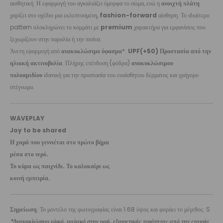
αισθητική. Η εφαρμογή του αγκαλιάζει όμορφα το σώμα, ενώ η
ανοιχτή πλάτη
χαρίζει στο σχέδιο μια εκλεπτυσμένη,
fashion-forward
αίσθηση. Το ιδιαίτερο
pattern ολοκληρώνει το κομμάτι με
premium
χαρακτήρα για εμφανίσεις που
ξεχωρίζουν στην παραλία ή την πισίνα.
Άνετη εφαρμογή από
ανακυκλώσιμο ύφασμα
*.
UPF(+50) Προστασία από την
ηλιακή ακτινοβολία
. Πλήρης επένδυση (φόδρα)
ανακυκλώσιμου
πολυαμιδίου
ιδανική για την προστασία του ευαίσθητου δέρματος και γρήγορο
στέγνωμα.
WAVEPLAY
Joy to be shared
Η χαρά που γεννιέται στο πρώτο βήμα
μέσα στο νερό.
Το κύμα ως παιχνίδι. Το καλοκαίρι ως
κοινή εμπειρία.
Σημείωση
: Το μοντέλο της φωτογραφίας είναι 1.68 ύψος και φοράει το μέγεθος: S
*Ανακυκλώσιμο υλικό, μαλακό στην υφή, εξαιρετικής ποιότητας από την εταιρία