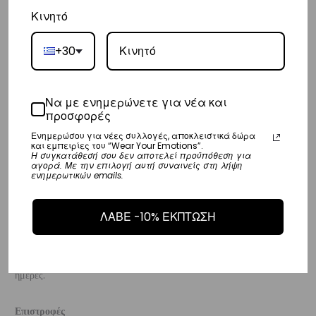
Κινητό
Ευρώπη
– Τα έξοδα αποστολής για όλο την Ευρώπη είναι στα
€25
.
+30
– Η συνεργαζόμενη εταιρεία ταχυμεταφορών,
DHL
, θα αναλάβει την
παράδοσή σας.
Να με ενημερώνετε για νέα και
– Οι χρόνοι παράδοσης κυμαίνονται συνήθως από 3-8 εργάσιμες
προσφορές
ημέρες.
Ενημερώσου για νέες συλλογές, αποκλειστικά δώρα
και εμπειρίες του “Wear Your Emotions”.
Η συγκατάθεσή σου δεν αποτελεί προϋπόθεση για
αγορά. Με την επιλογή αυτή συναινείς στη λήψη
Διεθνή
ενημερωτικών emails.
– Τα έξοδα αποστολής για όλο τον υπόλοιπο κόσμο είναι στα
€35
.
– Η συνεργαζόμενη εταιρεία ταχυμεταφορών,
DHL
, θα αναλάβει την
ΛΑΒΕ -10% ΕΚΠΤΩΣΗ
παράδοσή σας.
– Οι χρόνοι παράδοσης κυμαίνονται συνήθως από 3-10 εργάσιμες
ημέρες.
Επιστροφές