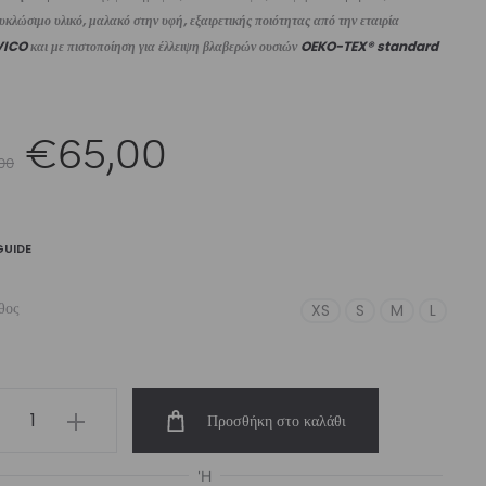
κλώσιμο υλικό, μαλακό στην υφή, εξαιρετικής ποιότητας από την εταιρία
VICO
και με πιστοποίηση για έλλειψη βλαβερών ουσιών
OEKO-TEX® standard
Original
Η
€
65,00
00
price
τρέχουσα
GUIDE
was:
τιμή
θος
XS
S
M
L
€75,00.
είναι:
men’s
Προσθήκη στο καλάθι
imwear
angle