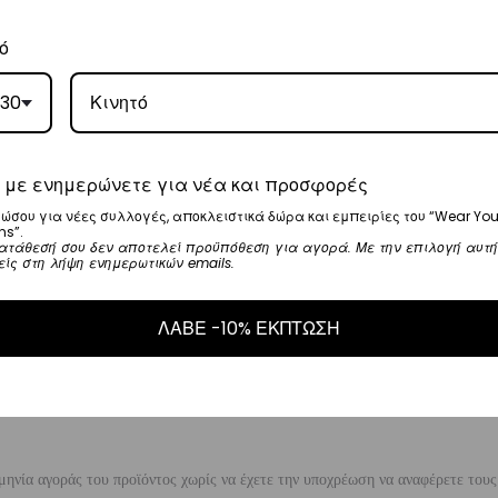
, θα αναλάβει την παράδοσή σας.
ό
γάσιμες ημέρες.
30
5
.
 με ενημερώνετε για νέα και προσφορές
ναλάβει την παράδοσή σας.
ώσου για νέες συλλογές, αποκλειστικά δώρα και εμπειρίες του “Wear You
γάσιμες ημέρες.
ns”.
ατάθεσή σου δεν αποτελεί προϋπόθεση για αγορά. Με την επιλογή αυτή
είς στη λήψη ενημερωτικών emails.
ι στα
€35
.
ΛΑΒΕ -10% ΕΚΠΤΩΣΗ
ναλάβει την παράδοσή σας.
ργάσιμες ημέρες.
μηνία αγοράς του προϊόντος χωρίς να έχετε την υποχρέωση να αναφέρετε τους