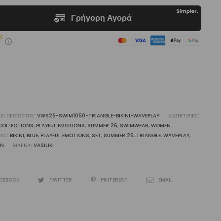
€65,00.
ni
veplay
liki
ότητα
ΌΣ ΠΡΟΪΌΝΤΟΣ:
VWS26-SWIM1050-TRIANGLE-BIKINI-WAVEPLAY
ΚΑΤΗΓΟΡΊΕΣ:
COLLECTIONS
,
PLAYFUL EMOTIONS
,
SUMMER 26
,
SWIMWEAR
,
WOMEN
ΤΕΣ:
BIKINI
,
BLUE
,
PLAYFUL EMOTIONS
,
SET
,
SUMMER 26
,
TRIANGLE
,
WAVEPLAY
,
N
ΜΆΡΚΑ:
VASILIKI
CEBOOK
TWITTER
PINTEREST
EMAIL