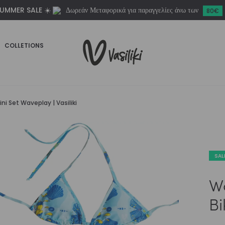
UMMER SALE ☀️
Δωρεάν Μεταφορικά για παραγγελίες άνω των
Waveplay
80€
|
Vasiliki
COLLETIONS
ποσότητα
i Set Waveplay | Vasiliki
SAL
W
Bi