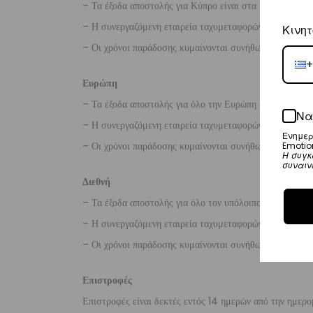
– Τα έξοδα αποστολής για Κύπρο είναι στα
€16
.
– Η συνεργαζόμενη εταιρεία ταχυμεταφορών,
Aramex
Κινητ
– Οι χρόνοι παράδοσης κυμαίνονται συνήθως από 2-7 ερ
+
Ευρώπη
– Τα έξοδα αποστολής για όλο την Ευρώπη είναι στα
€2
Να
– Η συνεργαζόμενη εταιρεία ταχυμεταφορών,
DHL
, θα α
Ενημερ
– Οι χρόνοι παράδοσης κυμαίνονται συνήθως από 3-8 ερ
Emotio
Η συγκ
συναιν
Διεθνή
– Τα έξοδα αποστολής για όλο τον υπόλοιπο κόσμο είνα
– Η συνεργαζόμενη εταιρεία ταχυμεταφορών,
DHL
, θα α
– Οι χρόνοι παράδοσης κυμαίνονται συνήθως από 3-10 ε
Επιστροφές
Επιστροφές είναι δεκτές εντός 14 ημερών από την ημερο