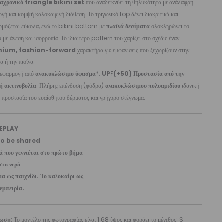
ιαχρονικό triangle bikini set
που αναδεικνύει τη θηλυκότητα με ανάλαφρη
γή και κομψή καλοκαιρινή διάθεση. Το τριγωνικό top δένει διακριτικά και
ρμόζεται εύκολα, ενώ το bikini bottom με
πλαϊνά δεσίματα
ολοκληρώνει το
 με άνεση και ισορροπία. Το ιδιαίτερο pattern του χαρίζει στο σχέδιο έναν
ium, fashion-forward
χαρακτήρα για εμφανίσεις που ξεχωρίζουν στην
α ή την πισίνα.
 εφαρμογή από
ανακυκλώσιμο ύφασμα
*.
UPF(+50) Προστασία από την
ή ακτινοβολία
. Πλήρης επένδυση (φόδρα)
ανακυκλώσιμου πολυαμιδίου
ιδανική
ν προστασία του ευαίσθητου δέρματος και γρήγορο στέγνωμα.
EPLAY
to be shared
ά που γεννιέται στο πρώτο βήμα
στο νερό.
μα ως παιχνίδι. Το καλοκαίρι ως
 εμπειρία.
ίωση
: Το μοντέλο της φωτογραφίας είναι 1.68 ύψος και φοράει το μέγεθος: S