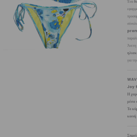
Ένα
δ
εφαρμο
προσα
σύνολο
prem
παραλί
Άνετη
ηλιακ
για τη
WAV
Joy 
Η χαρ
μέσα 
Το κύ
κοινή
Σημε