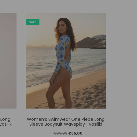
SALE
SALE
Αυτό
 Long
Women’s Swimwear One Piece Long
Women’s
το
asiliki
Sleeve Bodysuit Waveplay | Vasiliki
προϊόν
Original
Η
€
79,00
€
65,00