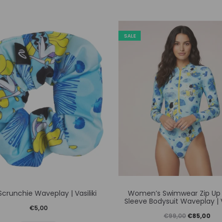
SALE
Αυτό
Αυτό
 Scrunchie Waveplay | Vasiliki
Women’s Swimwear Zip Up
το
το
Sleeve Bodysuit Waveplay | V
€
5,00
προϊόν
προϊόν
Original
Η
€
99,00
€
85,00