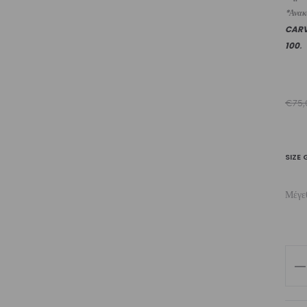
*Ανακυ
CAR
100
.
€
75,
SIZE 
Μέγε
Wo
Sw
Tri