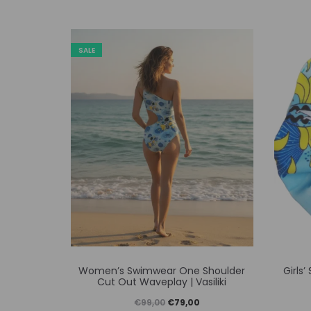
SALE
Αυτό
Women’s Swimwear One Shoulder
Girls’
το
Cut Out Waveplay | Vasiliki
προϊόν
Original
Η
€
99,00
€
79,00