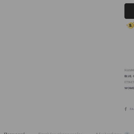
Biki
Set
Wa
|
Vasi
ποσ
ΚΩΔΙΚ
BLUE
,
ΕΤΙΚΈ
WOME
SHARE
FA