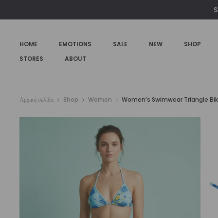
€75,00.
είναι:
S
€65,00.
HOME
EMOTIONS
SALE
NEW
SHOP
STORES
ABOUT
Αρχική σελίδα
Shop
Women
Women’s Swimwear Triangle Bikin