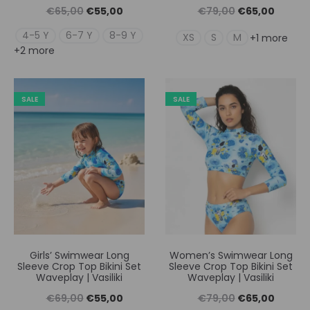
Original
Η
Original
Η
€
65,00
€
55,00
€
79,00
€
65,00
price
τρέχουσα
price
τρέχουσ
4-5 Y
6-7 Y
8-9 Y
XS
S
M
+1 more
+2 more
was:
τιμή
was:
τιμή
€65,00.
είναι:
€79,00.
είναι:
€55,00.
€65,00
SALE
SALE
Girls’ Swimwear Long
Women’s Swimwear Long
Sleeve Crop Top Bikini Set
Sleeve Crop Top Bikini Set
Waveplay | Vasiliki
Waveplay | Vasiliki
Original
Η
Original
Η
€
69,00
€
55,00
€
79,00
€
65,00