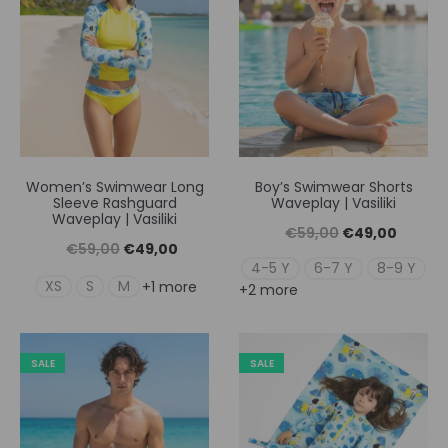
Women’s Swimwear Long
Boy’s Swimwear Shorts
Sleeve Rashguard
Waveplay | Vasiliki
Waveplay | Vasiliki
Original
Η
€
59,00
€
49,00
Original
Η
€
59,00
€
49,00
price
τρέχουσ
4-5 Y
6-7 Y
8-9 Y
price
τρέχουσα
XS
S
M
+1 more
+2 more
was:
τιμή
was:
τιμή
€59,00.
είναι:
€59,00.
είναι:
€49,00
SALE
SALE
€49,00.