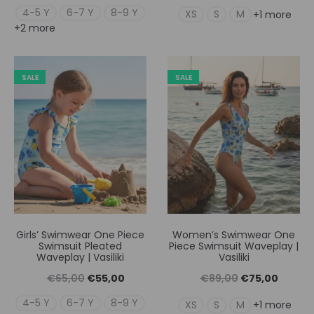
price
τρέχουσα
price
τρέχουσ
4-5 Y
6-7 Y
8-9 Y
XS
S
M
+1 more
+2 more
was:
τιμή
was:
τιμή
€69,00.
είναι:
€79,00.
είναι:
€55,00.
€65,00
SALE
SALE
Girls’ Swimwear One Piece
Women’s Swimwear One
Swimsuit Pleated
Piece Swimsuit Waveplay |
Waveplay | Vasiliki
Vasiliki
Original
Η
Original
Η
€
65,00
€
55,00
€
89,00
€
75,00
price
τρέχουσα
price
τρέχουσ
4-5 Y
6-7 Y
8-9 Y
XS
S
M
+1 more