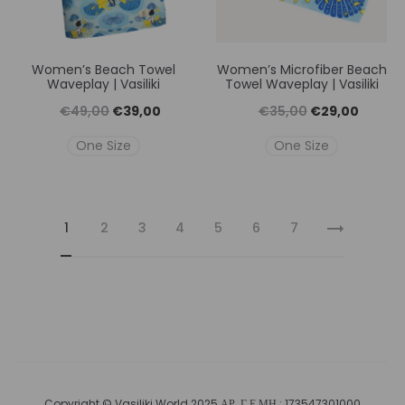
Women’s Beach Towel
Women’s Microfiber Beach
Waveplay | Vasiliki
Towel Waveplay | Vasiliki
Original
Η
Original
Η
€
49,00
€
39,00
€
35,00
€
29,00
price
τρέχουσα
price
τρέχουσ
One Size
One Size
was:
τιμή
was:
τιμή
€49,00.
είναι:
€35,00.
είναι:
€39,00.
€29,00
1
2
3
4
5
6
7
Copyright © Vasiliki World 2025 ΑΡ. Γ.Ε.ΜΗ.: 173547301000