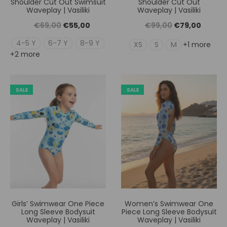
Shoulder Cut Out Swimsuit
Shoulder Cut Out
Waveplay | Vasiliki
Waveplay | Vasiliki
Original
Η
Original
Η
€
69,00
€
55,00
€
99,00
€
79,00
price
τρέχουσα
price
τρέχουσ
4-5 Y
6-7 Y
8-9 Y
XS
S
M
+1 more
+2 more
was:
τιμή
was:
τιμή
€69,00.
είναι:
€99,00.
είναι:
€55,00.
€79,00
SALE
SALE
Girls’ Swimwear One Piece
Women’s Swimwear One
Long Sleeve Bodysuit
Piece Long Sleeve Bodysuit
Waveplay | Vasiliki
Waveplay | Vasiliki