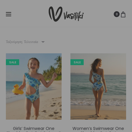
SUMMER SALE ☀️
Δωρεάν Μεταφορικά για παραγγελίες άνω
Cl
των
80€
0
Ταξινόμηση: Τελευταία
SALE
SALE
Girls’ Swimwear One
Women’s Swimwear One