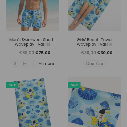
Men’s Swimwear Shorts
Girls’ Beach Towel
Waveplay | Vasiliki
Waveplay | Vasiliki
Original
Η
Original
Η
€
89,00
€
75,00
€
39,00
€
30,00
price
τρέχουσα
price
τρέχουσ
S
M
L
One Size
+1 more
was:
τιμή
was:
τιμή
€89,00.
είναι:
€39,00.
είναι:
SALE
SALE
€75,00.
€30,00