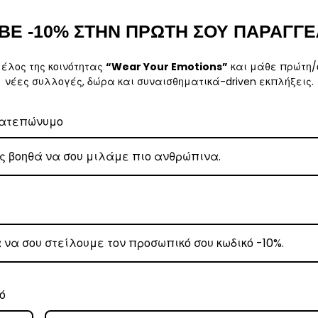
ΒΕ -10% ΣΤΗΝ ΠΡΩΤΗ ΣΟΥ ΠΑΡΑΓΓΕ
ι τις προσφορές της Εταιρείας μας, μπορούν να εγγράφονται στο newsletter
μέλος της κοινότητας
“Wear Your Emotions”
και μάθε πρώτη/
νέες συλλογές, δώρα και συναισθηματικά-driven εκπλήξεις.
ς για να εκπληρώσει τη μεταξύ μας συμβατική σχέση, δηλαδή να είσαι σε θέσ
ατεπώνυμο
Newsletter), η νομική βάση των διενεργούμενων επεξεργασιών είναι η συγκ
δεδομένα σας αποκρινόμενοι σε αντίστοιχη εκ του νόμου υποχρέωση μας.
εδομένα σας
αιτείται βάσει του σκοπού για τον οποίον έχουν συλλεγεί, εκτός εάν ορίζετα
ούνται για τρία (3) χρόνια για στατιστικούς σκοπούς. Εφόσον η τήρηση των
ι καταστροφή των προσωπικών δεδομένων σας με βάση την «Πολιτική Τήρησ
πικά σας δεδομένα
ς και για την πραγματοποίηση των προωθητικών μας ενεργειών συνεργαζόμαστε
ό
ά την πλοήγηση σας και χρήση της ιστοσελίδας μας. Επιπλέον, πως κατά τη