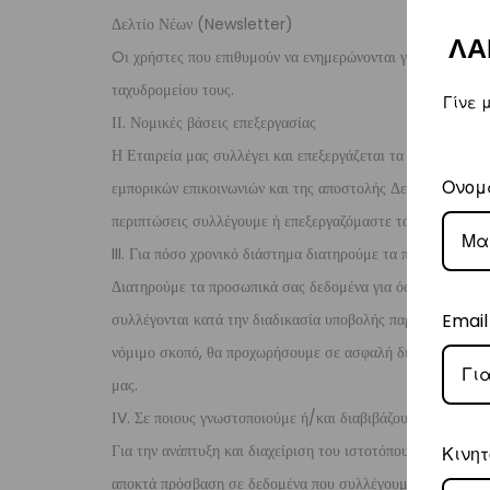
Δελτίο Νέων (Newsletter)
ΛΑ
Oι χρήστες που επιθυμούν να ενημερώνονται για τα νέα κα
ταχυδρομείου τους.
Γίνε 
ΙΙ. Νομικές βάσεις επεξεργασίας
Η Εταιρεία μας συλλέγει και επεξεργάζεται τα δεδομένα σα
Ονομ
εμπορικών επικοινωνιών και της αποστολής Δελτίου Νέων (
περιπτώσεις συλλέγουμε ή επεξεργαζόμαστε τα προσωπικά 
III. Για πόσο χρονικό διάστημα διατηρούμε τα προσωπικά δ
Διατηρούμε τα προσωπικά σας δεδομένα για όσο διάστημα απ
συλλέγονται κατά την διαδικασία υποβολής παραγγελίας τηρ
Email
νόμιμο σκοπό, θα προχωρήσουμε σε ασφαλή διαγραφή ή/κα
μας.
ΙV. Σε ποιους γνωστοποιούμε ή/και διαβιβάζουμε τα προσω
Για την ανάπτυξη και διαχείριση του ιστοτόπου μας, καθώ
Κινητ
αποκτά πρόσβαση σε δεδομένα που συλλέγουμε για εσάς κατ