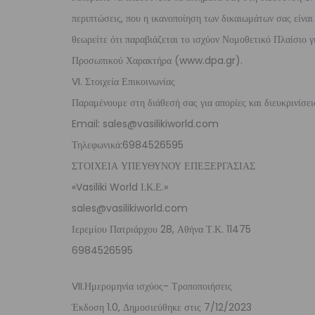
περιπτώσεις, που η ικανοποίηση των δικαιωμάτων σας είνα
θεωρείτε ότι παραβιάζεται το ισχύον Νομοθετικό Πλαίσιο
Προσωπικού Χαρακτήρα (www.dpa.gr).
VI. Στοιχεία Επικοινωνίας
Παραμένουμε στη διάθεσή σας για απορίες και διευκρινίσει
Email:
sales@vasilikiworld.com
Τηλεφωνικά:6984526595
ΣΤΟΙΧΕΙΑ ΥΠΕΥΘΥΝΟΥ ΕΠΕΞΕΡΓΑΣΙΑΣ
«Vasiliki World Ι.Κ.Ε.»
sales@vasilikiworld.com
Ιερεμίου Πατριάρχου 28, Αθήνα Τ.Κ. 11475
6984526595
VII.Ημερομηνία ισχύος- Τροποποιήσεις
Έκδοση 1.0, Δημοσιεύθηκε στις 7/12/2023