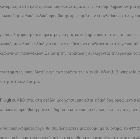
 λογαριασμό στο ηλεκτρονικό μας κατάστημα, πρέπει να συμπληρώσουν μια φ
προσωπικό, μοναδικό κωδικό πρόσβασης προκειμένου να συνδεθούν στο λογαρι
ργήσουν λογαριασμό στο ηλεκτρονικό μας κατάστημα, απαιτείται η συμπλήρω
ωπικό, μοναδικό κωδικό για να είναι σε θέση να συνδέονται στο λογαριασμό 
λεφωνικών παραγγελιών. Σε αυτή την περίπτωση συλλέγονται τηλεφωνικά τα 
ταστήματος, όπου διατίθενται τα προϊόντα της Vasiliki World. Η υπηρεσία
ίο της ιστοσελίδας μας.
 Plugins. Μάλιστα, στη σελίδα μας χρησιμοποιείται ειδικά διαμορφωμένο πε
να αποκτά πρόσβαση μόνο σε δημόσια κοινοποιημένες πληροφορίες στις αντί
ας για οποιονδήποτε λόγο, θα συμπληρώσετε μία φόρμα με το όνομα, το emai
αγματοποιηθεί και τηλεφωνικά, μέσω του αριθμού που αναρτάται στην ιστοσελί