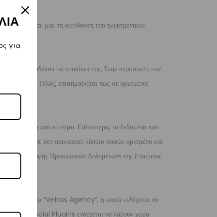
ΛΙΑ
 μας παρέχοντάς μας τη διεύθυνση του ηλεκτρονικού
ος για
η να σας παραδώσει τα προϊόντα της. Στην περίπτωση των
ατάθεσή σας. Τέλος, επισημαίνεται πως σε ορισμένες
ι διαφορετικά από το νόμο. Ειδικότερα, τα δεδομένα που
 δεδομένων σας δεν ικανοποιεί κάποιο σαφώς ορισμένο και
ης και Διαγραφής Προσωπικών Δεδομένων» της Εταιρείας
 με την εταιρία “Vetrus Agency”, η οποία ενδέχεται να
 χρήση των Social Plugins ενδέχεται να λάβουν χώρα