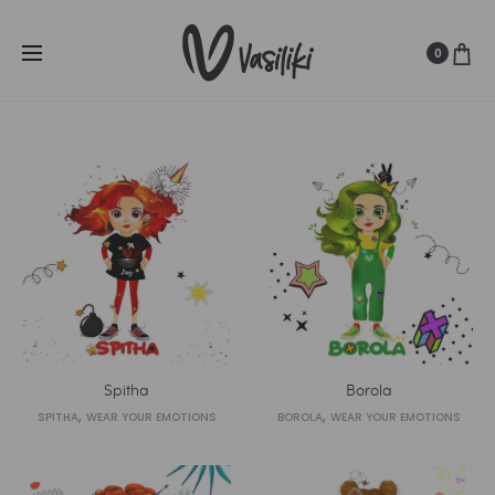
SUMMER SALE ☀️
Δωρεάν Μεταφορικά για παραγγελίες άνω
Cl
των
80€
0
Spitha
Borola
,
,
SPITHA
WEAR YOUR EMOTIONS
BOROLA
WEAR YOUR EMOTIONS