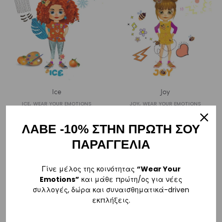
Ice
Joy
,
,
ICE
WEAR YOUR EMOTIONS
JOY
WEAR YOUR EMOTIONS
ΛΑΒΕ -10% ΣΤΗΝ ΠΡΩΤΗ ΣΟΥ
ΠΑΡΑΓΓΕΛΙΑ
Γίνε μέλος της κοινότητας
“Wear Your
Emotions”
και μάθε πρώτη/ος για νέες
συλλογές, δώρα και συναισθηματικά-driven
εκπλήξεις.