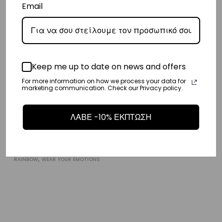
Email
Blue
Das
,
,
BLUE
WEAR YOUR EMOTIONS
DAS
WEAR YOUR EMOTIONS
Keep me up to date on news and offers
For more information on how we process your data for
marketing communication. Check our Privacy policy.
ΛΑΒΕ -10% ΕΚΠΤΩΣΗ
Rainbow
,
RAINBOW
WEAR YOUR EMOTIONS