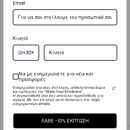
Email
Copyright © Vasiliki World 2025 ΑΡ. Γ.Ε.ΜΗ.: 173547301000
Κινητό
Shop
+30
Emotions
Να με ενημερώνετε για νέα και
Sports Club
προσφορές
Wholesale
Ενημερώσου για νέες συλλογές, αποκλειστικά δώρα
και εμπειρίες του “Wear Your Emotions”.
Η συγκατάθεσή σου δεν αποτελεί προϋπόθεση για
Stores
αγορά. Με την επιλογή αυτή συναινείς στη λήψη
ενημερωτικών emails.
Terms
ΛΑΒΕ -10% ΕΚΠΤΩΣΗ
Privacy