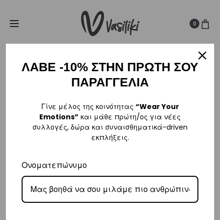
SUMMER SALE ☀️
Δωρεάν Μεταφορικά για παραγγελίες άνω
Cl
των
80€
0
ΛΑΒΕ -10% ΣΤΗΝ ΠΡΩΤΗ ΣΟΥ
ΠΑΡΑΓΓΕΛΙΑ
Γίνε μέλος της κοινότητας
“Wear Your
Emotions”
και μάθε πρώτη/ος για νέες
συλλογές, δώρα και συναισθηματικά-driven
εκπλήξεις.
Ονοματεπώνυμο
Borola
,
BOROLA
WEAR YOUR EMOTIONS