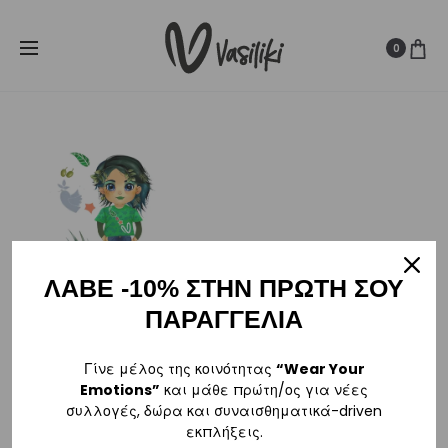
SUMMER SALE ☀️
Δωρεάν Μεταφορικά για παραγγελίες άνω
Cl
των
80€
0
ΛΑΒΕ -10% ΣΤΗΝ ΠΡΩΤΗ ΣΟΥ
ΠΑΡΑΓΓΕΛΙΑ
Blue
Γίνε μέλος της κοινότητας
“Wear Your
,
BLUE
WEAR YOUR EMOTIONS
Emotions”
και μάθε πρώτη/ος για νέες
συλλογές, δώρα και συναισθηματικά-driven
εκπλήξεις.