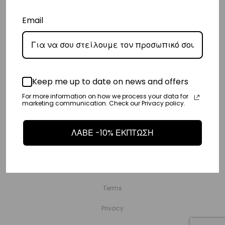
Email
Copyright © Vasiliki World 2025 ΑΡ. Γ.Ε.ΜΗ.: 173547301000
Keep me up to date on news and offers
Shop
For more information on how we process your data for
marketing communication. Check our Privacy policy.
Emotions
Sports Club
ΛΑΒΕ -10% ΕΚΠΤΩΣΗ
Wholesale
Stores
Terms
Privacy