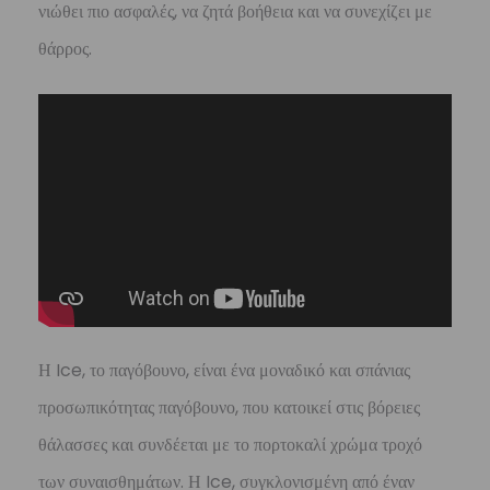
νιώθει πιο ασφαλές, να ζητά βοήθεια και να συνεχίζει με
θάρρος.
Η Ice, το παγόβουνο, είναι ένα μοναδικό και σπάνιας
προσωπικότητας παγόβουνο, που κατοικεί στις βόρειες
θάλασσες και συνδέεται με το πορτοκαλί χρώμα τροχό
των συναισθημάτων. Η Ice, συγκλονισμένη από έναν