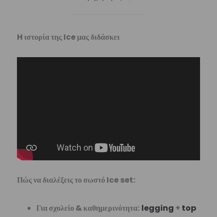
H ιστορία της Ice μας διδάσκει
Πώς να διαλέξεις το σωστό Ice set:
Για σχολείο & καθημερινότητα:
legging
+
top