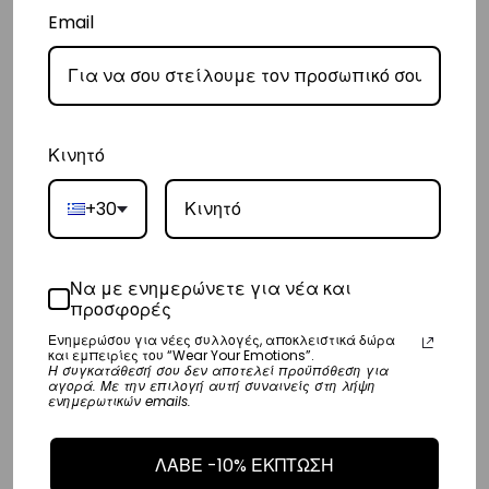
Email
Κινητό
+30
Girl’s T-Shirt Ice |
Girl’s Long Sleeve Top
Vasiliki
Ice | Vasiliki
€
25,00
€
29,00
Να με ενημερώνετε για νέα και
προσφορές
4 Y
6 Y
8 Y
4-5 Y
6-7 Y
+7 more
Ενημερώσου για νέες συλλογές, αποκλειστικά δώρα
8-9 Y
+5 more
και εμπειρίες του “Wear Your Emotions”.
Η συγκατάθεσή σου δεν αποτελεί προϋπόθεση για
αγορά. Με την επιλογή αυτή συναινείς στη λήψη
ενημερωτικών emails.
Load More
ΛΑΒΕ -10% ΕΚΠΤΩΣΗ