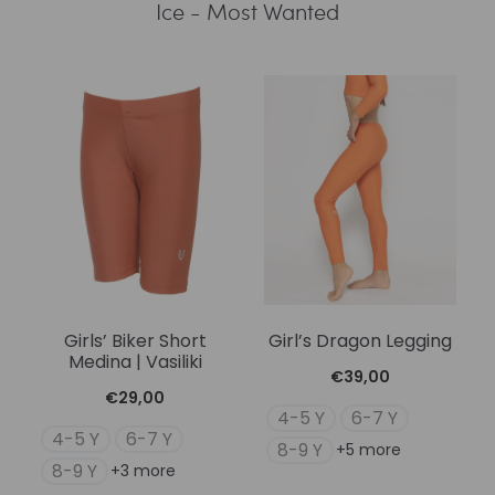
Ice - Most Wanted
t
Girls’ Biker Short
Girl’s Dragon Legging
Medina | Vasiliki
€
39,00
€
29,00
4-5 Y
6-7 Y
4-5 Y
6-7 Y
8-9 Y
+5 more
8-9 Y
+3 more