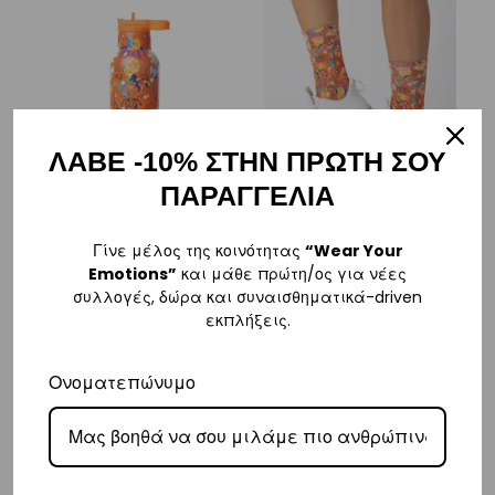
ΛΑΒΕ -10% ΣΤΗΝ ΠΡΩΤΗ ΣΟΥ
ΠΑΡΑΓΓΕΛΙΑ
Thermos 500ml Ice |
Unisex Performance
Γίνε μέλος της κοινότητας
“Wear Your
Vasiliki
Sock Ice | Vasiliki
Emotions”
και μάθε πρώτη/ος για νέες
€
19,00
€
12,00
συλλογές, δώρα και συναισθηματικά-driven
εκπλήξεις.
XXS (24-27)
500ml
XS (28-32)
Ονοματεπώνυμο
S (33-37)
+1 more