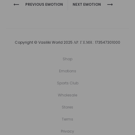
Project
PREVIOUS EMOTION
NEXT EMOTION
navigation
Copyright © Vasiliki World 2025 ΑΡ. Γ.Ε.ΜΗ.: 173547301000
Shop
Emotions
Sports Club
Wholesale
Stores
Terms
Privacy