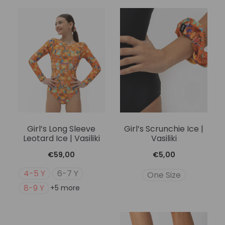
€69,00.
είναι:
€49,00.
Girl’s Long Sleeve
Girl’s Scrunchie Ice |
Leotard Ice | Vasiliki
Vasiliki
€
59,00
€
5,00
4-5 Y
6-7 Y
One Size
8-9 Y
+5 more