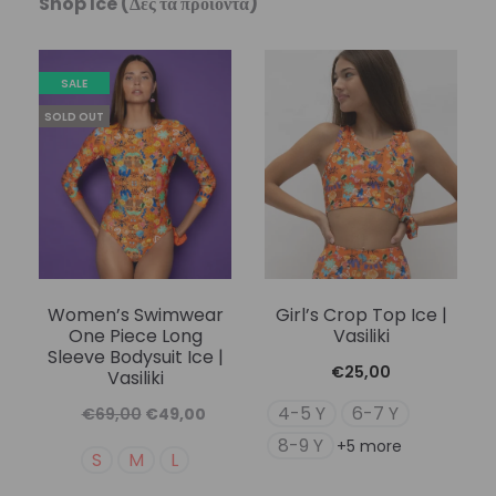
Shop Ice (Δες τα προϊόντα)
SALE
SOLD OUT
Women’s Swimwear
Girl’s Crop Top Ice |
One Piece Long
Vasiliki
Sleeve Bodysuit Ice |
€
25,00
Vasiliki
4-5 Y
6-7 Y
Original
Η
€
69,00
€
49,00
8-9 Y
+5 more
price
τρέχουσα
S
M
L
was:
τιμή