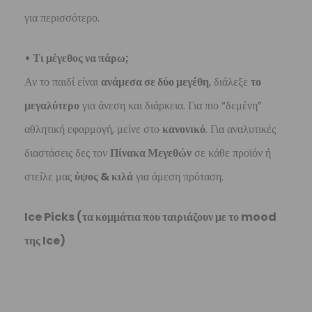
για περισσότερο.
• Τι μέγεθος να πάρω;
Αν το παιδί είναι
ανάμεσα σε δύο μεγέθη
, διάλεξε
το
μεγαλύτερο
για άνεση και διάρκεια. Για πιο “δεμένη”
αθλητική εφαρμογή, μείνε στο
κανονικό
. Για αναλυτικές
διαστάσεις δες τον
Πίνακα Μεγεθών
σε κάθε προϊόν ή
στείλε μας
ύψος & κιλά
για άμεση πρόταση.
Ice Picks (τα κομμάτια που ταιριάζουν με το mood
της Ice)