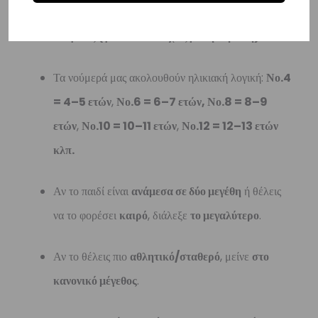
Fit & Μέγεθος (για να το πετύχεις με την πρώτη):
Τα νούμερά μας ακολουθούν ηλικιακή λογική:
Νο.4
= 4–5 ετών
,
Νο.6 = 6–7 ετών,
Νο.8 = 8–9
ετών
,
Νο.10 = 10–11 ετών
,
Νο.12 = 12–13 ετών
κλπ.
Αν το παιδί είναι
ανάμεσα σε δύο μεγέθη
ή θέλεις
να το φορέσει
καιρό
, διάλεξε
το μεγαλύτερο
.
Αν το θέλεις πιο
αθλητικό/σταθερό
, μείνε
στο
κανονικό μέγεθος
.