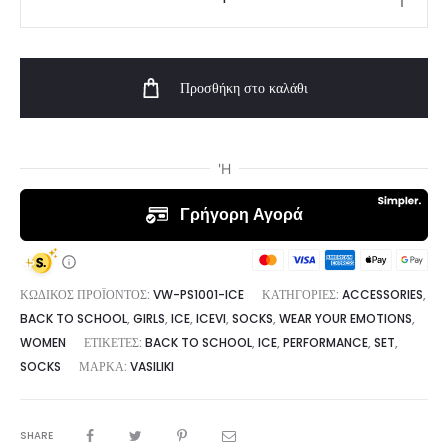
Unisex
Performance
Sock
Προσθήκη στο καλάθι
Ice
|
Vasiliki
ποσότητα
ΚΩΔΙΚΌΣ ΠΡΟΪΌΝΤΟΣ:
VW-PS1001-ICE
ΚΑΤΗΓΟΡΊΕΣ:
ACCESSORIES
,
BACK TO SCHOOL
,
GIRLS
,
ICE
,
ICEVI
,
SOCKS
,
WEAR YOUR EMOTIONS
,
WOMEN
ΕΤΙΚΈΤΕΣ:
BACK TO SCHOOL
,
ICE
,
PERFORMANCE
,
SET
,
SOCKS
ΜΆΡΚΑ:
VASILIKI
SHARE