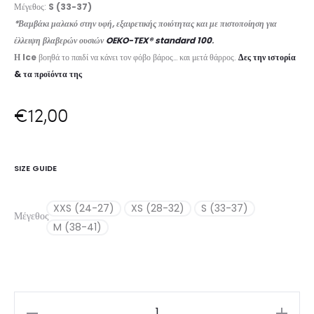
Μέγεθος:
S (33-37)
*Βαμβάκι μαλακό στην υφή, εξαιρετικής ποιότητας και με πιστοποίηση για
έλλειψη βλαβερών ουσιών
OEKO-TEX® standard 100
.
Η Ice
βοηθά το παιδί να κάνει τον φόβο βάρος… και μετά θάρρος.
Δες την ιστορία
& τα προϊόντα της
€
12,00
SIZE GUIDE
XXS (24-27)
XS (28-32)
S (33-37)
Μέγεθος
M (38-41)