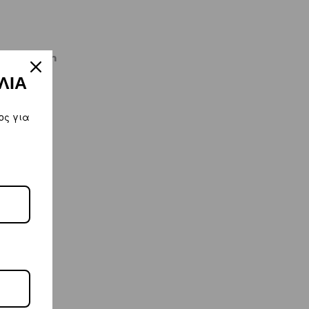
kiworld.com
ΛΙΑ
ος για