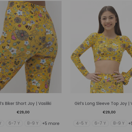
Αυτό
Αυτό
l’s Biker Short Joy | Vasiliki
Girl’s Long Sleeve Top Joy | V
το
το
€
29,00
€
29,00
προϊόν
προϊόν
Y
6-7 Y
8-9 Y
4-5 Y
6-7 Y
8-9 Y
+5 more
+
έχει
έχει