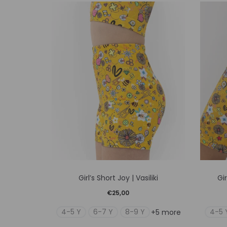
Αυτό
Girl’s Short Joy | Vasiliki
Gir
το
€
25,00
προϊόν
4-5 Y
6-7 Y
8-9 Y
4-5 
+5 more
έχει