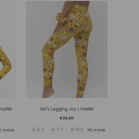
Αυτό
asiliki
Girl’s Legging Joy | Vasiliki
Girl’
το
€
39,00
προϊόν
4-5 Y
6-7 Y
8-9 Y
4-5 Y
5 more
+5 more
έχει