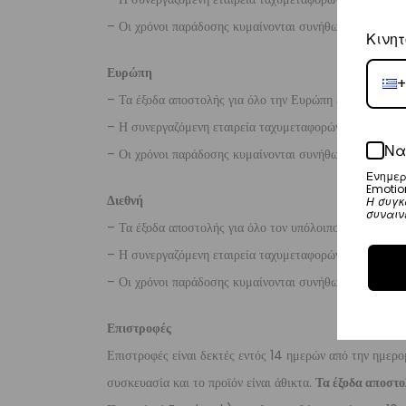
– Οι χρόνοι παράδοσης κυμαίνονται συνήθως από 2-7 ερ
Κινητ
Ευρώπη
+
– Τα έξοδα αποστολής για όλο την Ευρώπη είναι στα
€2
– Η συνεργαζόμενη εταιρεία ταχυμεταφορών,
DHL
, θα α
Να
– Οι χρόνοι παράδοσης κυμαίνονται συνήθως από 3-8 ερ
Ενημερ
Emotio
Διεθνή
Η συγκ
συναιν
– Τα έξοδα αποστολής για όλο τον υπόλοιπο κόσμο είνα
– Η συνεργαζόμενη εταιρεία ταχυμεταφορών,
DHL
, θα α
– Οι χρόνοι παράδοσης κυμαίνονται συνήθως από 3-10 ε
Επιστροφές
Επιστροφές είναι δεκτές εντός 14 ημερών από την ημερο
συσκευασία και το προϊόν είναι άθικτα.
Τα έξοδα αποστο