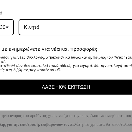
γάσιμες ημέρες.
ό
30
5
.
ναλάβει την παράδοσή σας.
 με ενημερώνετε για νέα και προσφορές
γάσιμες ημέρες.
ώσου για νέες συλλογές, αποκλειστικά δώρα και εμπειρίες του “Wear You
ns”.
ατάθεσή σου δεν αποτελεί προϋπόθεση για αγορά. Με την επιλογή αυτή
είς στη λήψη ενημερωτικών emails.
ι στα
€35
.
ναλάβει την παράδοσή σας.
ΛΑΒΕ -10% ΕΚΠΤΩΣΗ
ργάσιμες ημέρες.
μηνία αγοράς του προϊόντος χωρίς να έχετε την υποχρέωση να αναφέρετε τους
λής για την επιστροφή, επιβαρύνουν τον πελάτη
. Τα χρήματα θα αποσταλούν