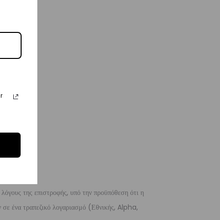
r
 λόγους της επιστροφής, υπό την προϋπόθεση ότι η
 σε ένα τραπεζικό λογαριασμό (Εθνικής, Alpha,