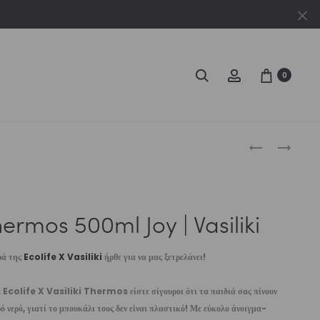
Cl
Search
Account
0
Produc
THERMOS
THERMOS
500ML
500ML
naviga
BLUE
ICE
|
|
ermos 500ml Joy | Vasiliki
VASILIKI
VASILIKI
ρά της
Ecolife X Vasiliki
ήρθε για να μας ξετρελάνει!
 Ecolife X Vasiliki Thermos είστε σίγουροι ότι τα παιδιά σας πίνουν
ό νερό, γιατί το μπουκάλι τους δεν είναι πλαστικό! Με εύκολο άνοιγμα-