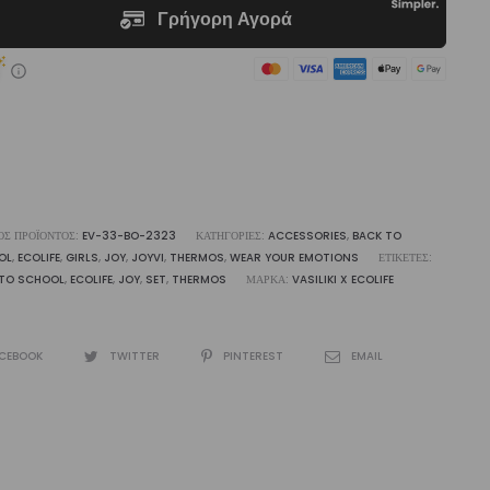
liki
ότητα
ΌΣ ΠΡΟΪΌΝΤΟΣ:
EV-33-BO-2323
ΚΑΤΗΓΟΡΊΕΣ:
ACCESSORIES
,
BACK TO
OL
,
ECOLIFE
,
GIRLS
,
JOY
,
JOYVI
,
THERMOS
,
WEAR YOUR EMOTIONS
ΕΤΙΚΈΤΕΣ:
 TO SCHOOL
,
ECOLIFE
,
JOY
,
SET
,
THERMOS
ΜΆΡΚΑ:
VASILIKI X ECOLIFE
CEBOOK
TWITTER
PINTEREST
EMAIL