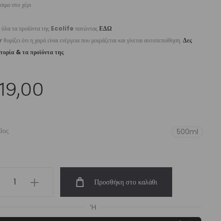
ιμο στο χέρι
 όλα τα προϊόντα της
Ecolife
πατώντας
ΕΔΩ
y
θυμίζει ότι η χαρά είναι ενέργεια που μοιράζεται και γίνεται αυτοπεποίθηση.
Δες
στορία & τα προϊόντα της
19,00
θος
500ml
ermos
Προσθήκη στο καλάθι
0ml