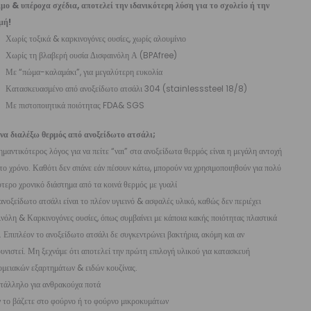
ιμο & υπέροχα σχέδια, αποτελεί την ιδανικότερη λύση για το σχολείο ή την
μή!
Χωρίς τοξικά & καρκινογόνες ουσίες, χωρίς αλουμίνιο
Χωρίς τη βλαβερή ουσία Δισφαινόλη Α (BPAfree)
Με “πώμα-καλαμάκι”, για μεγαλύτερη ευκολία
Κατασκευασμένο από ανοξείδωτο ατσάλι 304 (stainlesssteel 18/8)
Με πιστοποιητικά ποιότητας FDA& SGS
 να διαλέξω θερμός από ανοξείδωτο ατσάλι;
ημαντικότερος λόγος για να πείτε “ναι” στα ανοξείδωτα θερμός είναι η μεγάλη αντοχή
το χρόνο. Καθότι δεν σπάνε εάν πέσουν κάτω, μπορούν να χρησιμοποιηθούν για πολύ
τερο χρονικό διάστημα από τα κοινά θερμός με γυαλί
ανοξείδωτο ατσάλι είναι το πλέον υγιεινό & ασφαλές υλικό, καθώς δεν περιέχει
νόλη & Καρκινογόνες ουσίες, όπως συμβαίνει με κάποια κακής ποιότητας πλαστικά
. Επιπλέον το ανοξείδωτο ατσάλι δε συγκεντρώνει βακτήρια, ακόμη και αν
υνιστεί. Μη ξεχνάμε ότι αποτελεί την πρώτη επιλογή υλικού για κατασκευή
ομειακών εξαρτημάτων & ειδών κουζίνας.
τάλληλο για ανθρακούχα ποτά
 το βάζετε στο φούρνο ή το φούρνο μικροκυμάτων