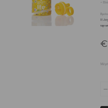
– Πλύσ
Βρείτε
Η Jo
την ι
€
Μέγε
Th
50
Joy
|