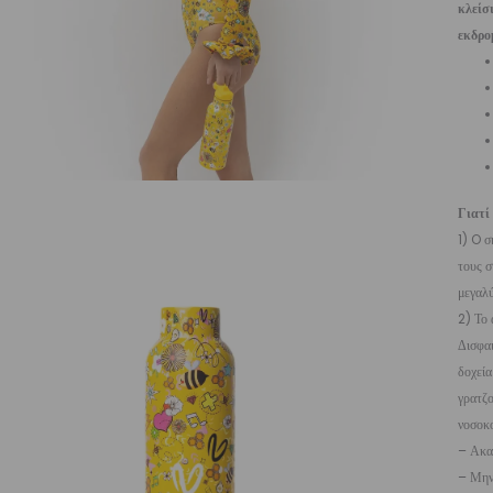
κλείσ
εκδρο
Γιατί
1) O σ
τους σ
μεγαλύ
2) Το 
Δισφαι
δοχεία
γρατζο
νοσοκ
– Ακα
– Μην