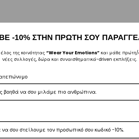
ρα μετά την αγορά σας. M: (+30)
6984526595
| Email:
sales@vasili
ΒΕ -10% ΣΤΗΝ ΠΡΩΤΗ ΣΟΥ ΠΑΡΑΓΓΕ
μέλος της κοινότητας
“Wear Your Emotions”
και μάθε πρώτη/
νέες συλλογές, δώρα και συναισθηματικά-driven εκπλήξεις.
ω των 80€
.
έωση εξόδων αποστολής στα
ατεπώνυμο
€3
.
 Center
, θα αναλάβει την παράδοσή σας.
γάσιμες ημέρες.
ε όλη την Ελλάδα με extra χρέωση €2.
, θα αναλάβει την παράδοσή σας.