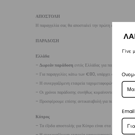
ΑΠΟΣΤΟΛΗ
Η παραγγελία σας θα αποσταλεί την πρώτη εργάσιμη ημέ
ΛΑ
ΠΑΡΑΔΟΣΗ
Γίνε 
Ελλάδα
–
Δωρεάν παράδοση
εντός Ελλάδας για παραγγελίες
άν
– Για παραγγελίες κάτω των €80, υπάρχει σταθερή χρ
Ονομ
– Η συνεργαζόμενη εταιρεία ταχυμεταφορών,
Courier
– Οι χρόνοι παράδοσης συνήθως κυμαίνονται από 1-3 ερ
– Προσφέρουμε επίσης αντικαταβολή για παραγγελίες σ
Email
Κύπρος
– Τα έξοδα αποστολής για Κύπρο είναι στα
€16
.
– Η συνεργαζόμενη εταιρεία ταχυμεταφορών,
Aramex