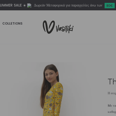
UMMER SALE ☀️
Δωρεάν Μεταφορικά για παραγγελίες άνω των
ποσότητα
80€
COLLETIONS
Th
Η σει
Mε τα
καθαρ