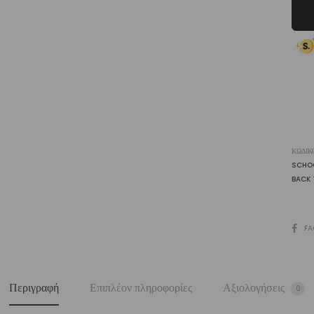
Vasi
ποσ
ΚΩΔΙΚ
SCHO
BACK
SHARE
FA
Περιγραφή
Επιπλέον πληροφορίες
Αξιολογήσεις
0