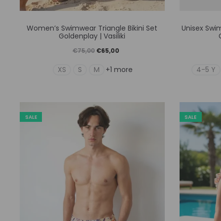
Αυτό
Women’s Swimwear Triangle Bikini Set
Unisex Swi
το
Goldenplay | Vasiliki
προϊόν
Original
Η
€
75,00
€
65,00
έχει
price
τρέχουσα
XS
S
M
4-5 Y
+1 more
πολλαπλές
was:
τιμή
παραλλαγές.
€75,00.
είναι:
Οι
€65,00.
SALE
SALE
επιλογές
μπορούν
να
επιλεγούν
στη
σελίδα
του