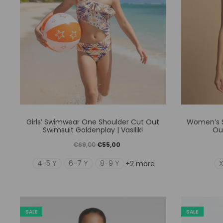
Αυτό
Girls’ Swimwear One Shoulder Cut Out
Women’s 
το
Swimsuit Goldenplay | Vasiliki
Out
προϊόν
Original
Η
€
69,00
€
55,00
έχει
price
τρέχουσα
4-5 Y
6-7 Y
8-9 Y
+2 more
πολλαπλές
was:
τιμή
παραλλαγές.
€69,00.
είναι:
Οι
€55,00.
SALE
SALE
επιλογές