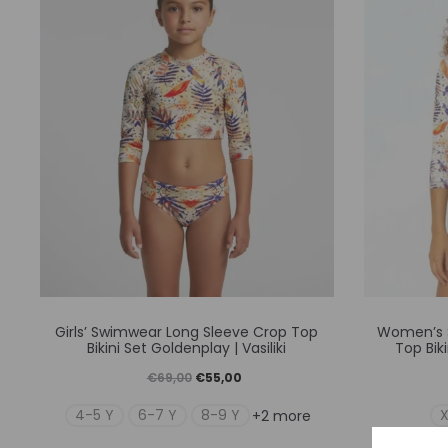
μπορούν
να
επιλεγούν
στη
σελίδα
του
προϊόντος
Αυτό
Girls’ Swimwear Long Sleeve Crop Top
Women’s 
το
Bikini Set Goldenplay | Vasiliki
Top Biki
προϊόν
Original
Η
€
69,00
€
55,00
έχει
price
τρέχουσα
4-5 Y
6-7 Y
8-9 Y
+2 more
πολλαπλές
was:
τιμή