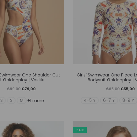
Αυτό
Αυτό
Swimwear One Shoulder Cut
Girls’ Swimwear One Piece L
το
το
 Goldenplay | Vasiliki
Bodysuit Goldenplay | Va
προϊόν
προϊό
Original
Η
Original
€
99,00
€
79,00
€
65,00
€
55,00
έχει
έχει
price
τρέχουσα
price
τ
XS
S
M
4-5 Y
6-7 Y
8-9 Y
+1 more
πολλαπλές
πολλ
was:
τιμή
was:
τ
παραλλαγές.
παραλ
€99,00.
είναι:
€65,00.
ε
Οι
Οι
€79,00.
€
SALE
επιλογές
επιλο