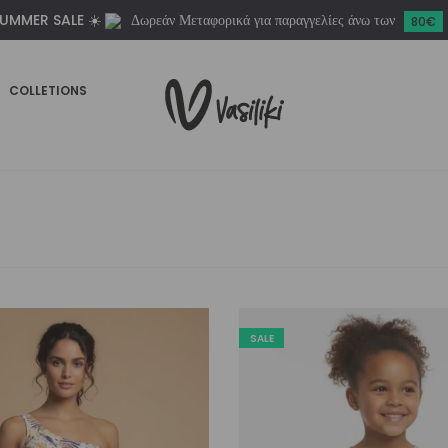
UMMER SALE ☀️
Δωρεάν Μεταφορικά για παραγγελίες άνω των
80€
COLLETIONS
SALE