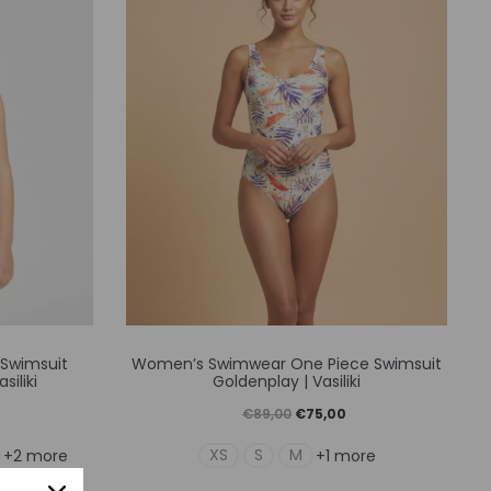
ούν
μπορούν
να
γούν
επιλεγούν
στη
α
σελίδα
του
ντος
προϊόντος
Αυτό
 Swimsuit
Women’s Swimwear One Piece Swimsuit
το
siliki
Goldenplay | Vasiliki
ν
προϊόν
Η
Original
Η
€
89,00
€
75,00
έχει
ρέχουσα
price
τρέχουσα
XS
S
M
+2 more
+1 more
απλές
πολλαπλές
ιμή
was:
τιμή