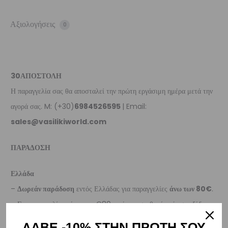
Αξιολογήσεις
0
30ΑΠΟΣΤΟΛΗ
Η παραγγελία σας θα αποσταλεί την πρώτη εργάσιμη ημέρα μετά την
αγορά σας. M: (+30)
6984526595
| Email:
sales@vasilikiworld.com
ΠΑΡΑΔΟΣΗ
Ελλάδα
–
Δωρεάν παράδοση
εντός Ελλάδας για παραγγελίες
άνω των 80€
.
– Για παραγγελίες κάτω των €80, υπάρχει σταθερή χρέωση εξόδων
αποστολής στα
€3
.
ΛΑΒΕ -10% ΣΤΗΝ ΠΡΩΤΗ ΣΟΥ