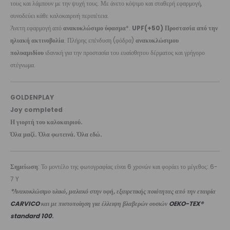
τους και λάμπουν με την ψυχή τους. Με άνετο κόψιμο και σταθερή εφαρμογή,
συνοδεύει κάθε καλοκαιρινή περιπέτεια.
Άνετη εφαρμογή από
ανακυκλώσιμο ύφασμα
*.
UPF(+50) Προστασία από την
ηλιακή ακτινοβολία
. Πλήρης επένδυση (φόδρα)
ανακυκλώσιμου
πολυαμιδίου
ιδανική για την προστασία του ευαίσθητου δέρματος και γρήγορο
στέγνωμα.
GOLDENPLAY
Joy completed
Η γιορτή του καλοκαιριού.
Όλα μαζί. Όλα φωτεινά. Όλα εδώ.
Σημείωση
: Το μοντέλο της φωτογραφίας είναι 6 χρονών και φοράει το μέγεθος: 6-
7 Y
*Ανακυκλώσιμο υλικό, μαλακό στην υφή, εξαιρετικής ποιότητας από την εταιρία
CARVICO
και με πιστοποίηση για έλλειψη βλαβερών ουσιών
OEKO-TEX®
standard 100
.