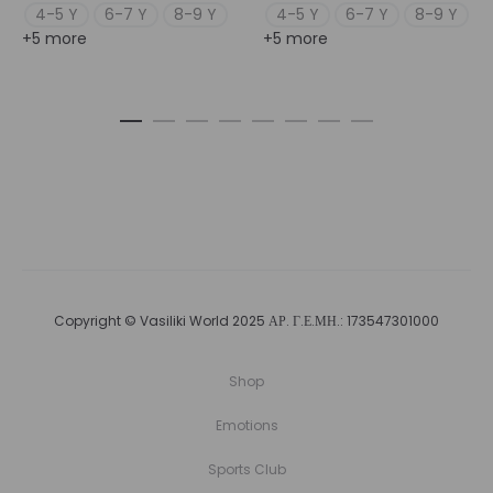
4-5 Y
6-7 Y
8-9 Y
4-5 Y
6-7 Y
8-9 Y
+5 more
+5 more
Copyright © Vasiliki World 2025 ΑΡ. Γ.Ε.ΜΗ.: 173547301000
Shop
Emotions
Sports Club