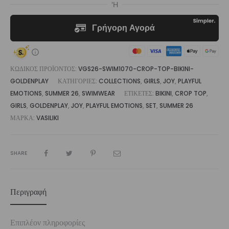
Goldenplay
|
Vasiliki
ποσότητα
ΚΩΔΙΚΌΣ ΠΡΟΪΌΝΤΟΣ:
VGS26-SWIM1070-CROP-TOP-BIKINI-
GOLDENPLAY
ΚΑΤΗΓΟΡΊΕΣ:
COLLECTIONS
,
GIRLS
,
JOY
,
PLAYFUL
EMOTIONS
,
SUMMER 26
,
SWIMWEAR
ΕΤΙΚΈΤΕΣ:
BIKINI
,
CROP TOP
,
GIRLS
,
GOLDENPLAY
,
JOY
,
PLAYFUL EMOTIONS
,
SET
,
SUMMER 26
ΜΆΡΚΑ:
VASILIKI
SHARE
Περιγραφή
Επιπλέον πληροφορίες