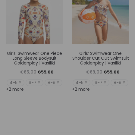
Girls’ Swimwear One Piece
Girls’ Swimwear One
Long Sleeve Bodysuit
Shoulder Cut Out Swimsuit
Goldenplay | Vasiliki
Goldenplay | Vasiliki
Original
Η
Original
Η
€
65,00
€
55,00
€
69,00
€
55,00
price
τρέχουσα
price
τρέχουσ
4-5 Y
6-7 Y
8-9 Y
4-5 Y
6-7 Y
8-9 Y
+2 more
+2 more
was:
τιμή
was:
τιμή
€65,00.
είναι:
€69,00.
είναι:
€55,00.
€55,00