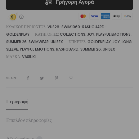
ποσότητα
ΚΩΔΙΚΌΣ ΠΡΟΪΌΝΤΟΣ:
VUS26-SWIM1060-RASHGUARD-
GOLDENPLAY
ΚΑΤΗΓΟΡΊΕΣ:
COLLECTIONS
,
JOY
,
PLAYFUL EMOTIONS
,
SUMMER 26
,
SWIMWEAR
,
UNISEX
ΕΤΙΚΈΤΕΣ:
GOLDENPLAY
,
JOY
,
LONG
SLEEVE
,
PLAYFUL EMOTIONS
,
RASHGUARD
,
SUMMER 26
,
UNISEX
ΜΆΡΚΑ:
VASILIKI
SHARE
Περιγραφή
Επιπλέον πληροφορίες
Αξιολογήσεις