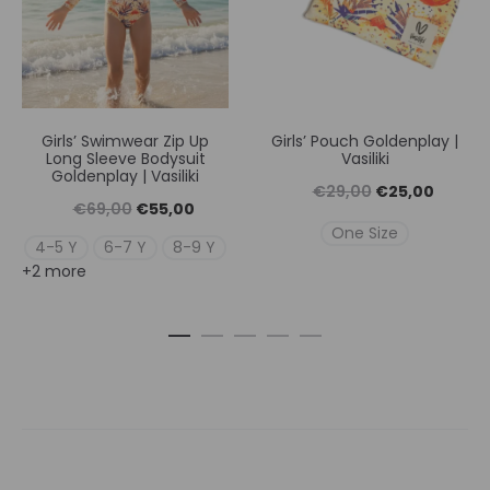
Girls’ Swimwear Zip Up
Girls’ Pouch Goldenplay |
Long Sleeve Bodysuit
Vasiliki
Goldenplay | Vasiliki
Original
Η
€
29,00
€
25,00
Original
Η
€
69,00
€
55,00
price
τρέχουσ
One Size
price
τρέχουσα
4-5 Y
6-7 Y
8-9 Y
was:
τιμή
+2 more
was:
τιμή
€29,00.
είναι:
€69,00.
είναι:
€25,00
€55,00.