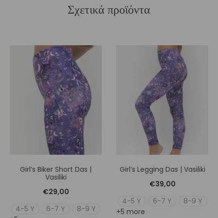
Σχετικά προϊόντα
Girl’s Biker Short Das |
Girl’s Legging Das | Vasiliki
Vasiliki
€
39,00
€
29,00
4-5 Y
6-7 Y
8-9 Y
4-5 Y
6-7 Y
8-9 Y
+5 more