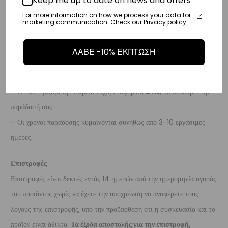
Keep me up to date on news and offers
παράδοσή σας.
For more information on how we process your data for
– Οι χρόνοι παράδοσης κυμαίνονται συνήθως από 3-8 εργάσιμες
marketing communication. Check our Privacy policy.
ημέρες.
ΛΑΒΕ -10% ΕΚΠΤΩΣΗ
Διεθνή
– Τα έξοδα αποστολής για όλο τον υπόλοιπο κόσμο είναι στα
€35
.
– Η συνεργαζόμενη εταιρεία ταχυμεταφορών,
DHL
, θα αναλάβει την
παράδοσή σας.
– Οι χρόνοι παράδοσης κυμαίνονται συνήθως από 3-10 εργάσιμες
ημέρες.
Επιστροφές
Επιστροφές είναι δεκτές εντός 14 ημερών από την ημερομηνία αγοράς
του προϊόντος χωρίς να έχετε την υποχρέωση να αναφέρετε τους
λόγους της επιστροφής, υπό την προϋπόθεση ότι η συσκευασία και το
προϊόν είναι άθικτα.
Τα έξοδα αποστολής για την επιστροφή,