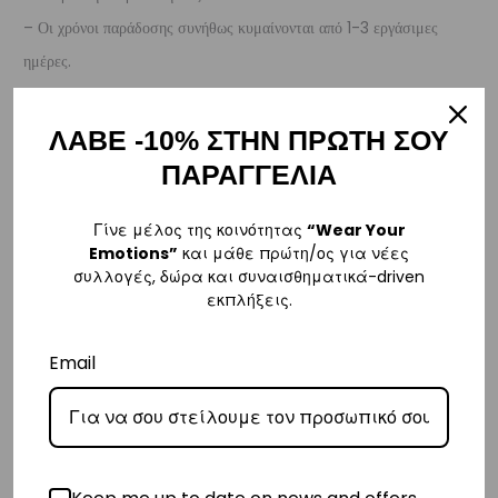
– Οι χρόνοι παράδοσης συνήθως κυμαίνονται από 1-3 εργάσιμες
ημέρες.
– Προσφέρουμε επίσης αντικαταβολή για παραγγελίες σε όλη την
Ελλάδα με extra χρέωση €2.
ΛΑΒΕ -10% ΣΤΗΝ ΠΡΩΤΗ ΣΟΥ
ΠΑΡΑΓΓΕΛΙΑ
Κύπρος
– Τα έξοδα αποστολής για Κύπρο είναι στα
€16
.
Γίνε μέλος της κοινότητας
“Wear Your
– Η συνεργαζόμενη εταιρεία ταχυμεταφορών,
Aramex
, θα αναλάβει
Emotions”
και μάθε πρώτη/ος για νέες
συλλογές, δώρα και συναισθηματικά-driven
την παράδοσή σας.
εκπλήξεις.
– Οι χρόνοι παράδοσης κυμαίνονται συνήθως από 2-7 εργάσιμες
ημέρες.
Email
Ευρώπη
– Τα έξοδα αποστολής για όλο την Ευρώπη είναι στα
€25
.
– Η συνεργαζόμενη εταιρεία ταχυμεταφορών,
DHL
, θα αναλάβει την