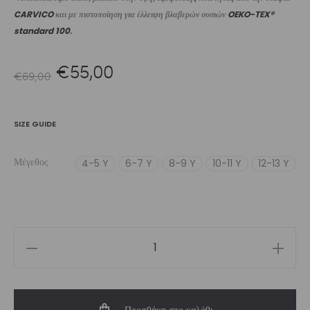
CARVICO
και με πιστοποίηση για έλλειψη βλαβερών ουσιών
OEKO-TEX®
standard 100
.
Original
Η
€
55,00
€
69,00
price
τρέχουσα
SIZE GUIDE
was:
τιμή
Μέγεθος
4-5 Y
6-7 Y
8-9 Y
10-11 Y
12-13 Y
€69,00.
είναι:
€55,00.
Girls'
Swimwear
One