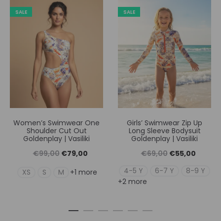
SALE
SALE
Women’s Swimwear One
Girls’ Swimwear Zip Up
Shoulder Cut Out
Long Sleeve Bodysuit
Goldenplay | Vasiliki
Goldenplay | Vasiliki
Original
Η
Original
Η
€
99,00
€
79,00
€
69,00
€
55,00
price
τρέχουσα
price
τρέχουσ
4-5 Y
6-7 Y
8-9 Y
XS
S
M
+1 more
+2 more
was:
τιμή
was:
τιμή
€99,00.
είναι:
€69,00.
είναι:
€79,00.
€55,00