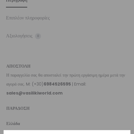
Επιπλέον πληροφορίες
Αξιολογήσεις
0
ΑΠΟΣΤΟΛΗ
Η παραγγελία σας θα αποσταλεί την πρώτη εργάσιμη ημέρα μετά την
αγορά σας. M: (+30)
6984526595
| Email:
sales@vasilikiworld.com
ΠΑΡΑΔΟΣΗ
Ελλάδα
–
Δωρεάν παράδοση
εντός Ελλάδας για παραγγελίες
άνω των 80€
.