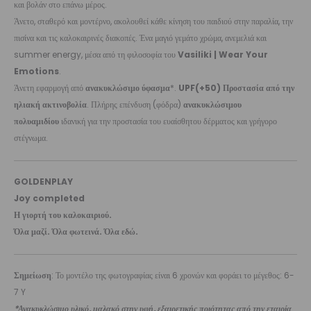
και βολάν στο επάνω μέρος.
Άνετο, σταθερό και μοντέρνο, ακολουθεί κάθε κίνηση του παιδιού στην παραλία, την
πισίνα και τις καλοκαιρινές διακοπές. Ένα μαγιό γεμάτο χρώμα, ανεμελιά και
summer energy, μέσα από τη φιλοσοφία του
Vasiliki | Wear Your
Emotions
.
Άνετη εφαρμογή από
ανακυκλώσιμο ύφασμα
*.
UPF(+50) Προστασία από την
ηλιακή ακτινοβολία
. Πλήρης επένδυση (φόδρα)
ανακυκλώσιμου
πολυαμιδίου
ιδανική για την προστασία του ευαίσθητου δέρματος και γρήγορο
στέγνωμα.
GOLDENPLAY
Joy completed
Η γιορτή του καλοκαιριού.
Όλα μαζί. Όλα φωτεινά. Όλα εδώ.
Σημείωση
: Το μοντέλο της φωτογραφίας είναι 6 χρονών και φοράει το μέγεθος: 6-
7 Y
*Ανακυκλώσιμο υλικό, μαλακό στην υφή, εξαιρετικής ποιότητας από την εταιρία