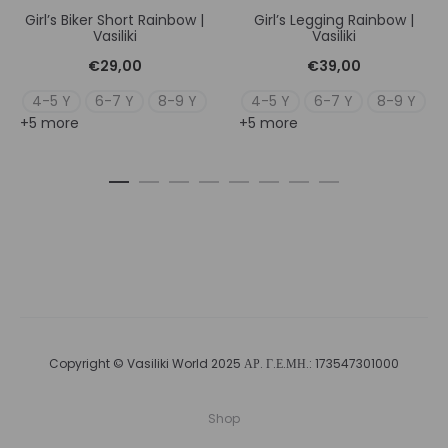
Girl’s Biker Short Rainbow |
Girl’s Legging Rainbow |
Vasiliki
Vasiliki
€
29,00
€
39,00
4-5 Y
6-7 Y
8-9 Y
4-5 Y
6-7 Y
8-9 Y
+5 more
+5 more
Copyright © Vasiliki World 2025 ΑΡ. Γ.Ε.ΜΗ.: 173547301000
Shop