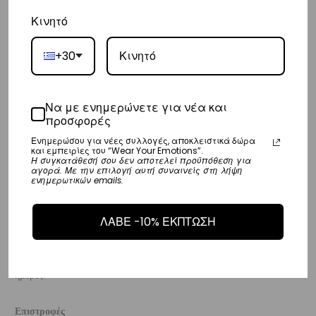
Κινητό
Ευρώπη
– Τα έξοδα αποστολής για όλο την Ευρώπη είναι στα
€25
.
+30
– Η συνεργαζόμενη εταιρεία ταχυμεταφορών,
DHL
, θα αναλάβει την
παράδοσή σας.
Να με ενημερώνετε για νέα και
– Οι χρόνοι παράδοσης κυμαίνονται συνήθως από 3-8 εργάσιμες
προσφορές
ημέρες.
Ενημερώσου για νέες συλλογές, αποκλειστικά δώρα
και εμπειρίες του “Wear Your Emotions”.
Η συγκατάθεσή σου δεν αποτελεί προϋπόθεση για
Διεθνή
αγορά. Με την επιλογή αυτή συναινείς στη λήψη
ενημερωτικών emails.
– Τα έξοδα αποστολής για όλο τον υπόλοιπο κόσμο είναι στα
€35
.
– Η συνεργαζόμενη εταιρεία ταχυμεταφορών,
DHL
, θα αναλάβει την
ΛΑΒΕ -10% ΕΚΠΤΩΣΗ
παράδοσή σας.
– Οι χρόνοι παράδοσης κυμαίνονται συνήθως από 3-10 εργάσιμες
ημέρες.
Επιστροφές