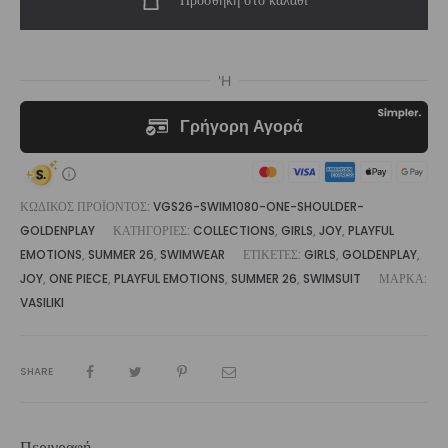
Προσθήκη στο καλάθι
Shoulder
Cut
Out
Swimsuit
Goldenplay
|
Vasiliki
ποσότητα
ΚΩΔΙΚΌΣ ΠΡΟΪΌΝΤΟΣ:
VGS26-SWIM1080-ONE-SHOULDER-
GOLDENPLAY
ΚΑΤΗΓΟΡΊΕΣ:
COLLECTIONS
,
GIRLS
,
JOY
,
PLAYFUL
EMOTIONS
,
SUMMER 26
,
SWIMWEAR
ΕΤΙΚΈΤΕΣ:
GIRLS
,
GOLDENPLAY
,
JOY
,
ONE PIECE
,
PLAYFUL EMOTIONS
,
SUMMER 26
,
SWIMSUIT
ΜΆΡΚΑ:
VASILIKI
SHARE
Περιγραφή