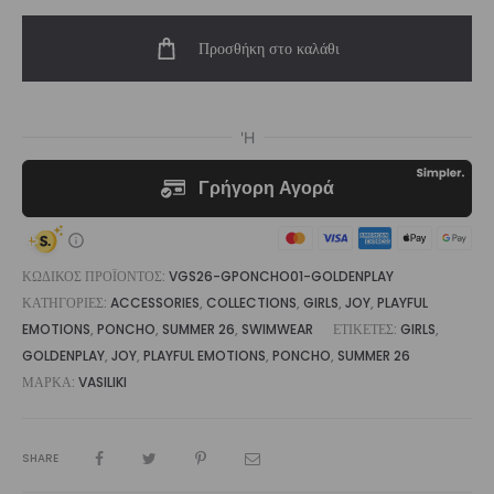
Terry
Προσθήκη στο καλάθι
Poncho
Goldenplay
|
Vasiliki
ποσότητα
ΚΩΔΙΚΌΣ ΠΡΟΪΌΝΤΟΣ:
VGS26-GPONCHO01-GOLDENPLAY
ΚΑΤΗΓΟΡΊΕΣ:
ACCESSORIES
,
COLLECTIONS
,
GIRLS
,
JOY
,
PLAYFUL
EMOTIONS
,
PONCHO
,
SUMMER 26
,
SWIMWEAR
ΕΤΙΚΈΤΕΣ:
GIRLS
,
GOLDENPLAY
,
JOY
,
PLAYFUL EMOTIONS
,
PONCHO
,
SUMMER 26
ΜΆΡΚΑ:
VASILIKI
SHARE