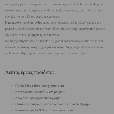
επιδερμίδα, φυσική απορροφητικότητα και άνεση μετά από κάθε βουτιά. Φοριέται
εύκολα πάνω από το μαγιό και βοηθά το παιδί να στεγνώσει, να ζεσταθεί και να
συνεχίσει το παιχνίδι του χωρίς περιορισμούς.
Η
κουκούλα
προσθέτει extra προστασία και άνεση, ενώ η χαλαρή γραμμή του
poncho χαρίζει ελευθερία κινήσεων. Είναι ιδανικό για την παραλία, τις διακοπές,
την πισίνα, το κολυμβητήριο ή μετά το ντους.
Με τα χαρακτηριστικά Vasiliki prints, γίνεται ένα καλοκαιρινό essential που
συνδυάζει
λειτουργικότητα, χρώμα και φροντίδα
για κορίτσια που θέλουν να
νιώθουν ελεύθερα, προστατευμένα και έτοιμα για την επόμενη βουτιά.
Λεπτομέρειες προϊόντος
Παιδικό hooded terry poncho
Κατασκευασμένο από 100% βαμβάκι
Απαλό και απορροφητικό ύφασμα
Ιδανικό για παραλία, πισίνα, διακοπές και κολυμβητήριο
Κουκούλα για extra άνεση και προστασία