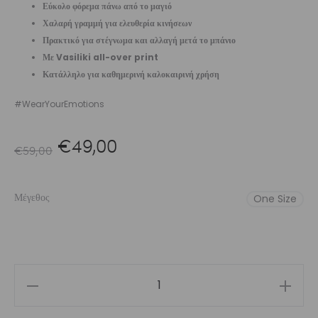
Εύκολο φόρεμα πάνω από το μαγιό
Χαλαρή γραμμή για ελευθερία κινήσεων
Πρακτικό για στέγνωμα και αλλαγή μετά το μπάνιο
Με Vasiliki all-over print
Κατάλληλο για καθημερινή καλοκαιρινή χρήση
#WearYourEmotions
Original
Η
€
49,00
€
59,00
price
τρέχουσα
Μέγεθος
One Size
was:
τιμή
€59,00.
είναι:
€49,00.
Girls’
Hooded