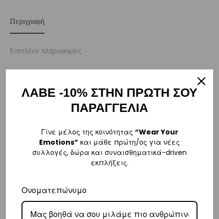
Περιγραφή
Επιπλέον πληροφορίες
Αξιολογήσεις
0
ΛΑΒΕ -10% ΣΤΗΝ ΠΡΩΤΗ ΣΟΥ
ΠΑΡΑΓΓΕΛΙΑ
ΑΠΟΣΤΟΛΗ
Γίνε μέλος της κοινότητας
“Wear Your
Emotions”
και μάθε πρώτη/ος για νέες
Η παραγγελία σας θα αποσταλεί την πρώτη εργάσιμη ημέρα μετά την
συλλογές, δώρα και συναισθηματικά-driven
αγορά σας. M: (+30)
6984526595
| Email:
εκπλήξεις.
sales@vasilikiworld.com
Ονοματεπώνυμο
ΠΑΡΑΔΟΣΗ