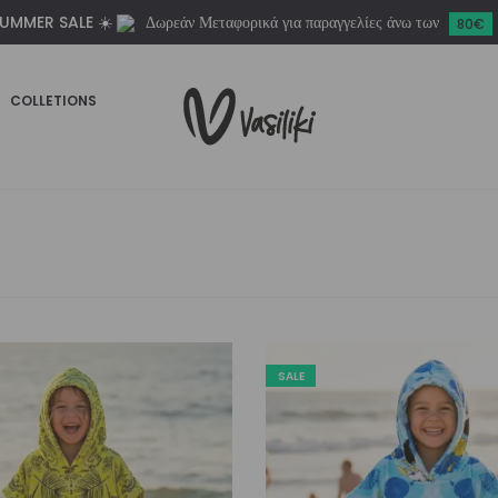
UMMER SALE ☀️
Δωρεάν Μεταφορικά για παραγγελίες άνω των
80€
COLLETIONS
SALE