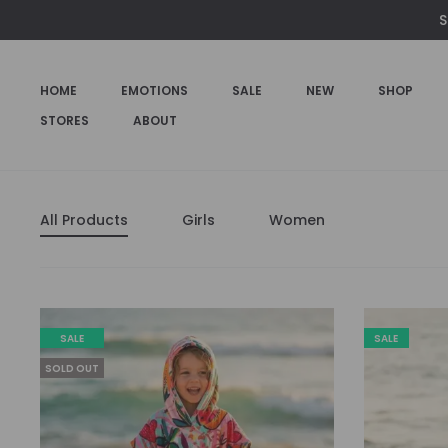
S
HOME
EMOTIONS
SALE
NEW
SHOP
STORES
ABOUT
All Products
Girls
Women
SALE
SALE
SOLD OUT