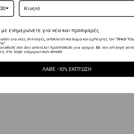
μπορούν
μπορ
30
να
να
επιλεγούν
επιλε
 με ενημερώνετε για νέα και προσφορές
στη
στη
ώσου για νέες συλλογές, αποκλειστικά δώρα και εμπειρίες του “Wear You
σελίδα
σελίδ
ns”.
ατάθεσή σου δεν αποτελεί προϋπόθεση για αγορά. Με την επιλογή αυτή
του
του
είς στη λήψη ενημερωτικών emails.
προϊόντος
προϊό
ΛΑΒΕ -10% ΕΚΠΤΩΣΗ