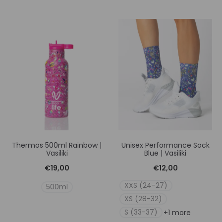
Thermos 500ml Rainbow |
Unisex Performance Sock
Vasiliki
Blue | Vasiliki
€
19,00
€
12,00
XXS (24-27)
500ml
XS (28-32)
S (33-37)
+1 more