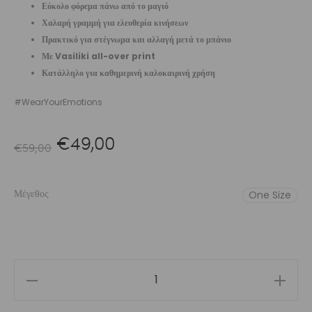
Εύκολο φόρεμα πάνω από το μαγιό
Χαλαρή γραμμή για ελευθερία κινήσεων
Πρακτικό για στέγνωμα και αλλαγή μετά το μπάνιο
Με Vasiliki all-over print
Κατάλληλο για καθημερινή καλοκαιρινή χρήση
#WearYourEmotions
Original
Η
€
49,00
€
59,00
price
τρέχουσα
Μέγεθος
One Size
was:
τιμή
€59,00.
είναι:
€49,00.
Girls’
Hooded