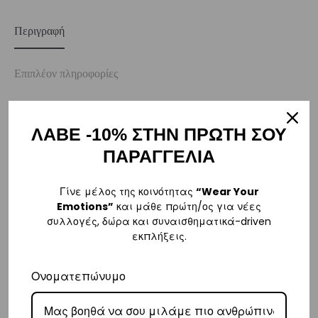
Περιγραφή
Επιπλέον πληροφορίες
Αξιολογήσεις
0
ΛΑΒΕ -10% ΣΤΗΝ ΠΡΩΤΗ ΣΟΥ
ΠΑΡΑΓΓΕΛΙΑ
ΑΠΟΣΤΟΛΗ
Γίνε μέλος της κοινότητας
“Wear Your
Emotions”
και μάθε πρώτη/ος για νέες
Η παραγγελία σας θα αποσταλεί την πρώτη εργάσιμη ημέρα μετά την
συλλογές, δώρα και συναισθηματικά-driven
αγορά σας. M: (+30)
6984526595
| Email:
εκπλήξεις.
sales@vasilikiworld.com
Ονοματεπώνυμο
ΠΑΡΑΔΟΣΗ