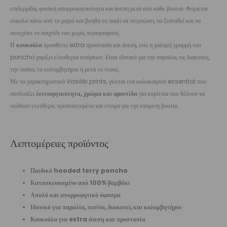
επιδερμίδα, φυσική απορροφητικότητα και άνεση μετά από κάθε βουτιά. Φοριέται
εύκολα πάνω από το μαγιό και βοηθά το παιδί να στεγνώσει, να ζεσταθεί και να
συνεχίσει το παιχνίδι του χωρίς περιορισμούς.
Η
κουκούλα
προσθέτει extra προστασία και άνεση, ενώ η χαλαρή γραμμή του
poncho χαρίζει ελευθερία κινήσεων. Είναι ιδανικό για την παραλία, τις διακοπές,
την πισίνα, το κολυμβητήριο ή μετά το ντους.
Με τα χαρακτηριστικά Vasiliki prints, γίνεται ένα καλοκαιρινό essential που
συνδυάζει
λειτουργικότητα, χρώμα και φροντίδα
για κορίτσια που θέλουν να
νιώθουν ελεύθερα, προστατευμένα και έτοιμα για την επόμενη βουτιά.
Λεπτομέρειες προϊόντος
Παιδικό hooded terry poncho
Κατασκευασμένο από 100% βαμβάκι
Απαλό και απορροφητικό ύφασμα
Ιδανικό για παραλία, πισίνα, διακοπές και κολυμβητήριο
Κουκούλα για extra άνεση και προστασία