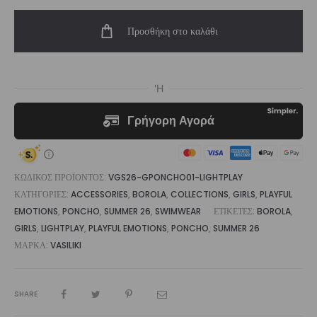
Terry
Προσθήκη στο καλάθι
Poncho
Lightplay
|
Vasiliki
ποσότητα
ΚΩΔΙΚΌΣ ΠΡΟΪΌΝΤΟΣ:
VGS26-GPONCHO01-LIGHTPLAY
ΚΑΤΗΓΟΡΊΕΣ:
ACCESSORIES
,
BOROLA
,
COLLECTIONS
,
GIRLS
,
PLAYFUL
EMOTIONS
,
PONCHO
,
SUMMER 26
,
SWIMWEAR
ΕΤΙΚΈΤΕΣ:
BOROLA
,
GIRLS
,
LIGHTPLAY
,
PLAYFUL EMOTIONS
,
PONCHO
,
SUMMER 26
ΜΆΡΚΑ:
VASILIKI
SHARE