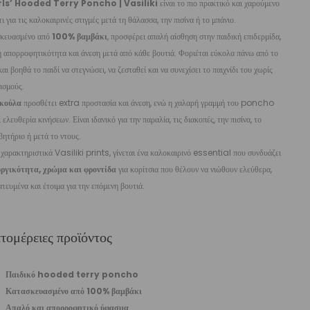
rls’ Hooded Terry Poncho | Vasiliki
είναι το πιο πρακτικό και χαρούμενο
ι για τις καλοκαιρινές στιγμές μετά τη θάλασσα, την πισίνα ή το μπάνιο.
κευασμένο από
100% βαμβάκι
, προσφέρει απαλή αίσθηση στην παιδική επιδερμίδα,
 απορροφητικότητα και άνεση μετά από κάθε βουτιά. Φοριέται εύκολα πάνω από το
και βοηθά το παιδί να στεγνώσει, να ζεσταθεί και να συνεχίσει το παιχνίδι του χωρίς
ισμούς.
κούλα
προσθέτει extra προστασία και άνεση, ενώ η χαλαρή γραμμή του poncho
ι ελευθερία κινήσεων. Είναι ιδανικό για την παραλία, τις διακοπές, την πισίνα, το
ητήριο ή μετά το ντους.
χαρακτηριστικά Vasiliki prints, γίνεται ένα καλοκαιρινό essential που συνδυάζει
υργικότητα, χρώμα και φροντίδα
για κορίτσια που θέλουν να νιώθουν ελεύθερα,
τευμένα και έτοιμα για την επόμενη βουτιά.
τομέρειες προϊόντος
Παιδικό hooded terry poncho
Κατασκευασμένο από 100% βαμβάκι
Απαλό και απορροφητικό ύφασμα