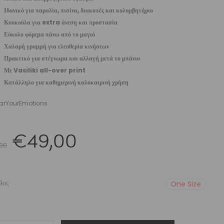
Ιδανικό για παραλία, πισίνα, διακοπές και κολυμβητήριο
Κουκούλα για extra άνεση και προστασία
Εύκολο φόρεμα πάνω από το μαγιό
Χαλαρή γραμμή για ελευθερία κινήσεων
Πρακτικό για στέγνωμα και αλλαγή μετά το μπάνιο
Με Vasiliki all-over print
Κατάλληλο για καθημερινή καλοκαιρινή χρήση
rYourEmotions
Original
Η
€
49,00
00
price
τρέχουσα
θος
One Size
was:
τιμή