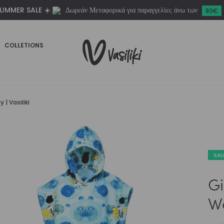
UMMER SALE ☀️
Δωρεάν Μεταφορικά για παραγγελίες άνω των
80€
COLLETIONS
| Vasiliki
SAL
Gi
Wa