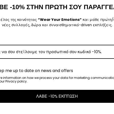
ΒΕ -10% ΣΤΗΝ ΠΡΩΤΗ ΣΟΥ ΠΑΡΑΓΓΕ
ρα μετά την αγορά σας. M: (+30)
6984526595
| Email:
sales@vasili
μέλος της κοινότητας
“Wear Your Emotions”
και μάθε πρώτη/
νέες συλλογές, δώρα και συναισθηματικά-driven εκπλήξεις.
ω των 80€
.
έωση εξόδων αποστολής στα
€3
.
 Center
, θα αναλάβει την παράδοσή σας.
ep me up to date on news and offers
γάσιμες ημέρες.
re information on how we process your data for marketing communicatio
ur Privacy policy.
ε όλη την Ελλάδα με extra χρέωση €2.
ΛΑΒΕ -10% ΕΚΠΤΩΣΗ
, θα αναλάβει την παράδοσή σας.