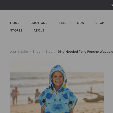
€49,00.
S
HOME
EMOTIONS
SALE
NEW
SHOP
STORES
ABOUT
Αρχική σελίδα
Shop
Blue
Girls’ Hooded Terry Poncho Waveplay 