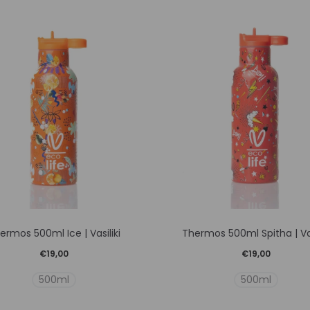
Αυτό
Αυτό
ermos 500ml Ice | Vasiliki
Thermos 500ml Spitha | Vas
το
το
€
19,00
€
19,00
προϊόν
προϊόν
500ml
500ml
έχει
έχει
πολλαπλές
πολλαπλ