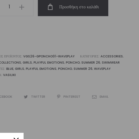
s’
Προσθήκη στο καλάθι
oded
€59,00.
είναι:
ry
ncho
veplay
€49,00.
liki
ΌΣ ΠΡΟΪΌΝΤΟΣ:
VGS26-GPONCHO01-WAVEPLAY
ΚΑΤΗΓΟΡΊΕΣ:
ACCESSORIES
,
COLLECTIONS
,
GIRLS
,
PLAYFUL EMOTIONS
,
PONCHO
,
SUMMER 26
,
SWIMWEAR
ότητα
ΤΕΣ:
BLUE
,
GIRLS
,
PLAYFUL EMOTIONS
,
PONCHO
,
SUMMER 26
,
WAVEPLAY
Α:
VASILIKI
CEBOOK
TWITTER
PINTEREST
EMAIL