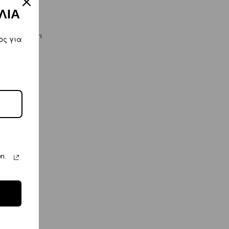
ΛΙΑ
kiworld.com
ος για
n.