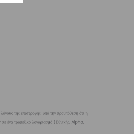
 λόγους της επιστροφής, υπό την προϋπόθεση ότι η
 σε ένα τραπεζικό λογαριασμό (Εθνικής, Alpha,