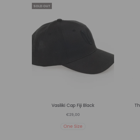
SOLD OUT
Αυτό
Vasiliki Cap Fiji Black
Th
το
€
29,00
προϊόν
One Size
έχει
πολλαπλές