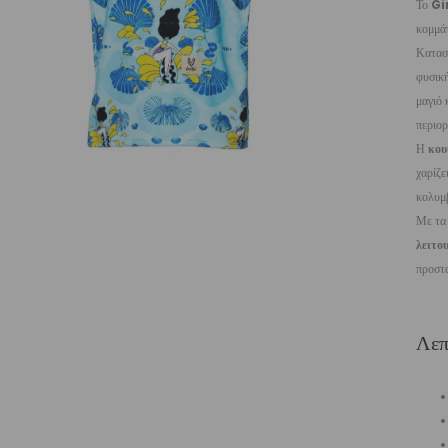
Το
Gi
κομμάτ
Κατασ
φυσική
μαγιό 
περιορ
Η
κου
χαρίζε
κολυμβ
Με τα 
λειτο
προστα
Λεπ