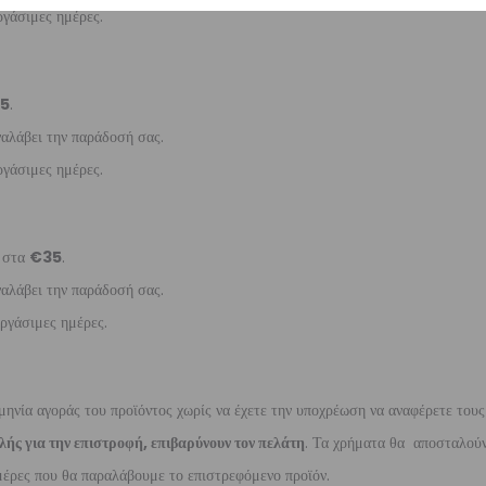
γάσιμες ημέρες.
5
.
ναλάβει την παράδοσή σας.
γάσιμες ημέρες.
ι στα
€35
.
ναλάβει την παράδοσή σας.
ργάσιμες ημέρες.
μηνία αγοράς του προϊόντος χωρίς να έχετε την υποχρέωση να αναφέρετε τους
λής για την επιστροφή, επιβαρύνουν τον πελάτη
. Τα χρήματα θα αποσταλούν
έρες που θα παραλάβουμε το επιστρεφόμενο προϊόν.