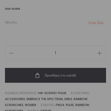
SIZE GUIDE
Μέγεθος
One Size
Girl’s
Pulse
Scrunchie
Προσθήκη στο καλάθι
ποσότητα
ΚΩΔΙΚΌΣ ΠΡΟΪΌΝΤΟΣ:
VW-SCR1001-PULSE
ΚΑΤΗΓΟΡΊΕΣ:
ACCESSORIES
,
EMBRACE THE SPECTRUM
,
GIRLS
,
RAINBOW
,
SCRUNCHIES
,
WOMEN
ΕΤΙΚΈΤΕΣ:
FW24
,
PULSE
,
RAINBOW
,
SCRUNCHIES
ΜΆΡΚΑ:
VASILIKI