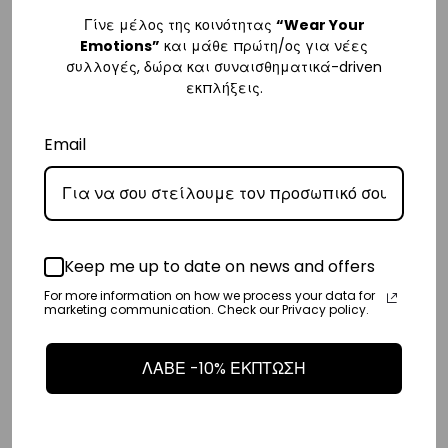
– Τα έξοδα αποστολής για Κύπρο είναι στα
€16
.
Γίνε μέλος της κοινότητας
“Wear Your
– Η συνεργαζόμενη εταιρεία ταχυμεταφορών,
Aramex
, θα αναλάβει
Emotions”
και μάθε πρώτη/ος για νέες
συλλογές, δώρα και συναισθηματικά-driven
την παράδοσή σας.
εκπλήξεις.
– Οι χρόνοι παράδοσης κυμαίνονται συνήθως από 2-7 εργάσιμες
ημέρες.
Email
Ευρώπη
– Τα έξοδα αποστολής για όλο την Ευρώπη είναι στα
€25
.
– Η συνεργαζόμενη εταιρεία ταχυμεταφορών,
DHL
, θα αναλάβει την
Keep me up to date on news and offers
παράδοσή σας.
For more information on how we process your data for
– Οι χρόνοι παράδοσης κυμαίνονται συνήθως από 3-8 εργάσιμες
marketing communication. Check our Privacy policy.
ημέρες.
ΛΑΒΕ -10% ΕΚΠΤΩΣΗ
Διεθνή
– Τα έξοδα αποστολής για όλο τον υπόλοιπο κόσμο είναι στα
€35
.
– Η συνεργαζόμενη εταιρεία ταχυμεταφορών,
DHL
, θα αναλάβει την