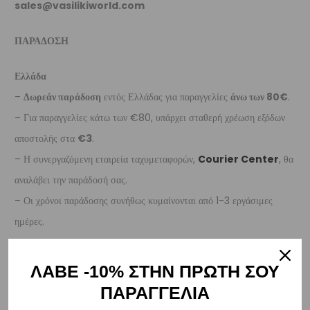
sales@vasilikiworld.com
ΠΑΡΑΔΟΣΗ
Ελλάδα
–
Δωρεάν παράδοση
εντός Ελλάδας για παραγγελίες
άνω των 80€
.
– Για παραγγελίες κάτω των €80, υπάρχει σταθερή χρέωση εξόδων
αποστολής στα
€3
.
– Η συνεργαζόμενη εταιρεία ταχυμεταφορών,
Courier Center
, θα
αναλάβει την παράδοσή σας.
– Οι χρόνοι παράδοσης συνήθως κυμαίνονται από 1-3 εργάσιμες
ημέρες.
– Προσφέρουμε επίσης αντικαταβολή για παραγγελίες σε όλη την
Ελλάδα με extra χρέωση €2.
ΛΑΒΕ -10% ΣΤΗΝ ΠΡΩΤΗ ΣΟΥ
ΠΑΡΑΓΓΕΛΙΑ
Κύπρος