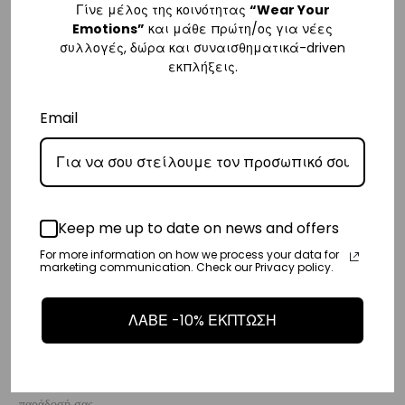
Γίνε μέλος της κοινότητας
“Wear Your
– Η συνεργαζόμενη εταιρεία ταχυμεταφορών,
Aramex
, θα αναλάβει
Emotions”
και μάθε πρώτη/ος για νέες
την παράδοσή σας.
συλλογές, δώρα και συναισθηματικά-driven
εκπλήξεις.
– Οι χρόνοι παράδοσης κυμαίνονται συνήθως από 2-7 εργάσιμες
ημέρες.
Email
Ευρώπη
– Τα έξοδα αποστολής για όλο την Ευρώπη είναι στα
€25
.
– Η Η συνεργαζόμενη εταιρεία ταχυμεταφορών,
DHL
, θα αναλάβει την
παράδοσή σας.
Keep me up to date on news and offers
– Οι χρόνοι παράδοσης κυμαίνονται συνήθως από 3-8 εργάσιμες
For more information on how we process your data for
marketing communication. Check our Privacy policy.
ημέρες.
ΛΑΒΕ -10% ΕΚΠΤΩΣΗ
Διεθνή
– Τα έξοδα αποστολής για όλο τον υπόλοιπο κόσμο είναι στα
€35
.
– Η Η συνεργαζόμενη εταιρεία ταχυμεταφορών,
DHL
, θα αναλάβει την
παράδοσή σας.