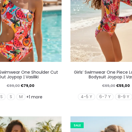
Αυτό
Αυτό
Swimwear One Shoulder Cut
Girls’ Swimwear One Piece L
το
το
ut Joypop | Vasiliki
Bodysuit Joypop | Vasi
προϊόν
προϊό
Original
Η
Original
€
99,00
€
79,00
€
65,00
€
55,00
έχει
έχει
price
τρέχουσα
price
τ
XS
S
M
4-5 Y
6-7 Y
8-9 Y
+1 more
πολλαπλές
πολλ
was:
τιμή
was:
τ
παραλλαγές.
παραλ
€99,00.
είναι:
€65,00.
ε
Οι
Οι
€79,00.
€
SALE
επιλογές
επιλο