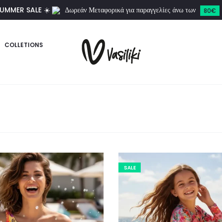
UMMER SALE ☀️
Δωρεάν Μεταφορικά για παραγγελίες άνω των
80€
COLLETIONS
SALE