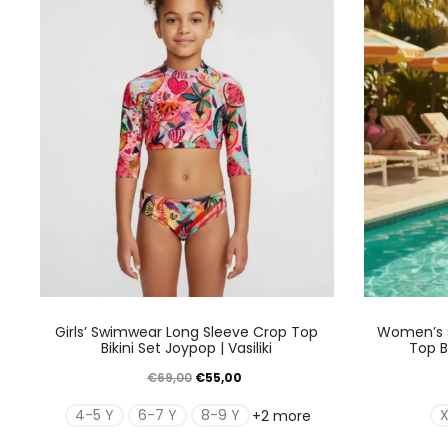
μπορούν
να
επιλεγούν
στη
σελίδα
του
προϊόντος
Αυτό
Girls’ Swimwear Long Sleeve Crop Top
Women’s 
το
Bikini Set Joypop | Vasiliki
Top Bi
προϊόν
Original
Η
€
69,00
€
55,00
έχει
price
τρέχουσα
4-5 Y
6-7 Y
8-9 Y
+2 more
πολλαπλές
was:
τιμή