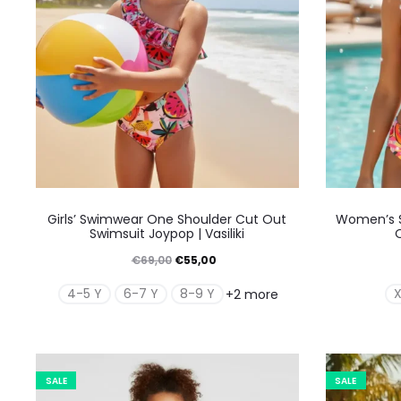
Αυτό
Girls’ Swimwear One Shoulder Cut Out
Women’s 
το
Swimsuit Joypop | Vasiliki
O
προϊόν
Original
Η
€
69,00
€
55,00
έχει
price
τρέχουσα
4-5 Y
6-7 Y
8-9 Y
+2 more
πολλαπλές
was:
τιμή
παραλλαγές.
€69,00.
είναι:
Οι
€55,00.
SALE
SALE
επιλογές