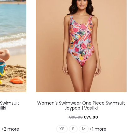
ούν
μπορούν
να
γούν
επιλεγούν
στη
α
σελίδα
του
ντος
προϊόντος
Αυτό
 Swimsuit
Women’s Swimwear One Piece Swimsuit
το
liki
Joypop | Vasiliki
ν
προϊόν
Η
Original
Η
€
89,00
€
75,00
έχει
ρέχουσα
price
τρέχουσα
XS
S
M
+2 more
+1 more
απλές
πολλαπλές
ιμή
was:
τιμή