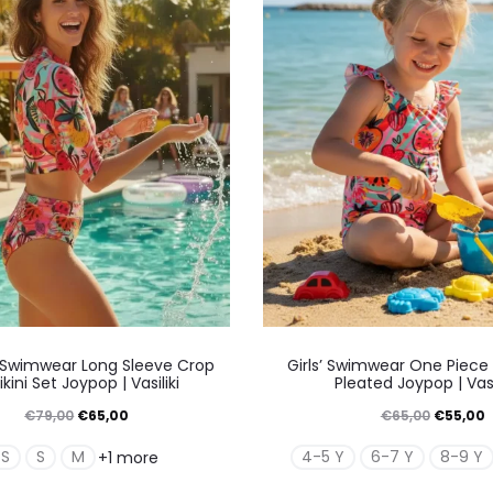
μπορούν
μπορ
να
να
επιλεγούν
επιλε
στη
στη
σελίδα
σελίδ
του
του
προϊόντος
προϊό
Αυτό
Αυτό
Swimwear Long Sleeve Crop
Girls’ Swimwear One Piece
το
το
kini Set Joypop | Vasiliki
Pleated Joypop | Vasi
προϊόν
προϊό
Original
Η
Original
€
79,00
€
65,00
€
65,00
€
55,00
έχει
έχει
price
τρέχουσα
price
τ
XS
S
M
4-5 Y
6-7 Y
8-9 Y
+1 more
πολλαπλές
πολλ
was:
τιμή
was:
τ