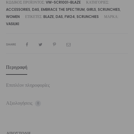
ΚΩΔΙΚΌΣ ΠΡΟΪΌΝΤΟΣ:
VW-SCR1001-BLAZE
ΚΑΤΗΓΟΡΊΕΣ:
ACCESSORIES
,
DAS
,
EMBRACE THE SPECTRUM
,
GIRLS
,
SCRUNCHIES
,
WOMEN
ΕΤΙΚΈΤΕΣ:
BLAZE
,
DAS
,
FW24
,
SCRUNCHIES
ΜΆΡΚΑ:
VASILIKI
SHARE
Περιγραφή
Επιπλέον πληροφορίες
Αξιολογήσεις
0
ΑΠΟΣΤΟΛΗ