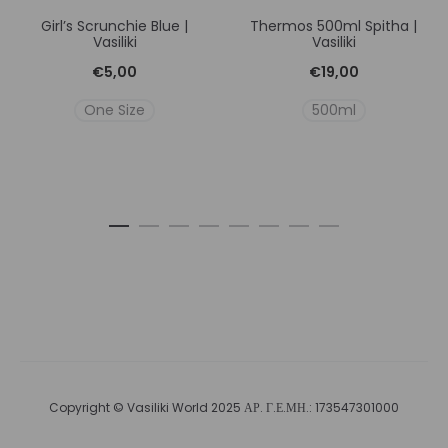
Girl’s Scrunchie Blue |
Thermos 500ml Spitha |
Vasiliki
Vasiliki
€
5,00
€
19,00
One Size
500ml
Copyright © Vasiliki World 2025 ΑΡ. Γ.Ε.ΜΗ.: 173547301000