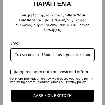
ΠΑΡΑΓΓΕΛΙΑ
Ελλάδα με extra χρέωση 2€.
Κύπρος
Γίνε μέλος της κοινότητας
“Wear Your
Emotions”
και μάθε πρώτη/ος για νέες
– Τα έξοδα αποστολής για Κύπρο είναι στα
€16
.
συλλογές, δώρα και συναισθηματικά-driven
– Η συνεργαζόμενη εταιρεία ταχυμεταφορών,
Aramex
, θα αναλάβει
εκπλήξεις.
την παράδοσή σας.
Email
– Οι χρόνοι παράδοσης κυμαίνονται συνήθως από 2-7 εργάσιμες
ημέρες.
Ευρώπη
– Τα έξοδα αποστολής για όλο την Ευρώπη είναι στα
€25
.
Keep me up to date on news and offers
– Η συνεργαζόμενη εταιρεία ταχυμεταφορών,
DHL
, θα αναλάβει την
For more information on how we process your data for
marketing communication. Check our Privacy policy.
παράδοσή σας.
– Οι χρόνοι παράδοσης κυμαίνονται συνήθως από 3-8 εργάσιμες
ΛΑΒΕ -10% ΕΚΠΤΩΣΗ
ημέρες.