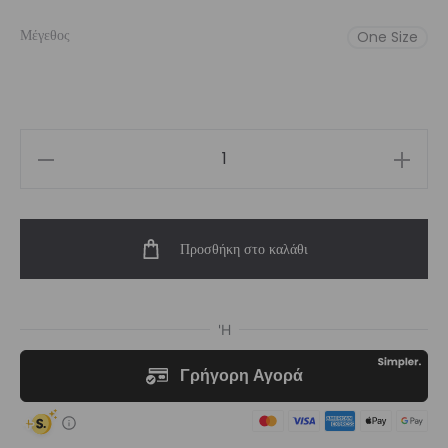
Μέγεθος
One Size
Girl’s
Blaze
Scrunchie
Προσθήκη στο καλάθι
ποσότητα