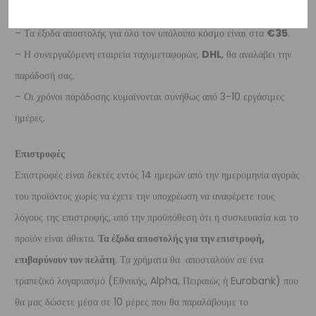
Διεθνή
– Τα έξοδα αποστολής για όλο τον υπόλοιπο κόσμο είναι στα
€35
.
– Η συνεργαζόμενη εταιρεία ταχυμεταφορών,
DHL
, θα αναλάβει την
παράδοσή σας.
– Οι χρόνοι παράδοσης κυμαίνονται συνήθως από 3-10 εργάσιμες
ημέρες.
Επιστροφές
Επιστροφές είναι δεκτές εντός 14 ημερών από την ημερομηνία αγοράς
του προϊόντος χωρίς να έχετε την υποχρέωση να αναφέρετε τους
λόγους της επιστροφής, υπό την προϋπόθεση ότι η συσκευασία και το
προϊόν είναι άθικτα.
Τα έξοδα αποστολής για την επιστροφή,
επιβαρύνουν τον πελάτη
. Τα χρήματα θα αποσταλούν σε ένα
τραπεζικό λογαριασμό (Εθνικής, Alpha, Πειραιώς ή Eurobank) που
θα μας δώσετε μέσα σε 10 μέρες που θα παραλάβουμε το