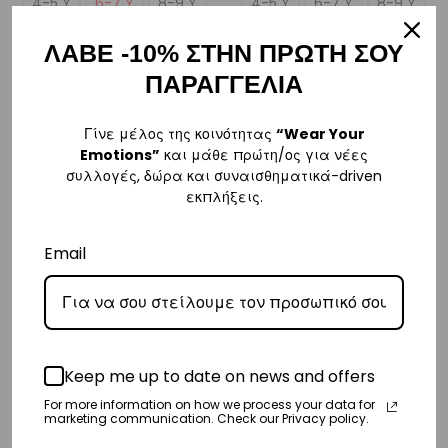
4-5 Y
6-7 Y
8-9 Y
4-5 Y
6-7 Y
8-9 Y
+5 more
+5 more
ΛΑΒΕ -10% ΣΤΗΝ ΠΡΩΤΗ ΣΟΥ
ΠΑΡΑΓΓΕΛΙΑ
SOLD OUT
Γίνε μέλος της κοινότητας
“Wear Your
Emotions”
και μάθε πρώτη/ος για νέες
συλλογές, δώρα και συναισθηματικά-driven
εκπλήξεις.
Email
Girl’s Blaze Short
Blaze Unitard
€
25,00
€
49,00
Keep me up to date on news and offers
4-5 Y
6-7 Y
8-9 Y
4-5 Y
6-7 Y
8-9 Y
For more information on how we process your data for
+5 more
+5 more
marketing communication. Check our Privacy policy.