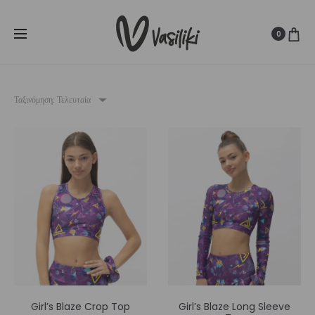
SUMMER SALE ☀️
Δωρεάν Μεταφορικά για παραγγελίες άνω
Cl
των
80€
0
Ταξινόμηση: Τελευταία
Girl’s Blaze Crop Top
Girl’s Blaze Long Sleeve