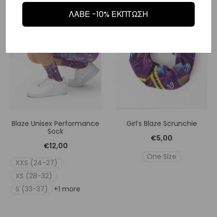
ΛΑΒΕ -10% ΕΚΠΤΩΣΗ
Blaze Unisex Performance
Girl’s Blaze Scrunchie
Sock
€
5,00
€
12,00
One Size
XXS (24-27)
XS (28-32)
S (33-37)
+1 more