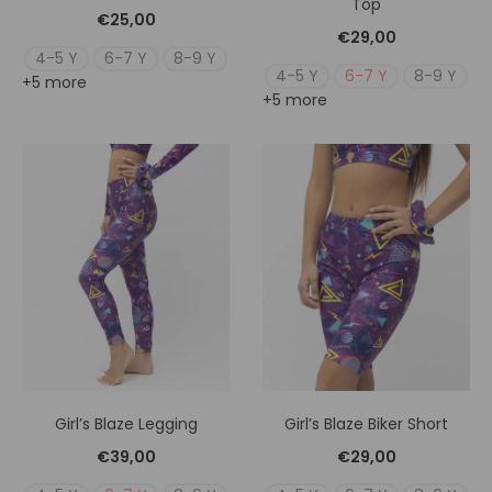
Top
€
25,00
€
29,00
4-5 Y
6-7 Y
8-9 Y
4-5 Y
6-7 Y
8-9 Y
+5 more
+5 more
Girl’s Blaze Legging
Girl’s Blaze Biker Short
€
39,00
€
29,00