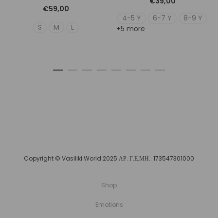
€
39,00
€
59,00
4-5 Y
6-7 Y
8-9 Y
S
M
L
+5 more
Copyright © Vasiliki World 2025 ΑΡ. Γ.Ε.ΜΗ.: 173547301000
Shop
Emotions