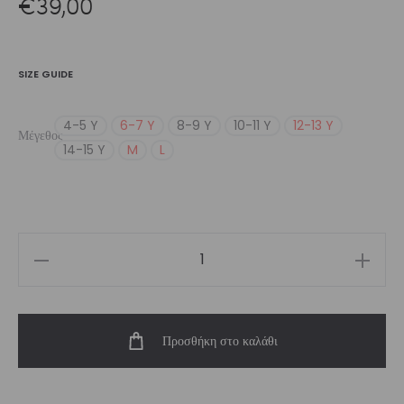
€
39,00
SIZE GUIDE
4-5 Y
6-7 Y
8-9 Y
10-11 Y
12-13 Y
Μέγεθος
14-15 Y
M
L
Girl’s
Blaze
Legging
Προσθήκη στο καλάθι
ποσότητα