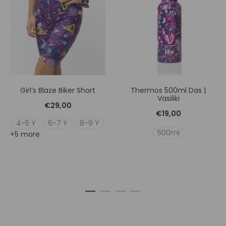
Girl’s Blaze Biker Short
Thermos 500ml Das |
Vasiliki
€
29,00
€
19,00
4-5 Y
6-7 Y
8-9 Y
500ml
+5 more