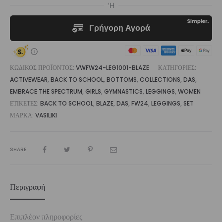
ΚΩΔΙΚΌΣ ΠΡΟΪΌΝΤΟΣ:
VWFW24-LEG1001-BLAZE
ΚΑΤΗΓΟΡΊΕΣ:
ACTIVEWEAR
,
BACK TO SCHOOL
,
BOTTOMS
,
COLLECTIONS
,
DAS
,
EMBRACE THE SPECTRUM
,
GIRLS
,
GYMNASTICS
,
LEGGINGS
,
WOMEN
ΕΤΙΚΈΤΕΣ:
BACK TO SCHOOL
,
BLAZE
,
DAS
,
FW24
,
LEGGINGS
,
SET
ΜΆΡΚΑ:
VASILIKI
SHARE
Περιγραφή
Επιπλέον πληροφορίες