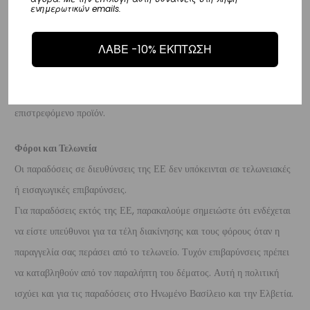
λόγους της επιστροφής, υπό την προϋπόθεση ότι η συσκευασία και το
ενημερωτικών emails.
προϊόν είναι άθικτα.
Τα έξοδα αποστολής για την επιστροφή,
ΛΑΒΕ -10% ΕΚΠΤΩΣΗ
επιβαρύνουν τον πελάτη
. Τα χρήματα θα αποσταλούν σε ένα
τραπεζικό λογαριασμό (Εθνικής, Alpha, Πειραιώς ή Eurobank) που
θα μας δώσετε μέσα σε 10 μέρες που θα παραλάβουμε το
επιστρεφόμενο προϊόν.
Φόροι και Τελωνεία
Οι παραδόσεις σε διευθύνσεις της ΕΕ δεν υπόκεινται σε τελωνειακές
ή εισαγωγικές επιβαρύνσεις.
Για παραδόσεις εκτός της ΕΕ, παρακαλούμε σημειώστε ότι ενδέχεται
να είστε υπεύθυνοι για τα τέλη διακίνησης και τους φόρους όταν η
παραγγελία σας περάσει από το τελωνείο. Τυχόν επιβαρύνσεις πρέπει
να καταβληθούν από τον παραλήπτη του δέματος. Αυτή η πολιτική
ισχύει και για τις παραδόσεις στο Ηνωμένο Βασίλειο και την Ελβετία.