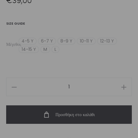
SIZE GUIDE
4-5 Y
6-7 Y
8-9 Y
10-11 Y
12-13 Y
Μέγεθος
14-15 Y
M
L
Girl’s
Glow
Legging
Προσθήκη στο καλάθι
ποσότητα