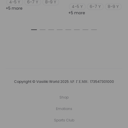
4-5 Y
6-7 Y
8-9 Y
4-5 Y
6-7 Y
8-9 Y
+5 more
+5 more
Copyright © Vasiliki World 2025 ΑΡ. Γ.Ε.ΜΗ.: 173547301000
Shop
Emotions
Sports Club