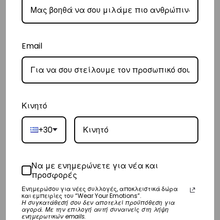
παράδοσή σας.
– Οι χρόνοι παράδοσης κυμαίνονται συνήθως από 3-8 εργάσιμες
ημέρες.
Email
Διεθνή
– Τα έξοδα αποστολής για όλο τον υπόλοιπο κόσμο είναι στα
€35
.
– Η συνεργαζόμενη εταιρεία ταχυμεταφορών,
DHL
, θα αναλάβει την
Κινητό
παράδοσή σας.
– Οι χρόνοι παράδοσης κυμαίνονται συνήθως από 3-10 εργάσιμες
+30
ημέρες.
Να με ενημερώνετε για νέα και
Επιστροφές
προσφορές
Επιστροφές είναι δεκτές εντός 14 ημερών από την ημερομηνία αγοράς
Ενημερώσου για νέες συλλογές, αποκλειστικά δώρα
και εμπειρίες του “Wear Your Emotions”.
του προϊόντος χωρίς να έχετε την υποχρέωση να αναφέρετε τους
Η συγκατάθεσή σου δεν αποτελεί προϋπόθεση για
αγορά. Με την επιλογή αυτή συναινείς στη λήψη
λόγους της επιστροφής, υπό την προϋπόθεση ότι η συσκευασία και το
ενημερωτικών emails.