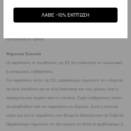
προϊόν είναι άθικτα.
Τα έξοδα αποστολής για την επιστροφή,
επιβαρύνουν τον πελάτη
. Τα χρήματα θα αποσταλούν σε ένα
ΛΑΒΕ -10% ΕΚΠΤΩΣΗ
τραπεζικό λογαριασμό (Εθνικής, Alpha, Πειραιώς ή Eurobank) που
θα μας δώσετε μέσα σε 10 μέρες που θα παραλάβουμε το
επιστρεφόμενο προϊόν.
Φόροι και Τελωνεία
Οι παραδόσεις σε διευθύνσεις της ΕΕ δεν υπόκεινται σε τελωνειακές
ή εισαγωγικές επιβαρύνσεις.
Για παραδόσεις εκτός της ΕΕ, παρακαλούμε σημειώστε ότι ενδέχεται
να είστε υπεύθυνοι για τα τέλη διακίνησης και τους φόρους όταν η
παραγγελία σας περάσει από το τελωνείο. Τυχόν επιβαρύνσεις πρέπει
να καταβληθούν από τον παραλήπτη του δέματος. Αυτή η πολιτική
ισχύει και για τις παραδόσεις στο Ηνωμένο Βασίλειο και την Ελβετία.
Παρακαλούμε σημειώστε ότι δεν είμαστε σε θέση να προβλέψουμε ή