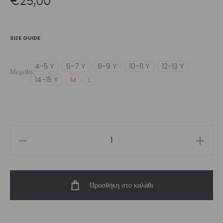
SIZE GUIDE
4-5 Y
6-7 Y
8-9 Y
10-11 Y
12-13 Y
Μέγεθος
14-15 Y
M
L
Girl’s
Glow
Crop
Προσθήκη στο καλάθι
Top
ποσότητα