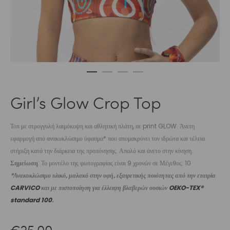
Girl’s Glow Crop Top
Τοπ με στρογγυλή λαιμόκοψη και αθλητική πλάτη, σε print GLOW. Άνετη
εφαρμογή από ανακυκλώσιμο ύφασμα* που απομακρύνει τον ιδρώτα και τέλεια
στήριξη κατά την διάρκεια της προπόνησης. Απαλό και άνετο στην κίνηση.
Σημείωση
: Το μοντέλο της φωτογραφίας είναι 9 χρονών σε Μέγεθος: 10
*Ανακυκλώσιμο υλικό, μαλακό στην υφή, εξαιρετικής ποιότητας από την εταιρία
CARVICO
και με πιστοποίηση για έλλειψη βλαβερών ουσιών
OEKO-TEX®
standard 100
.
€
25,00