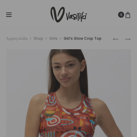
SUMMER SALE ☀️
Δωρεάν Μεταφορικά για παραγγελίες άνω
Cl
των
80€
0
Prod
GIRL’S
WHITE
Αρχική σελίδα
Shop
Girls
Girl’s Glow Crop Top
VIBE
UNISEX
navig
CROP
THROWB
TOP
SOCK