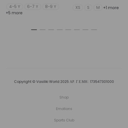
price
τρέχουσ
4-5 Y
6-7 Y
8-9 Y
XS
S
M
+1 more
+5 more
was:
τιμή
€50,00.
είναι:
€40,0
Copyright © Vasiliki World 2025 ΑΡ. Γ.Ε.ΜΗ.: 173547301000
Shop
Emotions
Sports Club