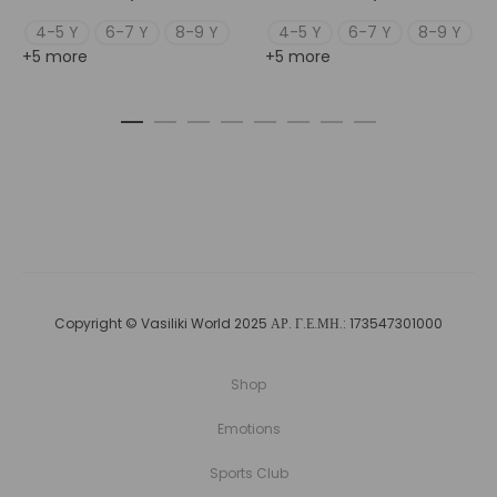
4-5 Y
6-7 Y
8-9 Y
4-5 Y
6-7 Y
8-9 Y
+5 more
+5 more
Copyright © Vasiliki World 2025 ΑΡ. Γ.Ε.ΜΗ.: 173547301000
Shop
Emotions
Sports Club