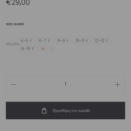
€
29,00
SIZE GUIDE
4-5 Y
6-7 Y
8-9 Y
10-11 Y
12-13 Y
Μέγεθος
14-15 Y
M
L
Girl’s
Vibe
Long
Προσθήκη στο καλάθι
Sleeve
Top
ποσότητα