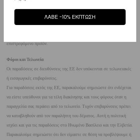
προϊόν είναι άθικτα.
Τα έξοδα αποστολής για την επιστροφή,
επιβαρύνουν τον πελάτη
. Τα χρήματα θα αποσταλούν σε ένα
ΛΑΒΕ -10% ΕΚΠΤΩΣΗ
τραπεζικό λογαριασμό (Εθνικής, Alpha, Πειραιώς ή Eurobank) που
θα μας δώσετε μέσα σε 10 μέρες που θα παραλάβουμε το
επιστρεφόμενο προϊόν.
Φόροι και Τελωνεία
Οι παραδόσεις σε διευθύνσεις της ΕΕ δεν υπόκεινται σε τελωνειακές
ή εισαγωγικές επιβαρύνσεις.
Για παραδόσεις εκτός της ΕΕ, παρακαλούμε σημειώστε ότι ενδέχεται
να είστε υπεύθυνοι για τα τέλη διακίνησης και τους φόρους όταν η
παραγγελία σας περάσει από το τελωνείο. Τυχόν επιβαρύνσεις πρέπει
να καταβληθούν από τον παραλήπτη του δέματος. Αυτή η πολιτική
ισχύει και για τις παραδόσεις στο Ηνωμένο Βασίλειο και την Ελβετία.
Παρακαλούμε σημειώστε ότι δεν είμαστε σε θέση να προβλέψουμε ή