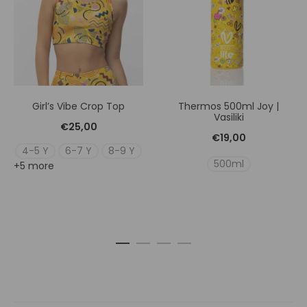
Girl’s Vibe Crop Top
Thermos 500ml Joy |
Vasiliki
€
25,00
€
19,00
4-5 Y
6-7 Y
8-9 Y
500ml
+5 more