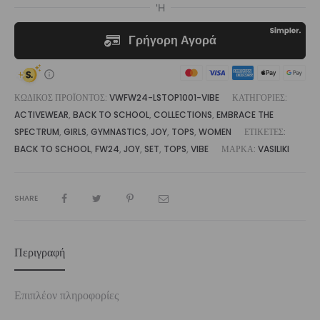
ΚΩΔΙΚΌΣ ΠΡΟΪΌΝΤΟΣ:
VWFW24-LSTOP1001-VIBE
ΚΑΤΗΓΟΡΊΕΣ:
ACTIVEWEAR
,
BACK TO SCHOOL
,
COLLECTIONS
,
EMBRACE THE
SPECTRUM
,
GIRLS
,
GYMNASTICS
,
JOY
,
TOPS
,
WOMEN
ΕΤΙΚΈΤΕΣ:
BACK TO SCHOOL
,
FW24
,
JOY
,
SET
,
TOPS
,
VIBE
ΜΆΡΚΑ:
VASILIKI
SHARE
Περιγραφή
Επιπλέον πληροφορίες