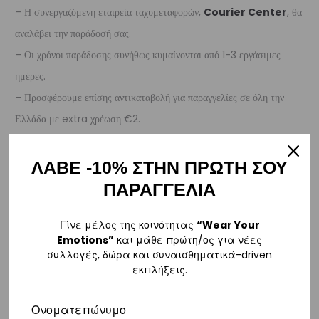
– Η συνεργαζόμενη εταιρεία ταχυμεταφορών,
Courier Center
, θα
αναλάβει την παράδοσή σας.
– Οι χρόνοι παράδοσης συνήθως κυμαίνονται από 1-3 εργάσιμες
ημέρες.
– Προσφέρουμε επίσης αντικαταβολή για παραγγελίες σε όλη την
Ελλάδα με extra χρέωση €2.
Κύπρος
ΛΑΒΕ -10% ΣΤΗΝ ΠΡΩΤΗ ΣΟΥ
– Τα έξοδα αποστολής για Κύπρο είναι στα
€16
.
ΠΑΡΑΓΓΕΛΙΑ
– Η συνεργαζόμενη εταιρεία ταχυμεταφορών,
Aramex
, θα αναλάβει
την παράδοσή σας.
Γίνε μέλος της κοινότητας
“Wear Your
Emotions”
και μάθε πρώτη/ος για νέες
– Οι χρόνοι παράδοσης κυμαίνονται συνήθως από 2-7 εργάσιμες
συλλογές, δώρα και συναισθηματικά-driven
ημέρες.
εκπλήξεις.
Ευρώπη
Ονοματεπώνυμο