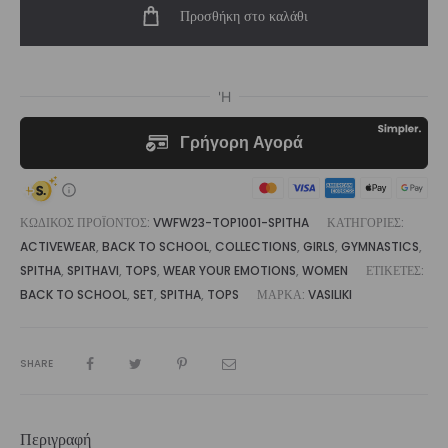
Προσθήκη στο καλάθι
Spitha
|
Vasiliki
ποσότητα
ΚΩΔΙΚΌΣ ΠΡΟΪΌΝΤΟΣ:
VWFW23-TOP1001-SPITHA
ΚΑΤΗΓΟΡΊΕΣ:
ACTIVEWEAR
,
BACK TO SCHOOL
,
COLLECTIONS
,
GIRLS
,
GYMNASTICS
,
SPITHA
,
SPITHAVI
,
TOPS
,
WEAR YOUR EMOTIONS
,
WOMEN
ΕΤΙΚΈΤΕΣ:
BACK TO SCHOOL
,
SET
,
SPITHA
,
TOPS
ΜΆΡΚΑ:
VASILIKI
SHARE
Περιγραφή