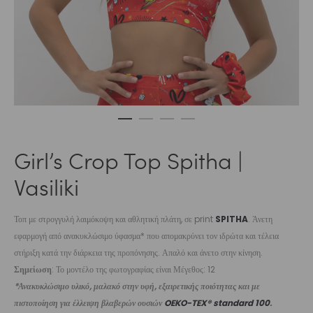
Girl’s Crop Top Spitha |
Vasiliki
Τοπ με στρογγυλή λαιμόκοψη και αθλητική πλάτη, σε print
SPITHA
. Άνετη
εφαρμογή από ανακυκλώσιμο ύφασμα* που απομακρύνει τον ιδρώτα και τέλεια
στήριξη κατά την διάρκεια της προπόνησης. Απαλό και άνετο στην κίνηση.
Σημείωση
: Το μοντέλο της φωτογραφίας είναι Μέγεθος: 12
*Ανακυκλώσιμο υλικό, μαλακό στην υφή, εξαιρετικής ποιότητας και με
πιστοποίηση για έλλειψη βλαβερών ουσιών
OEKO-TEX® standard 100
.