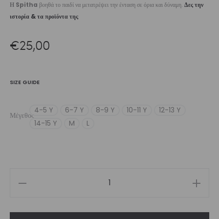
Η Spitha
βοηθά το παιδί να μετατρέψει την ένταση σε όρια και δύναμη.
Δες την
ιστορία & τα προϊόντα της
€
25,00
SIZE GUIDE
4-5 Y
6-7 Y
8-9 Y
10-11 Y
12-13 Y
Μέγεθος
14-15 Y
M
L
Girl’s
Crop
Top