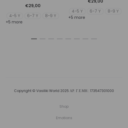
€
29,00
€
29,00
4-5 Y
6-7 Y
8-9 Y
4-5 Y
6-7 Y
8-9 Y
+5 more
+5 more
Copyright © Vasiliki World 2025 ΑΡ. Γ.Ε.ΜΗ.: 173547301000
Shop
Emotions