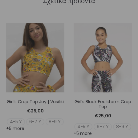
Σχετικά προϊόντα
Girl’s Crop Top Joy | Vasiliki
Girl’s Black Feelstorm Crop
Top
€
25,00
€
25,00
4-5 Y
6-7 Y
8-9 Y
4-5 Y
6-7 Y
8-9 Y
+5 more
+5 more