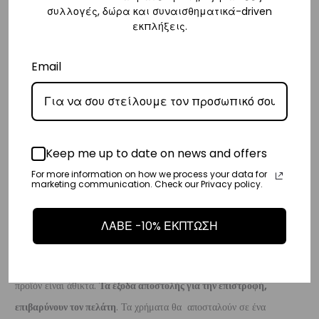
συλλογές, δώρα και συναισθηματικά-driven
ημέρες.
εκπλήξεις.
Διεθνή
Email
– Τα έξοδα αποστολής για όλο τον υπόλοιπο κόσμο είναι στα
€35
.
– Η συνεργαζόμενη εταιρεία ταχυμεταφορών,
DHL
, θα αναλάβει την
παράδοσή σας.
– Οι χρόνοι παράδοσης κυμαίνονται συνήθως από 3-10 εργάσιμες
Keep me up to date on news and offers
ημέρες.
For more information on how we process your data for
marketing communication. Check our Privacy policy.
Επιστροφές
Επιστροφές είναι δεκτές εντός 14 ημερών από την ημερομηνία αγοράς
ΛΑΒΕ -10% ΕΚΠΤΩΣΗ
του προϊόντος χωρίς να έχετε την υποχρέωση να αναφέρετε τους
λόγους της επιστροφής, υπό την προϋπόθεση ότι η συσκευασία και το
προϊόν είναι άθικτα.
Τα έξοδα αποστολής για την επιστροφή,
επιβαρύνουν τον πελάτη
. Τα χρήματα θα αποσταλούν σε ένα