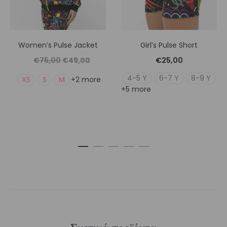
Women’s Pulse Jacket
Girl’s Pulse Short
Original
Η
€
75,00
€
49,00
€
25,00
price
τρέχουσα
4-5 Y
6-7 Y
8-9 Y
XS
S
M
+2 more
+5 more
was:
τιμή
€75,00.
είναι:
€49,00.