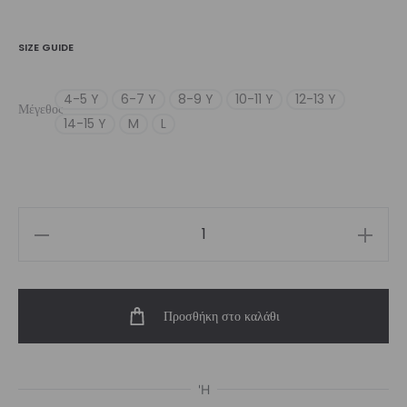
SIZE GUIDE
4-5 Y
6-7 Y
8-9 Y
10-11 Y
12-13 Y
Μέγεθος
14-15 Y
M
L
Girl’s
Pulse
Crop
Προσθήκη στο καλάθι
Top
ποσότητα