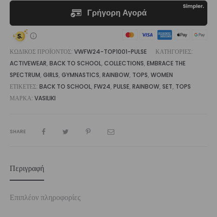
ΚΩΔΙΚΌΣ ΠΡΟΪΌΝΤΟΣ:
VWFW24-TOP1001-PULSE
ΚΑΤΗΓΟΡΊΕΣ:
ACTIVEWEAR
,
BACK TO SCHOOL
,
COLLECTIONS
,
EMBRACE THE
SPECTRUM
,
GIRLS
,
GYMNASTICS
,
RAINBOW
,
TOPS
,
WOMEN
ΕΤΙΚΈΤΕΣ:
BACK TO SCHOOL
,
FW24
,
PULSE
,
RAINBOW
,
SET
,
TOPS
ΜΆΡΚΑ:
VASILIKI
SHARE
Περιγραφή
Επιπλέον πληροφορίες