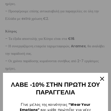
ημέρες.
– Προσφέρουμε επίσης αντικαταβολή για παραγγελίες σε όλη την
Ελλάδα με extra χρέωση €2.
Κύπρος
– Τα έξοδα αποστολής για Κύπρο είναι στα
€16
.
– Η συνεργαζόμενη εταιρεία ταχυμεταφορών,
Aramex
, θα αναλάβει
την παράδοσή σας.
– Οι χρόνοι παράδοσης κυμαίνονται συνήθως από 2-7 εργάσιμες
ημέρες.
Ευρώπη
ΛΑΒΕ -10% ΣΤΗΝ ΠΡΩΤΗ ΣΟΥ
– Τα έξοδα αποστολής για όλο την Ευρώπη είναι στα
€25
.
ΠΑΡΑΓΓΕΛΙΑ
– Η συνεργαζόμενη εταιρεία ταχυμεταφορών,
DHL
, θα αναλάβει την
παράδοσή σας.
Γίνε μέλος της κοινότητας
“Wear Your
Emotions”
και μάθε πρώτη/ος για νέες
– Οι χρόνοι παράδοσης κυμαίνονται συνήθως από 3-8 εργάσιμες