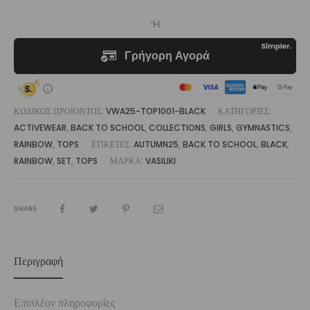
ΚΩΔΙΚΌΣ ΠΡΟΪΌΝΤΟΣ:
VWA25-TOP1001-BLACK
ΚΑΤΗΓΟΡΊΕΣ:
ACTIVEWEAR
,
BACK TO SCHOOL
,
COLLECTIONS
,
GIRLS
,
GYMNASTICS
,
RAINBOW
,
TOPS
ΕΤΙΚΈΤΕΣ:
AUTUMN25
,
BACK TO SCHOOL
,
BLACK
,
RAINBOW
,
SET
,
TOPS
ΜΆΡΚΑ:
VASILIKI
SHARE
Περιγραφή
Επιπλέον πληροφορίες