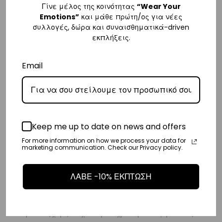
Γίνε μέλος της κοινότητας
“Wear Your
– Η συνεργαζόμενη εταιρεία ταχυμεταφορών,
DHL
, θα αναλάβει την
Emotions”
και μάθε πρώτη/ος για νέες
συλλογές, δώρα και συναισθηματικά-driven
παράδοσή σας.
εκπλήξεις.
– Οι χρόνοι παράδοσης κυμαίνονται συνήθως από 3-8 εργάσιμες
ημέρες.
Email
Διεθνή
– Τα έξοδα αποστολής για όλο τον υπόλοιπο κόσμο είναι στα
€35
.
– Η συνεργαζόμενη εταιρεία ταχυμεταφορών,
DHL
, θα αναλάβει την
Keep me up to date on news and offers
παράδοσή σας.
For more information on how we process your data for
– Οι χρόνοι παράδοσης κυμαίνονται συνήθως από 3-10 εργάσιμες
marketing communication. Check our Privacy policy.
ημέρες.
ΛΑΒΕ -10% ΕΚΠΤΩΣΗ
Επιστροφές
Επιστροφές είναι δεκτές εντός 14 ημερών από την ημερομηνία αγοράς
του προϊόντος χωρίς να έχετε την υποχρέωση να αναφέρετε τους