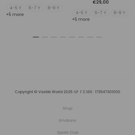
€
29,00
4-5 Y
6-7 Y
8-9 Y
4-5 Y
6-7 Y
8-9 Y
+5 more
+5 more
Copyright © Vasiliki World 2025 ΑΡ. Γ.Ε.ΜΗ.: 173547301000
Shop
Emotions
Sports Club