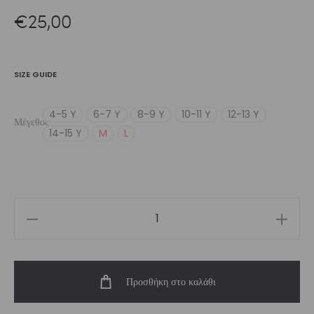
€
25,00
SIZE GUIDE
4-5 Y
6-7 Y
8-9 Y
10-11 Y
12-13 Y
Μέγεθος
14-15 Y
M
L
Girl’s
Black
Crop
Προσθήκη στο καλάθι
Top
ποσότητα