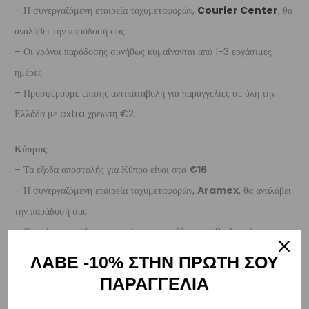
– Η συνεργαζόμενη εταιρεία ταχυμεταφορών,
Courier Center
, θα
αναλάβει την παράδοσή σας.
– Οι χρόνοι παράδοσης συνήθως κυμαίνονται από 1-3 εργάσιμες
ημέρες.
– Προσφέρουμε επίσης αντικαταβολή για παραγγελίες σε όλη την
Ελλάδα με extra χρέωση €2.
Κύπρος
– Τα έξοδα αποστολής για Κύπρο είναι στα
€16
.
– Η συνεργαζόμενη εταιρεία ταχυμεταφορών,
Aramex
, θα αναλάβει
την παράδοσή σας.
– Οι χρόνοι παράδοσης κυμαίνονται συνήθως από 2-7 εργάσιμες
ημέρες.
ΛΑΒΕ -10% ΣΤΗΝ ΠΡΩΤΗ ΣΟΥ
ΠΑΡΑΓΓΕΛΙΑ
Ευρώπη
– Τα έξοδα αποστολής για όλο την Ευρώπη είναι στα
€25
.