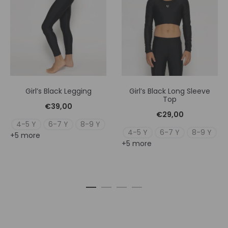
Girl’s Black Legging
Girl’s Black Long Sleeve
Top
€
39,00
€
29,00
4-5 Y
6-7 Y
8-9 Y
4-5 Y
6-7 Y
8-9 Y
+5 more
+5 more