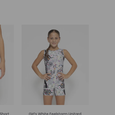
Αυτό
 Short
Girl’s White Feelstorm Unitard
Girl’s W