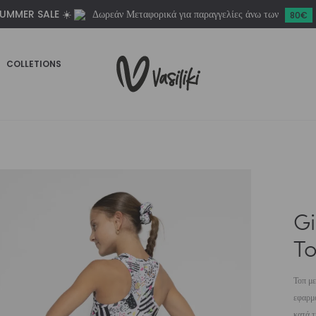
UMMER SALE ☀️
Δωρεάν Μεταφορικά για παραγγελίες άνω των
ποσότητα
80€
COLLETIONS
Gi
T
Τοπ μ
εφαρμο
κατά τ