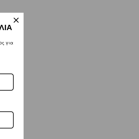
ΛΙΑ
ος για