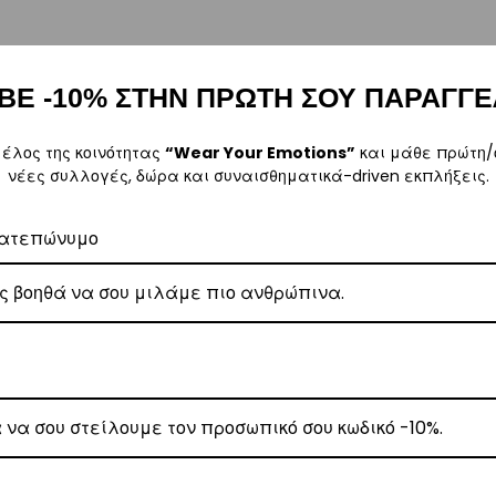
ΒΕ -10% ΣΤΗΝ ΠΡΩΤΗ ΣΟΥ ΠΑΡΑΓΓΕ
, θα αναλάβει την παράδοσή σας.
γάσιμες ημέρες.
μέλος της κοινότητας
“Wear Your Emotions”
και μάθε πρώτη/
νέες συλλογές, δώρα και συναισθηματικά-driven εκπλήξεις.
5
.
ατεπώνυμο
ναλάβει την παράδοσή σας.
γάσιμες ημέρες.
ι στα
€35
.
ναλάβει την παράδοσή σας.
ργάσιμες ημέρες.