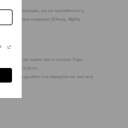
 λόγους της επιστροφής, υπό την προϋπόθεση ότι η
 σε ένα τραπεζικό λογαριασμό (Εθνικής, Alpha,
r
 η παραγγελία σας περάσει από το τελωνείο. Τυχόν
ίλειο και την Ελβετία.
 ενδέχεται να χρεωθούν στην παραγγελία σας όταν αυτή