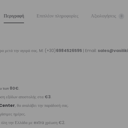
Περιγραφή
Επιπλέον πληροφορίες
Αξιολογήσεις
0
ρα μετά την αγορά σας. M: (+30)
6984526595
| Email:
sales@vasili
ω των 80€
.
έωση εξόδων αποστολής στα
€3
.
 Center
, θα αναλάβει την παράδοσή σας.
γάσιμες ημέρες.
ε όλη την Ελλάδα με extra χρέωση €2.