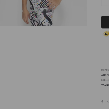
Whi
Fee
Cr
To
ποσ
ΚΩΔΙΚ
ACTI
ΕΤΙΚΈ
VASILI
SHARE
FA