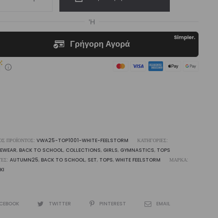
te
lstorm
op
p
ότητα
ΌΣ ΠΡΟΪΌΝΤΟΣ:
VWA25-TOP1001-WHITE-FEELSTORM
ΚΑΤΗΓΟΡΊΕΣ:
VEWEAR
,
BACK TO SCHOOL
,
COLLECTIONS
,
GIRLS
,
GYMNASTICS
,
TOPS
ΤΕΣ:
AUTUMN25
,
BACK TO SCHOOL
,
SET
,
TOPS
,
WHITE FEELSTORM
ΜΆΡΚΑ:
KI
CEBOOK
TWITTER
PINTEREST
EMAIL