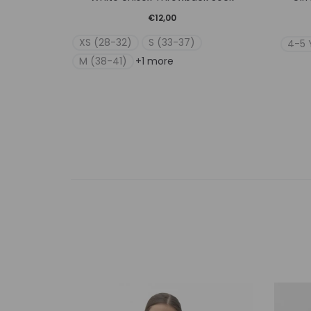
το
€
12,00
προϊόν
XS (28-32)
S (33-37)
4-5 
έχει
M (38-41)
+1 more
πολλαπλές
παραλλαγές.
Οι
επιλογές
μπορούν
να
επιλεγούν
στη
σελίδα
του
προϊόντος