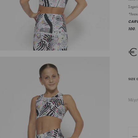
Σημε
*Ανακυ
CAR
100
.
€
SIZE 
Μέγε
Girl