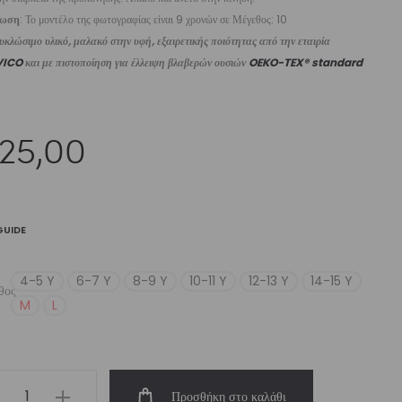
ίωση
: Το μοντέλο της φωτογραφίας είναι 9 χρονών σε Μέγεθος: 10
κλώσιμο υλικό, μαλακό στην υφή, εξαιρετικής ποιότητας από την εταιρία
VICO
και με πιστοποίηση για έλλειψη βλαβερών ουσιών
OEKO-TEX® standard
25,00
GUIDE
4-5 Y
6-7 Y
8-9 Y
10-11 Y
12-13 Y
14-15 Y
θος
M
L
’s
Προσθήκη στο καλάθι