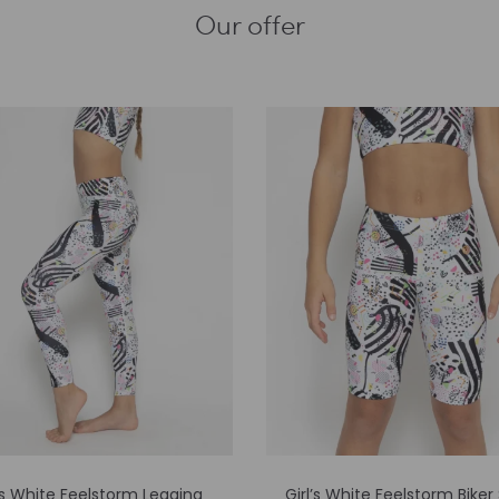
Our offer
Αυτό
Αυτό
l’s White Feelstorm Legging
Girl’s White Feelstorm Biker