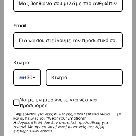
παράδοσή σας.
– Οι χρόνοι παράδοσης κυμαίνονται συνήθως από 3-8 εργάσιμες
ημέρες.
Email
Διεθνή
– Τα έξοδα αποστολής για όλο τον υπόλοιπο κόσμο είναι στα
€35
.
– Η συνεργαζόμενη εταιρεία ταχυμεταφορών,
DHL
, θα αναλάβει την
Κινητό
παράδοσή σας.
– Οι χρόνοι παράδοσης κυμαίνονται συνήθως από 3-10 εργάσιμες
+30
ημέρες.
Να με ενημερώνετε για νέα και
Επιστροφές
προσφορές
Επιστροφές είναι δεκτές εντός 14 ημερών από την ημερομηνία αγοράς
Ενημερώσου για νέες συλλογές, αποκλειστικά δώρα
και εμπειρίες του “Wear Your Emotions”.
του προϊόντος χωρίς να έχετε την υποχρέωση να αναφέρετε τους
Η συγκατάθεσή σου δεν αποτελεί προϋπόθεση για
αγορά. Με την επιλογή αυτή συναινείς στη λήψη
λόγους της επιστροφής, υπό την προϋπόθεση ότι η συσκευασία και το
ενημερωτικών emails.