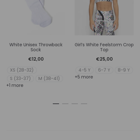
White Unisex Throwback
Girl’s White Feelstorm Crop
Sock
Top
€
12,00
€
25,00
XS (28-32)
4-5 Y
6-7 Y
8-9 Y
+5 more
S (33-37)
M (38-41)
+1 more