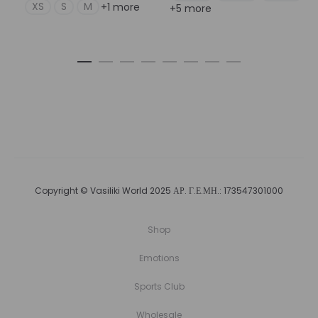
price
τρέχουσα
XS
S
M
+1 more
+5 more
was:
τιμή
€55,00.
είναι:
€44,00.
Copyright © Vasiliki World 2025 ΑΡ. Γ.Ε.ΜΗ.: 173547301000
Shop
Emotions
Sports Club
Wholesale