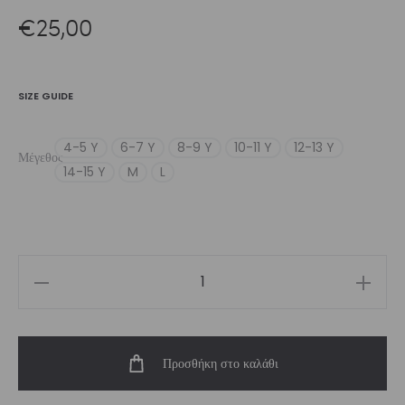
€
25,00
SIZE GUIDE
4-5 Y
6-7 Y
8-9 Y
10-11 Y
12-13 Y
Μέγεθος
14-15 Y
M
L
Girl’s
White
Feelstorm
Προσθήκη στο καλάθι
Short
ποσότητα