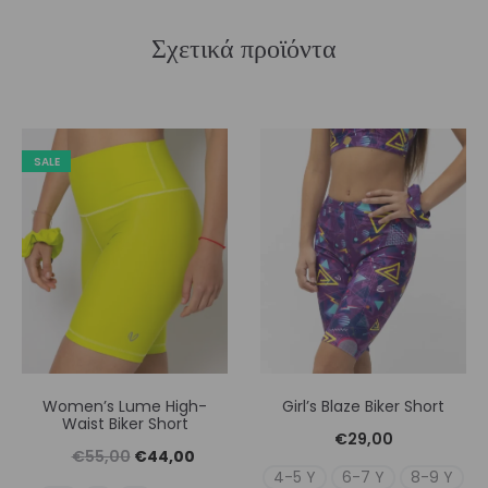
Σχετικά προϊόντα
SALE
Women’s Lume High-
Girl’s Blaze Biker Short
Waist Biker Short
€
29,00
Original
Η
€
55,00
€
44,00
4-5 Y
6-7 Y
8-9 Y