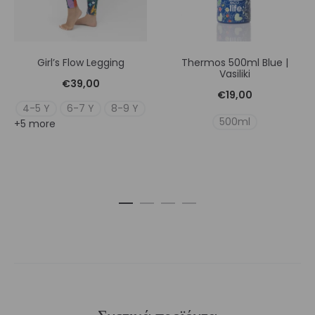
Girl’s Flow Legging
Thermos 500ml Blue |
Vasiliki
€
39,00
€
19,00
4-5 Y
6-7 Y
8-9 Y
500ml
+5 more