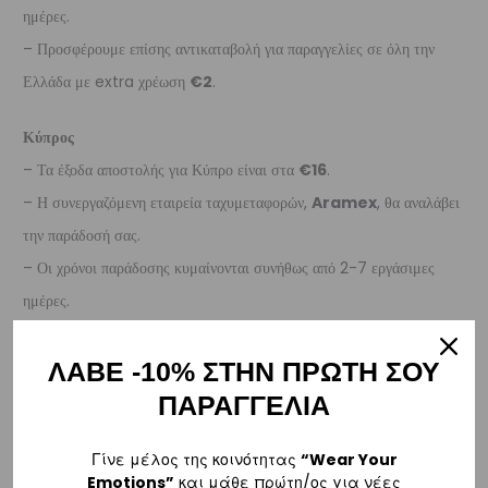
ημέρες.
– Προσφέρουμε επίσης αντικαταβολή για παραγγελίες σε όλη την
Ελλάδα με extra χρέωση
€2
.
Κύπρος
– Τα έξοδα αποστολής για Κύπρο είναι στα
€16
.
– Η συνεργαζόμενη εταιρεία ταχυμεταφορών,
Aramex
, θα αναλάβει
την παράδοσή σας.
– Οι χρόνοι παράδοσης κυμαίνονται συνήθως από 2-7 εργάσιμες
ημέρες.
Ευρώπη
ΛΑΒΕ -10% ΣΤΗΝ ΠΡΩΤΗ ΣΟΥ
– Τα έξοδα αποστολής για όλο την Ευρώπη είναι στα
€25
.
ΠΑΡΑΓΓΕΛΙΑ
– Η συνεργαζόμενη εταιρεία ταχυμεταφορών,
DHL
, θα αναλάβει την
παράδοσή σας.
Γίνε μέλος της κοινότητας
“Wear Your
Emotions”
και μάθε πρώτη/ος για νέες
– Οι χρόνοι παράδοσης κυμαίνονται συνήθως από 3-8 εργάσιμες