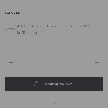
SIZE GUIDE
4-5 Y
6-7 Y
8-9 Y
10-11 Y
12-13 Y
Μέγεθος
14-15 Y
M
L
Girl’s
Flow
Biker
Προσθήκη στο καλάθι
Short
ποσότητα