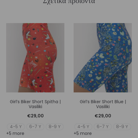
Σχετικά προϊόντα
Girl’s Biker Short Spitha |
Girl’s Biker Short Blue |
Vasiliki
Vasiliki
€
29,00
€
29,00
4-5 Y
6-7 Y
8-9 Y
4-5 Y
6-7 Y
8-9 Y
+5 more
+5 more