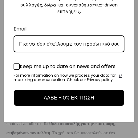
συλλογές, δώρα και συναισθηματικά-driven
ημέρες.
εκπλήξεις.
Διεθνή
Email
– Τα έξοδα αποστολής για όλο τον υπόλοιπο κόσμο είναι στα
€35
.
– Η συνεργαζόμενη εταιρεία ταχυμεταφορών,
DHL
, θα αναλάβει την
παράδοσή σας.
– Οι χρόνοι παράδοσης κυμαίνονται συνήθως από 3-10 εργάσιμες
Keep me up to date on news and offers
ημέρες.
For more information on how we process your data for
marketing communication. Check our Privacy policy.
Επιστροφές
Επιστροφές είναι δεκτές εντός 14 ημερών από την ημερομηνία αγοράς
ΛΑΒΕ -10% ΕΚΠΤΩΣΗ
του προϊόντος χωρίς να έχετε την υποχρέωση να αναφέρετε τους
λόγους της επιστροφής, υπό την προϋπόθεση ότι η συσκευασία και το
προϊόν είναι άθικτα.
Τα έξοδα αποστολής για την επιστροφή,
επιβαρύνουν τον πελάτη
. Τα χρήματα θα αποσταλούν σε ένα