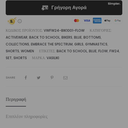
ΚΩΔΙΚΌΣ ΠΡΟΪΌΝΤΟΣ:
VWFW24-BIK1001-FLOW
ΚΑΤΗΓΟΡΊΕΣ:
ACTIVEWEAR
,
BACK TO SCHOOL
,
BIKERS
,
BLUE
,
BOTTOMS
,
COLLECTIONS
,
EMBRACE THE SPECTRUM
,
GIRLS
,
GYMNASTICS
,
SHORTS
,
WOMEN
ΕΤΙΚΈΤΕΣ:
BACK TO SCHOOL
,
BLUE
,
FLOW
,
FW24
,
SET
,
SHORTS
ΜΆΡΚΑ:
VASILIKI
SHARE
Περιγραφή
Επιπλέον πληροφορίες