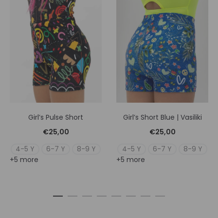
Girl’s Pulse Short
Girl’s Short Blue | Vasiliki
€
25,00
€
25,00
4-5 Y
6-7 Y
8-9 Y
4-5 Y
6-7 Y
8-9 Y
+5 more
+5 more