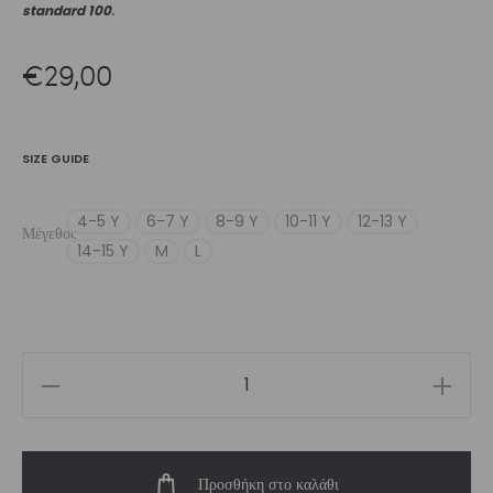
standard 100
.
€
29,00
SIZE GUIDE
4-5 Y
6-7 Y
8-9 Y
10-11 Y
12-13 Y
Μέγεθος
14-15 Y
M
L
Girl’s
Green
Totemia
Προσθήκη στο καλάθι
Biker