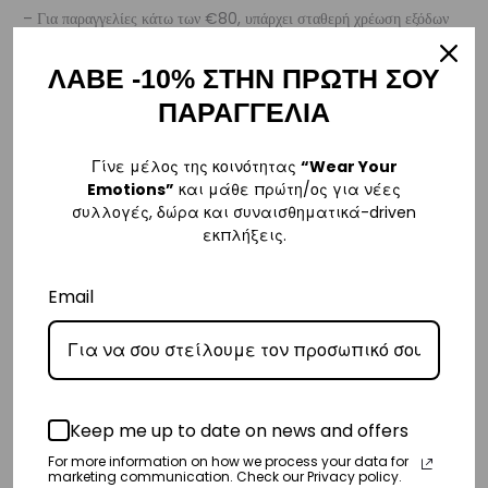
– Για παραγγελίες κάτω των €80, υπάρχει σταθερή χρέωση εξόδων
αποστολής στα
€3
.
ΛΑΒΕ -10% ΣΤΗΝ ΠΡΩΤΗ ΣΟΥ
– Η συνεργαζόμενη εταιρεία ταχυμεταφορών,
Courier Center
, θα
ΠΑΡΑΓΓΕΛΙΑ
αναλάβει την παράδοσή σας.
– Οι χρόνοι παράδοσης συνήθως κυμαίνονται από 1-3 εργάσιμες
Γίνε μέλος της κοινότητας
“Wear Your
ημέρες.
Emotions”
και μάθε πρώτη/ος για νέες
συλλογές, δώρα και συναισθηματικά-driven
– Προσφέρουμε επίσης αντικαταβολή για παραγγελίες σε όλη την
εκπλήξεις.
Ελλάδα με extra χρέωση
€2
.
Email
Κύπρος
– Τα έξοδα αποστολής για Κύπρο είναι στα
€16
.
– Η συνεργαζόμενη εταιρεία ταχυμεταφορών,
Aramex
, θα αναλάβει
την παράδοσή σας.
Keep me up to date on news and offers
– Οι χρόνοι παράδοσης κυμαίνονται συνήθως από 2-7 εργάσιμες
For more information on how we process your data for
ημέρες.
marketing communication. Check our Privacy policy.