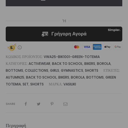
Short
ποσότητα
ΚΩΔΙΚΌΣ ΠΡΟΪΌΝΤΟΣ:
VWA25-BIK1001-GREEN-TOTEMIA
ΚΑΤΗΓΟΡΊΕΣ:
ACTIVEWEAR
,
BACK TO SCHOOL
,
BIKERS
,
BOROLA
,
BOTTOMS
,
COLLECTIONS
,
GIRLS
,
GYMNASTICS
,
SHORTS
ΕΤΙΚΈΤΕΣ:
AUTUMN25
,
BACK TO SCHOOL
,
BIKERS
,
BOROLA
,
BOTTOMS
,
GREEN
TOTEMIA
,
SET
,
SHORTS
ΜΆΡΚΑ:
VASILIKI
SHARE
Περιγραφή