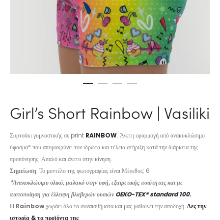
Girl’s Short Rainbow | Vasiliki
Σορτσάκι γυμναστικής σε print
RAINBOW
. Άνετη εφαρμογή από ανακυκλώσιμο
ύφασμα* που απομακρύνει τον ιδρώτα και τέλεια στήριξη κατά την διάρκεια της
προπόνησης. Απαλό και άνετο στην κίνηση.
Σημείωση
: Το μοντέλο της φωτογραφίας είναι Μέγεθος: 6
*Ανακυκλώσιμο υλικό, μαλακό στην υφή, εξαιρετικής ποιότητας και με
πιστοποίηση για έλλειψη βλαβερών ουσιών
OEKO-TEX® standard 100
.
Η Rainbow
χωράει όλα τα συναισθήματα και μας μαθαίνει την αποδοχή.
Δες την
ιστορία & τα προϊόντα της