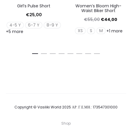
Girl’s Pulse Short
Women’s Bloom High-
Waist Biker Short
€
25,00
Original
Η
€
55,00
€
44,00
4-5 Y
6-7 Y
8-9 Y
price
τρέχουσ
XS
S
M
+1 more
+5 more
was:
τιμή
€55,00.
είναι:
€44,00
Copyright © Vasiliki World 2025 ΑΡ. Γ.Ε.ΜΗ.: 173547301000
Shop