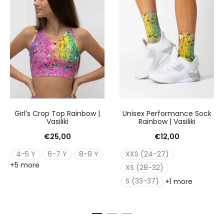
Girl’s Crop Top Rainbow |
Unisex Performance Sock
Vasiliki
Rainbow | Vasiliki
€
25,00
€
12,00
4-5 Y
6-7 Y
8-9 Y
XXS (24-27)
+5 more
XS (28-32)
S (33-37)
+1 more