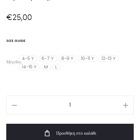
€
25,00
SIZE GUIDE
4-5 Y
6-7 Y
8-9 Y
10-11 Y
12-13 Y
Μέγεθος
14-15 Y
M
L
Girl’s
Short
Rainbow
Προσθήκη στο καλάθι
|