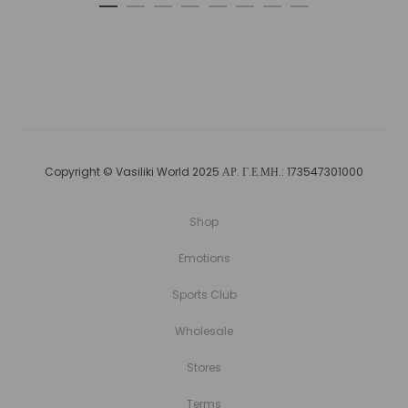
€44,00.
Copyright © Vasiliki World 2025 ΑΡ. Γ.Ε.ΜΗ.: 173547301000
Shop
Emotions
Sports Club
Wholesale
Stores
Terms