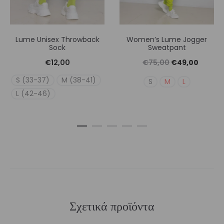
Lume Unisex Throwback
Women’s Lume Jogger
Sock
Sweatpant
Original
Η
€
12,00
€
75,00
€
49,00
price
τρέχουσ
S (33-37)
M (38-41)
S
M
L
was:
τιμή
L (42-46)
€75,00.
είναι:
€49,00
Σχετικά προϊόντα