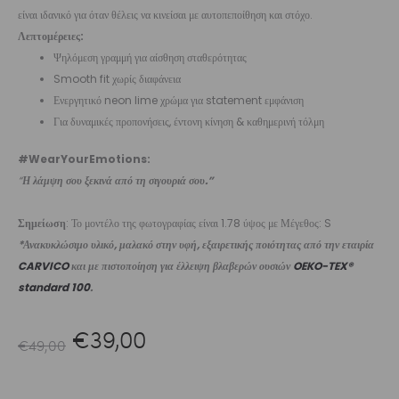
είναι ιδανικό για όταν θέλεις να κινείσαι με αυτοπεποίθηση και στόχο.
Λεπτομέρειες:
Ψηλόμεση γραμμή για αίσθηση σταθερότητας
Smooth fit χωρίς διαφάνεια
Ενεργητικό neon lime χρώμα για statement εμφάνιση
Για δυναμικές προπονήσεις, έντονη κίνηση & καθημερινή τόλμη
#WearYourEmotions:
“
Η λάμψη σου ξεκινά από τη σιγουριά σου.”
Σημείωση
: Το μοντέλο της φωτογραφίας είναι 1.78 ύψος με Μέγεθος: S
*Ανακυκλώσιμο υλικό, μαλακό στην υφή, εξαιρετικής ποιότητας από την εταιρία
CARVICO
και με πιστοποίηση για έλλειψη βλαβερών ουσιών
OEKO-TEX®
standard 100
.
Original
Η
€
39,00
€
49,00
price
τρέχουσα