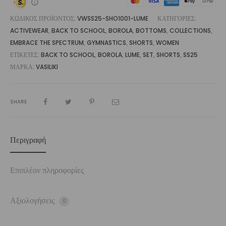
ΚΩΔΙΚΌΣ ΠΡΟΪΌΝΤΟΣ:
VWSS25-SHO1001-LUME
ΚΑΤΗΓΟΡΊΕΣ:
ACTIVEWEAR
,
BACK TO SCHOOL
,
BOROLA
,
BOTTOMS
,
COLLECTIONS
,
EMBRACE THE SPECTRUM
,
GYMNASTICS
,
SHORTS
,
WOMEN
ΕΤΙΚΈΤΕΣ:
BACK TO SCHOOL
,
BOROLA
,
LUME
,
SET
,
SHORTS
,
SS25
ΜΆΡΚΑ:
VASILIKI
SHARE
Περιγραφή
Επιπλέον πληροφορίες
Αξιολογήσεις
0