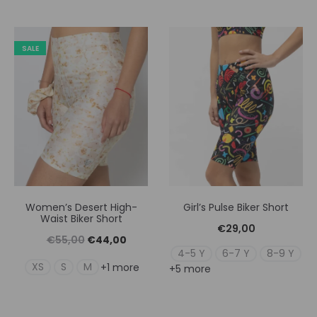
SALE
Women’s Desert High-
Girl’s Pulse Biker Short
Waist Biker Short
€
29,00
Original
Η
€
55,00
€
44,00
4-5 Y
6-7 Y
8-9 Y
price
τρέχουσα
XS
S
M
+1 more
+5 more
was:
τιμή
€55,00.
είναι: