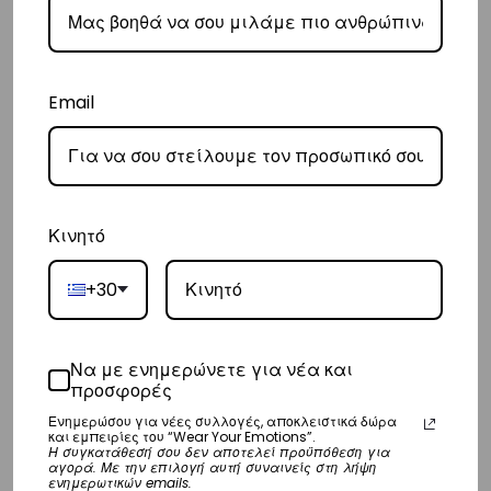
παράδοσή σας.
– Οι χρόνοι παράδοσης κυμαίνονται συνήθως από 3-8 εργάσιμες
ημέρες.
Email
Διεθνή
– Τα έξοδα αποστολής για όλο τον υπόλοιπο κόσμο είναι στα
€35
.
– Η συνεργαζόμενη εταιρεία ταχυμεταφορών,
DHL
, θα αναλάβει την
Κινητό
παράδοσή σας.
– Οι χρόνοι παράδοσης κυμαίνονται συνήθως από 3-10 εργάσιμες
+30
ημέρες.
Να με ενημερώνετε για νέα και
Επιστροφές
προσφορές
Επιστροφές είναι δεκτές εντός 14 ημερών από την ημερομηνία αγοράς
Ενημερώσου για νέες συλλογές, αποκλειστικά δώρα
και εμπειρίες του “Wear Your Emotions”.
του προϊόντος χωρίς να έχετε την υποχρέωση να αναφέρετε τους
Η συγκατάθεσή σου δεν αποτελεί προϋπόθεση για
αγορά. Με την επιλογή αυτή συναινείς στη λήψη
λόγους της επιστροφής, υπό την προϋπόθεση ότι η συσκευασία και το
ενημερωτικών emails.