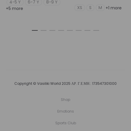
4-5 Y
6-7 Y
8-9 Y
XS
S
M
+1 more
+5 more
Copyright © Vasiliki World 2025 ΑΡ. Γ.Ε.ΜΗ.: 173547301000
Shop
Emotions
Sports Club