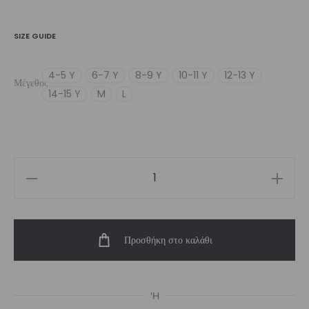
SIZE GUIDE
4-5 Y
6-7 Y
8-9 Y
10-11 Y
12-13 Y
Μέγεθος
14-15 Y
M
L
Girl’s
Vibe
Short
Προσθήκη στο καλάθι
ποσότητα