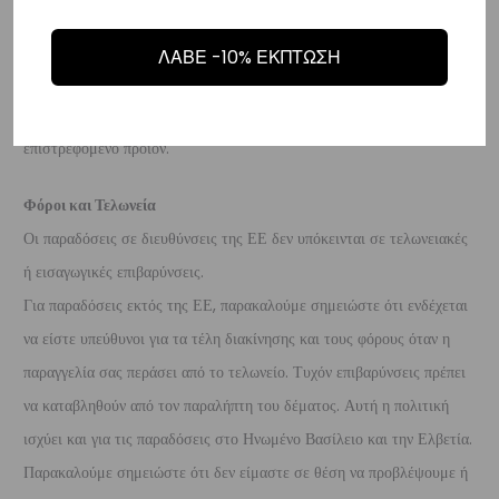
προϊόν είναι άθικτα.
Τα έξοδα αποστολής για την επιστροφή,
επιβαρύνουν τον πελάτη
. Τα χρήματα θα αποσταλούν σε ένα
ΛΑΒΕ -10% ΕΚΠΤΩΣΗ
τραπεζικό λογαριασμό (Εθνικής, Alpha, Πειραιώς ή Eurobank) που
θα μας δώσετε μέσα σε 10 μέρες που θα παραλάβουμε το
επιστρεφόμενο προϊόν.
Φόροι και Τελωνεία
Οι παραδόσεις σε διευθύνσεις της ΕΕ δεν υπόκεινται σε τελωνειακές
ή εισαγωγικές επιβαρύνσεις.
Για παραδόσεις εκτός της ΕΕ, παρακαλούμε σημειώστε ότι ενδέχεται
να είστε υπεύθυνοι για τα τέλη διακίνησης και τους φόρους όταν η
παραγγελία σας περάσει από το τελωνείο. Τυχόν επιβαρύνσεις πρέπει
να καταβληθούν από τον παραλήπτη του δέματος. Αυτή η πολιτική
ισχύει και για τις παραδόσεις στο Ηνωμένο Βασίλειο και την Ελβετία.
Παρακαλούμε σημειώστε ότι δεν είμαστε σε θέση να προβλέψουμε ή