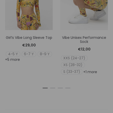
Girl’s Vibe Long Sleeve Top
Vibe Unisex Performance
Sock
€
29,00
€
12,00
4-5 Y
6-7 Y
8-9 Y
XXS (24-27)
+5 more
XS (28-32)
S (33-37)
+1 more