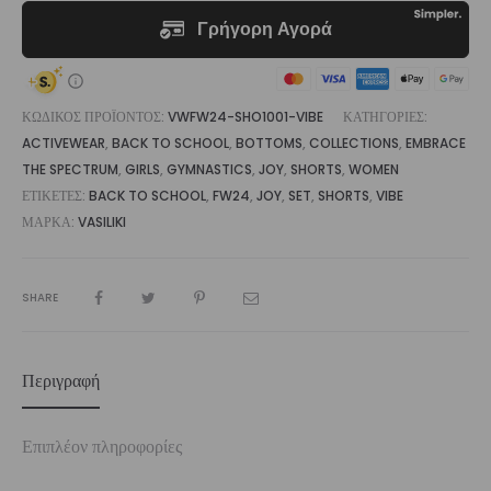
ΚΩΔΙΚΌΣ ΠΡΟΪΌΝΤΟΣ:
VWFW24-SHO1001-VIBE
ΚΑΤΗΓΟΡΊΕΣ:
ACTIVEWEAR
,
BACK TO SCHOOL
,
BOTTOMS
,
COLLECTIONS
,
EMBRACE
THE SPECTRUM
,
GIRLS
,
GYMNASTICS
,
JOY
,
SHORTS
,
WOMEN
ΕΤΙΚΈΤΕΣ:
BACK TO SCHOOL
,
FW24
,
JOY
,
SET
,
SHORTS
,
VIBE
ΜΆΡΚΑ:
VASILIKI
SHARE
Περιγραφή
Επιπλέον πληροφορίες