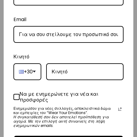
ημέρες.
Email
Διεθνή
– Τα έξοδα αποστολής για όλο τον υπόλοιπο κόσμο είναι στα
€35
.
– Η συνεργαζόμενη εταιρεία ταχυμεταφορών,
DHL
, θα αναλάβει την
παράδοσή σας.
Κινητό
– Οι χρόνοι παράδοσης κυμαίνονται συνήθως από 3-10 εργάσιμες
ημέρες.
+30
Επιστροφές
Να με ενημερώνετε για νέα και
Επιστροφές είναι δεκτές εντός 14 ημερών από την ημερομηνία αγοράς
προσφορές
του προϊόντος χωρίς να έχετε την υποχρέωση να αναφέρετε τους
Ενημερώσου για νέες συλλογές, αποκλειστικά δώρα
και εμπειρίες του “Wear Your Emotions”.
λόγους της επιστροφής, υπό την προϋπόθεση ότι η συσκευασία και το
Η συγκατάθεσή σου δεν αποτελεί προϋπόθεση για
αγορά. Με την επιλογή αυτή συναινείς στη λήψη
προϊόν είναι άθικτα.
Τα έξοδα αποστολής για την επιστροφή,
ενημερωτικών emails.
επιβαρύνουν τον πελάτη
. Τα χρήματα θα αποσταλούν σε ένα