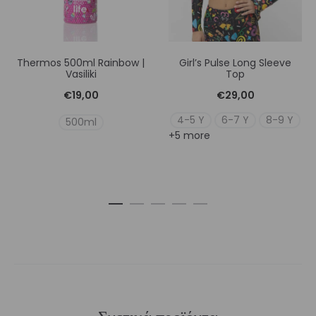
Thermos 500ml Rainbow |
Girl’s Pulse Long Sleeve
Vasiliki
Top
€
19,00
€
29,00
4-5 Y
6-7 Y
8-9 Y
500ml
+5 more