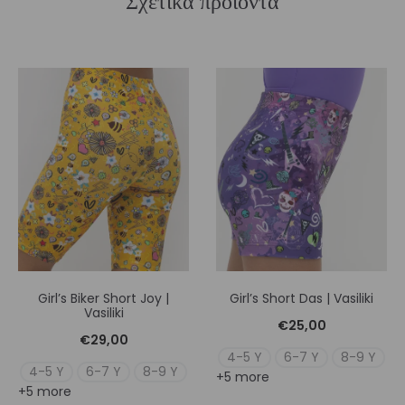
Σχετικά προϊόντα
Girl’s Biker Short Joy |
Girl’s Short Das | Vasiliki
Vasiliki
€
25,00
€
29,00
4-5 Y
6-7 Y
8-9 Y
4-5 Y
6-7 Y
8-9 Y
+5 more
+5 more