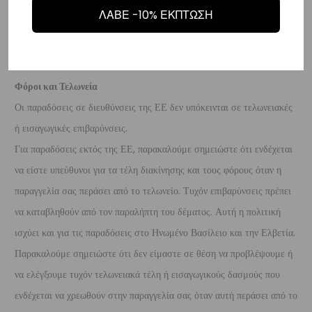
τραπεζικό λογαριασμό (Εθνικής, Alpha, Πειραιώς ή Eurobank) που
ΛΑΒΕ -10% ΕΚΠΤΩΣΗ
θα μας δώσετε μέσα σε 10 μέρες που θα παραλάβουμε το
επιστρεφόμενο προϊόν.
Φόροι και Τελωνεία
Οι παραδόσεις σε διευθύνσεις της ΕΕ δεν υπόκεινται σε τελωνειακές
ή εισαγωγικές επιβαρύνσεις.
Για παραδόσεις εκτός της ΕΕ, παρακαλούμε σημειώστε ότι ενδέχεται
να είστε υπεύθυνοι για τα τέλη διακίνησης και τους φόρους όταν η
παραγγελία σας περάσει από το τελωνείο. Τυχόν επιβαρύνσεις πρέπει
να καταβληθούν από τον παραλήπτη του δέματος. Αυτή η πολιτική
ισχύει και για τις παραδόσεις στο Ηνωμένο Βασίλειο και την Ελβετία.
Παρακαλούμε σημειώστε ότι δεν είμαστε σε θέση να προβλέψουμε ή
να ελέγξουμε τυχόν τελωνειακά τέλη ή εισαγωγικούς δασμούς που
ενδέχεται να χρεωθούν στην παραγγελία σας όταν αυτή περάσει από το