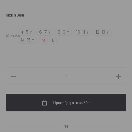
SIZE GUIDE
4-5 Y
6-7 Y
8-9 Y
10-11 Y
12-13 Y
Μέγεθος
14-15 Y
M
L
Girl’s
Pulse
Short
Προσθήκη στο καλάθι
ποσότητα