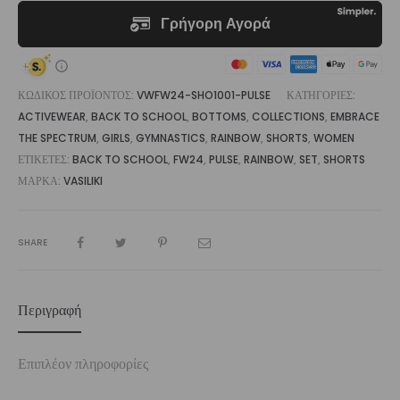
ΚΩΔΙΚΌΣ ΠΡΟΪΌΝΤΟΣ:
VWFW24-SHO1001-PULSE
ΚΑΤΗΓΟΡΊΕΣ:
ACTIVEWEAR
,
BACK TO SCHOOL
,
BOTTOMS
,
COLLECTIONS
,
EMBRACE
THE SPECTRUM
,
GIRLS
,
GYMNASTICS
,
RAINBOW
,
SHORTS
,
WOMEN
ΕΤΙΚΈΤΕΣ:
BACK TO SCHOOL
,
FW24
,
PULSE
,
RAINBOW
,
SET
,
SHORTS
ΜΆΡΚΑ:
VASILIKI
SHARE
Περιγραφή
Επιπλέον πληροφορίες